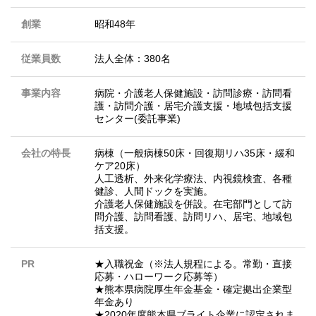
創業
昭和48年
従業員数
法人全体：380名
事業内容
病院・介護老人保健施設・訪問診療・訪問看
護・訪問介護・居宅介護支援・地域包括支援
センター(委託事業)
会社の特長
病棟（一般病棟50床・回復期リハ35床・緩和
ケア20床）
人工透析、外来化学療法、内視鏡検査、各種
健診、人間ドックを実施。
介護老人保健施設を併設。在宅部門として訪
問介護、訪問看護、訪問リハ、居宅、地域包
括支援。
PR
★入職祝金（※法人規程による。常勤・直接
応募・ハローワーク応募等）
★熊本県病院厚生年金基金・確定拠出企業型
年金あり
★2020年度熊本県ブライト企業に認定されま