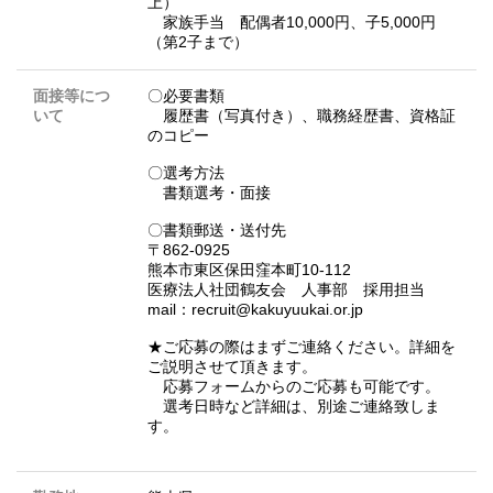
上）
家族手当 配偶者10,000円、子5,000円
（第2子まで）
面接等につ
〇必要書類
いて
履歴書（写真付き）、職務経歴書、資格証
のコピー
〇選考方法
書類選考・面接
〇書類郵送・送付先
〒862-0925
熊本市東区保田窪本町10-112
医療法人社団鶴友会 人事部 採用担当
mail：recruit@kakuyuukai.or.jp
★ご応募の際はまずご連絡ください。詳細を
ご説明させて頂きます。
応募フォームからのご応募も可能です。
選考日時など詳細は、別途ご連絡致しま
す。