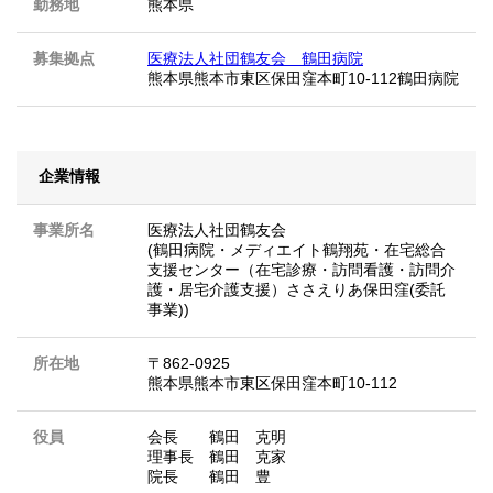
勤務地
熊本県
募集拠点
医療法人社団鶴友会 鶴田病院
熊本県熊本市東区保田窪本町10-112鶴田病院
企業情報
事業所名
医療法人社団鶴友会
(鶴田病院・メディエイト鶴翔苑・在宅総合
支援センター（在宅診療・訪問看護・訪問介
護・居宅介護支援）ささえりあ保田窪(委託
事業))
所在地
〒862-0925
熊本県熊本市東区保田窪本町10-112
役員
会長 鶴田 克明
理事長 鶴田 克家
院長 鶴田 豊