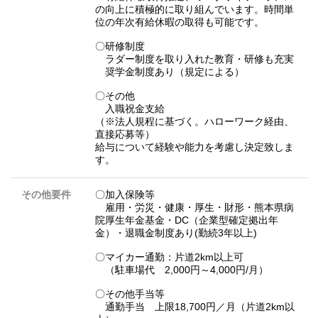
の向上に積極的に取り組んでいます。時間単
位の年次有給休暇の取得も可能です。
〇研修制度
ラダー制度を取り入れた教育・研修も充実
奨学金制度あり（規定による）
〇その他
入職祝金支給
（※法人規程に基づく。ハローワーク経由、
直接応募等）
給与について経験や能力を考慮し決定致しま
す。
その他要件
〇加入保険等
雇用・労災・健康・厚生・財形・熊本県病
院厚生年金基金・DC（企業型確定拠出年
金）・退職金制度あり(勤続3年以上)
〇マイカー通勤：片道2km以上可
（駐車場代 2,000円～4,000円/月）
〇その他手当等
通勤手当 上限18,700円／月（片道2km以