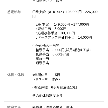
想定給与
〇総支給（a+b+c+d）198,000円～226,000
円
a基 本 給 149,000円～177,000円
b資格手当 5,000円
c処遇改善手当 30,000円
dベースアップ評価料手当 14,000円
〇その他の手当等
精勤手当：5,000円(試用期間終了後)
夜勤手当：8,000円/回
家族手当
通勤手当
休日・休暇
○年間休日 115日
（月9～10日休み）
○有給休暇 6ヶ月経過後10日
その他休暇制度あり
歓迎スキ
経験者・管理経験者 優遇