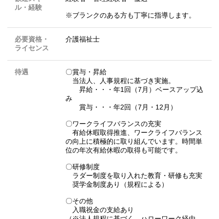
ル・経験
※ブランクのある方も丁寧に指導します。
必要資格・
介護福祉士
ライセンス
待遇
〇賞与・昇給
当法人、人事規程に基づき実施。
昇給・・・年1回（7月）ベースアップ込
み
賞与・・・年2回（7月・12月）
〇ワークライフバランスの充実
有給休暇取得推進、ワークライフバランス
の向上に積極的に取り組んでいます。時間単
位の年次有給休暇の取得も可能です。
〇研修制度
ラダー制度を取り入れた教育・研修も充実
奨学金制度あり（規程による）
〇その他
入職祝金の支給あり
（※法人規程に基づく。ハローワーク経由、