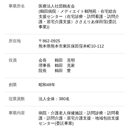
事業所名
医療法人社団鶴友会
(鶴田病院・メディエイト鶴翔苑・在宅総合
支援センター（在宅診療・訪問看護・訪問介
護・居宅介護支援）ささえりあ保田窪(委託
事業))
所在地
〒862-0925
熊本県熊本市東区保田窪本町10-112
役員
会長 鶴田 克明
理事長 鶴田 克家
院長 鶴田 豊
創業
昭和48年
従業員数
法人全体：380名
事業内容
病院・介護老人保健施設・訪問診療・訪問看
護・訪問介護・居宅介護支援・地域包括支援
センター(委託事業)