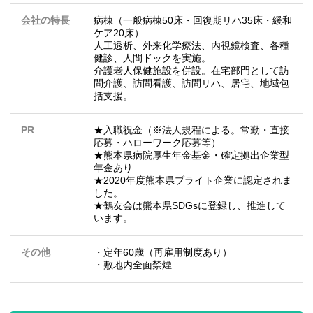
会社の特長
病棟（一般病棟50床・回復期リハ35床・緩和
ケア20床）
人工透析、外来化学療法、内視鏡検査、各種
健診、人間ドックを実施。
介護老人保健施設を併設。在宅部門として訪
問介護、訪問看護、訪問リハ、居宅、地域包
括支援。
PR
★入職祝金（※法人規程による。常勤・直接
応募・ハローワーク応募等）
★熊本県病院厚生年金基金・確定拠出企業型
年金あり
★2020年度熊本県ブライト企業に認定されま
した。
★鶴友会は熊本県SDGsに登録し、推進して
います。
その他
・定年60歳（再雇用制度あり）
・敷地内全面禁煙