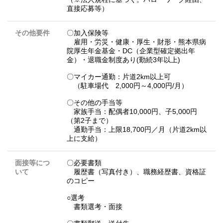
直接応募等）
その他要件
〇加入保険等
雇用・労災・健康・厚生・財形・熊本県病
院厚生年金基金・DC（企業型確定拠出年
金）・退職金制度あり(勤続3年以上)
〇マイカー通勤：片道2km以上可
（駐車場代 2,000円～4,000円/月）
〇その他の手当等
家族手当：配偶者10,000円、子5,000円
（第2子まで）
通勤手当：上限18,700円／月（片道2km以
上に支給）
面接等につ
〇必要書類
いて
履歴書（写真付き）、職務経歴書、資格証
のコピー
○選考
書類選考・面接