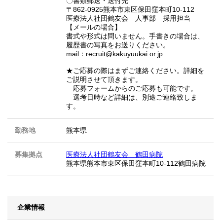
〇書類郵送・送付先
〒862-0925熊本市東区保田窪本町10-112
医療法人社団鶴友会 人事部 採用担当
【メールの場合】
書式や形式は問いません。手書きの場合は、
履歴書の写真をお送りください。
mail：recruit@kakuyuukai.or.jp
★ご応募の際はまずご連絡ください。詳細を
ご説明させて頂きます。
応募フォームからのご応募も可能です。
選考日時など詳細は、別途ご連絡致しま
す。
勤務地
熊本県
募集拠点
医療法人社団鶴友会 鶴田病院
熊本県熊本市東区保田窪本町10-112鶴田病院
企業情報