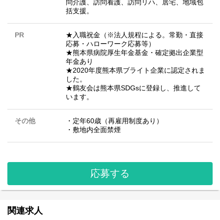
問介護、訪問看護、訪問リハ、居宅、地域包
括支援。
PR
★入職祝金（※法人規程による。常勤・直接
応募・ハローワーク応募等）
★熊本県病院厚生年金基金・確定拠出企業型
年金あり
★2020年度熊本県ブライト企業に認定されま
した。
★鶴友会は熊本県SDGsに登録し、推進して
います。
その他
・定年60歳（再雇用制度あり）
・敷地内全面禁煙
応募する
関連求人