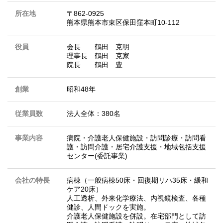
所在地
〒862-0925
熊本県熊本市東区保田窪本町10-112
役員
会長 鶴田 克明
理事長 鶴田 克家
院長 鶴田 豊
創業
昭和48年
従業員数
法人全体：380名
事業内容
病院・介護老人保健施設・訪問診療・訪問看
護・訪問介護・居宅介護支援・地域包括支援
センター(委託事業)
会社の特長
病棟（一般病棟50床・回復期リハ35床・緩和
ケア20床）
人工透析、外来化学療法、内視鏡検査、各種
健診、人間ドックを実施。
介護老人保健施設を併設。在宅部門として訪