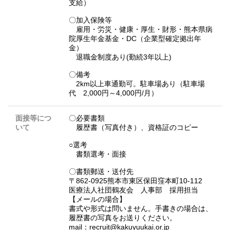
支給）
〇加入保険等
雇用・労災・健康・厚生・財形・熊本県病
院厚生年金基金・DC（企業型確定拠出年
金）
退職金制度あり(勤続3年以上)
〇備考
2km以上車通勤可。駐車場あり（駐車場
代 2,000円～4,000円/月）
面接等につ
〇必要書類
いて
履歴書（写真付き）、資格証のコピー
○選考
書類選考・面接
〇書類郵送・送付先
〒862-0925熊本市東区保田窪本町10-112
医療法人社団鶴友会 人事部 採用担当
【メールの場合】
書式や形式は問いません。手書きの場合は、
履歴書の写真をお送りください。
mail：recruit@kakuyuukai.or.jp