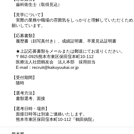
歯科衛生士（取得見込）
【見学について】
実際の業務や職場の雰囲気をしっかりと理解していただくため
願いしています。
【応募書類】
履歴書（顔写真付き）、成績証明書、卒業見込証明書
★上記応募書類をメールまたは郵送にてお送りください。
〒862-0925熊本市東区保田窪本町10-112
医療法人社団鶴友会 法人本部 採用担当
E-mail：recruit@kakuyuukai.or.jp
【受付期間】
随時
【選考方法】
書類選考、面接
【選考日時・場所】
面接日時等は別途ご連絡いたします。
熊本市東区保田窪本町10-112『鶴田病院』