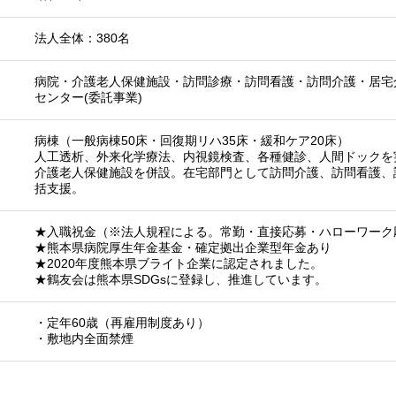
法人全体：380名
病院・介護老人保健施設・訪問診療・訪問看護・訪問介護・居宅
センター(委託事業)
病棟（一般病棟50床・回復期リハ35床・緩和ケア20床）
人工透析、外来化学療法、内視鏡検査、各種健診、人間ドックを
介護老人保健施設を併設。在宅部門として訪問介護、訪問看護、
括支援。
★入職祝金（※法人規程による。常勤・直接応募・ハローワーク
★熊本県病院厚生年金基金・確定拠出企業型年金あり
★2020年度熊本県ブライト企業に認定されました。
★鶴友会は熊本県SDGsに登録し、推進しています。
・定年60歳（再雇用制度あり）
・敷地内全面禁煙