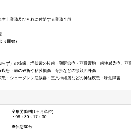
衛生士業務及びそれに付随する業務全般
理
度より開始）
知らず）の抜歯、埋伏歯の抜歯・顎関節症・顎骨嚢胞・歯性感染症、顎
腺疾患・歯の破折や粘膜損傷、骨折などの顎顔面外傷
疾患・シェーグレン症候群・三叉神経痛などの神経疾患・味覚障害
変形労働制(1ヶ月単位)
・08：30～17：30
※休憩60分