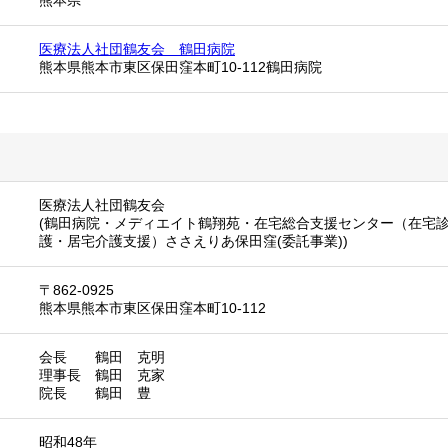
熊本県
医療法人社団鶴友会 鶴田病院
熊本県熊本市東区保田窪本町10-112鶴田病院
医療法人社団鶴友会
(鶴田病院・メディエイト鶴翔苑・在宅総合支援センター（在宅
護・居宅介護支援）ささえりあ保田窪(委託事業))
〒862-0925
熊本県熊本市東区保田窪本町10-112
会長 鶴田 克明
理事長 鶴田 克家
院長 鶴田 豊
昭和48年