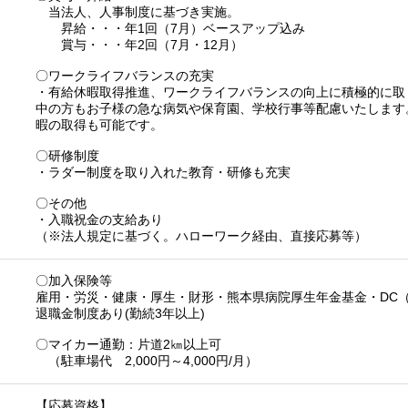
当法人、人事制度に基づき実施。
昇給・・・年1回（7月）ベースアップ込み
賞与・・・年2回（7月・12月）
〇ワークライフバランスの充実
・有給休暇取得推進、ワークライフバランスの向上に積極的に取
中の方もお子様の急な病気や保育園、学校行事等配慮いたします
暇の取得も可能です。
〇研修制度
・ラダー制度を取り入れた教育・研修も充実
〇その他
・入職祝金の支給あり
（※法人規定に基づく。ハローワーク経由、直接応募等）
〇加入保険等
雇用・労災・健康・厚生・財形・熊本県病院厚生年金基金・DC
退職金制度あり(勤続3年以上)
〇マイカー通勤：片道2㎞以上可
（駐車場代 2,000円～4,000円/月）
【応募資格】