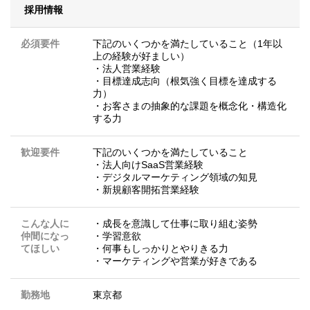
採用情報
必須要件
下記のいくつかを満たしていること（1年以
上の経験が好ましい）
・法人営業経験
・目標達成志向（根気強く目標を達成する
力）
・お客さまの抽象的な課題を概念化・構造化
する力
歓迎要件
下記のいくつかを満たしていること
・法人向けSaaS営業経験
・デジタルマーケティング領域の知見
・新規顧客開拓営業経験
こんな人に
・成長を意識して仕事に取り組む姿勢
仲間になっ
・学習意欲
てほしい
・何事もしっかりとやりきる力
・マーケティングや営業が好きである
勤務地
東京都