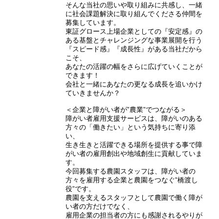
そんな当社の思いや取り組みに共感し、一緒
に社会課題解決に取り組んでくださる仲間を
募集しています。
東証グロース上場企業としての『安定感』の
ある基盤とチャレンジングな事業展開を行う
『スピード感』『成長性』がある当社だから
こそ、
あなたの活躍の幅をさらに広げていくことが
できます！
会社と一緒にあなたの更なる成長を追いかけ
ていきませんか？
＜企業と障がい者が”農業”でつながる＞
障がい者雇用支援サービスは、障がいのある
方々の「働きたい」という気持ちに寄り添
い、
生き生きと活躍できる場所を提供する事で障
がい者の雇用創出や地域創生に貢献していま
す。
今回募集する農園スタッフは、障がい者の
方々を雇用する企業と農園をつなぐ”橋渡し
役”です。
農園を支えるスタッフとして農園で働く障が
い者の方だけでなく、
雇用企業の担当者の方にも感謝されるやりが