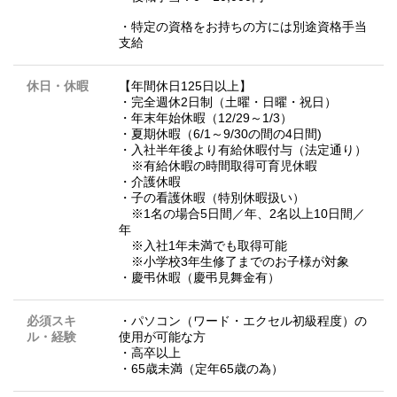
・特定の資格をお持ちの方には別途資格手当
支給
休日・休暇
【年間休日125日以上】
・完全週休2日制（土曜・日曜・祝日）
・年末年始休暇（12/29～1/3）
・夏期休暇（6/1～9/30の間の4日間)
・入社半年後より有給休暇付与（法定通り）
※有給休暇の時間取得可育児休暇
・介護休暇
・子の看護休暇（特別休暇扱い）
※1名の場合5日間／年、2名以上10日間／
年
※入社1年未満でも取得可能
※小学校3年生修了までのお子様が対象
・慶弔休暇（慶弔見舞金有）
必須スキ
・パソコン（ワード・エクセル初級程度）の
ル・経験
使用が可能な方
・高卒以上
・65歳未満（定年65歳の為）