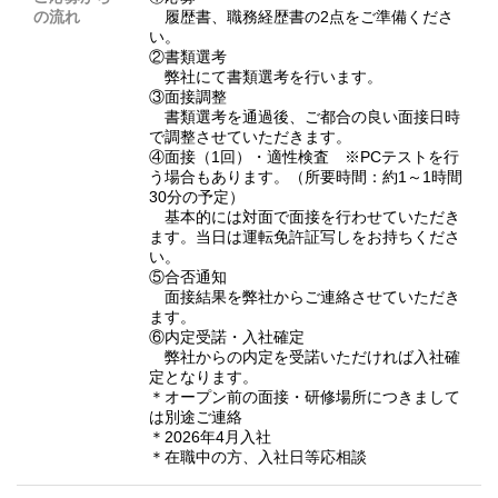
の流れ
履歴書、職務経歴書の2点をご準備くださ
い。
②書類選考
弊社にて書類選考を行います。
③面接調整
書類選考を通過後、ご都合の良い面接日時
で調整させていただきます。
④面接（1回）・適性検査 ※PCテストを行
う場合もあります。（所要時間：約1～1時間
30分の予定）
基本的には対面で面接を行わせていただき
ます。当日は運転免許証写しをお持ちくださ
い。
⑤合否通知
面接結果を弊社からご連絡させていただき
ます。
⑥内定受諾・入社確定
弊社からの内定を受諾いただければ入社確
定となります。
＊オープン前の面接・研修場所につきまして
は別途ご連絡
＊2026年4月入社
＊在職中の方、入社日等応相談