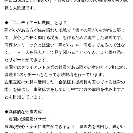
休日125日以上と働きやすさも抜群！未経験の方や異業種からの転
職も大歓迎です。
◆「コルディアーレ農園」とは？
障がいがある方が住み慣れた地域で「個々の障がいの特性に応じ
て、安心して長く働ける場所」を作るために誕生した農園です。
病棟やクリニックとは違い「障がい」や「病名」で見るのではな
く、一人一人を個人として見て関わることができ、より寄り添っ
たサポートができます。
農園ではクライアント企業の社員である障がい者の方々3名に対し
管理者1名がチームとなって水耕栽培を行っています。
在宅医療の知見を活用した「企業様も従業員も安心できる就労の
場」を提供し、事業拡大をしていく中で地方の雇用を生み出すこ
とを目指しています。
◆具体的な仕事内容
・農園の巡回及びサポート
農園が安心・安全に運営ができるよう、農園内を巡回し、障がい