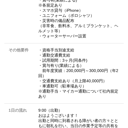
・賞与有(業績による)
※各規定あり
・スマホ貸与（iPhone）
・ユニフォーム（ポロシャツ）
・災害時の備品配布
（非常食、飲料水、アルミブランケット、ヘ
ルメット等）
・ウォーターサーバー設置
その他要件
・資格手当別途支給
・通勤交通費支給
・試用期間：3ヶ月(同条件)
・賞与有り(業績による）
前年度実績：200,000円～300,000円（年2
回）
・交通費支給あり（月上限40,000円）
・車通勤可（駐車場あり）
※通勤手当・マイカー通勤について社内規定
あり
1日の流れ
9:00（出勤）
おはようございます！
出勤と同時に到着される障がい者の方々とと
もに朝礼を行い、当日の作業予定等の共有を