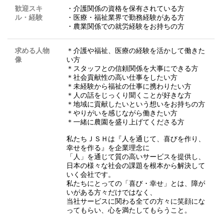
歓迎スキ
・介護関係の資格を保有されている方
ル・経験
・医療・福祉業界で勤務経験がある方
・農業関係での就労経験をお持ちの方
求める人物
＊介護や福祉、医療の経験を活かして働きた
像
い方
＊スタッフとの信頼関係を大事にできる方
＊社会貢献性の高い仕事をしたい方
＊未経験から福祉の仕事に携わりたい方
＊人の話をじっくり聞くことが好きな方
＊地域に貢献したいという想いをお持ちの方
＊やりがいを感じながら働きたい方
＊一緒に農園を盛り上げてくださる方
私たちＪＳＨは『人を通じて、喜びを作り、
幸せを作る』を企業理念に
「人」を通じて質の高いサービスを提供し、
日本の様々な社会の課題を根本から解決して
いく会社です。
私たちにとっての「喜び・幸せ」とは、障が
いがある方々だけではなく、
当社サービスに関わる全ての方々に笑顔にな
ってもらい、心を満たしてもらうこと。