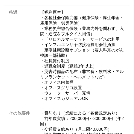
待遇
【福利厚生】
・各種社会保険完備（健康保険・厚生年金・
雇用保険・労災保険）
・業務災害総合保険（業務内外を問わず、入
院・通院をフルタイム補償）
・「リロカルマーケット」サービスの利用
・インフルエンザ予防接種費用会社負担
・定期健康診断オプション（婦人科系のがん
検診一部補助）
・社員貸付制度
・退職金制度（勤続3年以上）
・災害時備品の配布（非常食・飲料水・アル
ミブランケット・ヘルメットなど）
・オフィス内禁煙
・オフィスグリコ設置
・ウォーターサーバー完備
・オフィスカジュアルOK
その他要件
・賞与あり（業績による／各種規定あり）
前年度実績：200,000円～300,000円（年2
回）
・交通費支給あり（月上限40,000円）