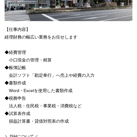
【仕事内容】
経理財務の幅広い業務をお任せします
◆経費管理
小口現金の管理・精算
◆帳簿記帳
会計ソフト「勘定奉行」へ売上や経費の入力
◆書類作成
Word・Excelを使用した書類作成
◆税務申告
法人税・住民税・事業税・消費税など
◆試算表作成
損益計算書・貸借対照表の作成
＼JSHについて／