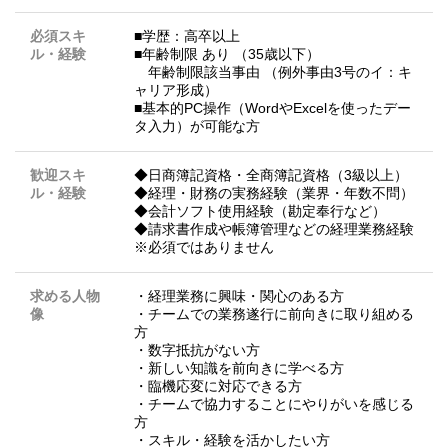
必須スキ
■学歴：高卒以上
ル・経験
■年齢制限 あり （35歳以下）
年齢制限該当事由 （例外事由3号のイ：キ
ャリア形成）
■基本的PC操作（WordやExcelを使ったデー
タ入力）が可能な方
歓迎スキ
◆日商簿記資格・全商簿記資格（3級以上）
ル・経験
◆経理・財務の実務経験（業界・年数不問）
◆会計ソフト使用経験（勘定奉行など）
◆請求書作成や帳簿管理などの経理業務経験
※必須ではありません
求める人物
・経理業務に興味・関心のある方
像
・チームでの業務遂行に前向きに取り組める
方
・数字抵抗がない方
・新しい知識を前向きに学べる方
・臨機応変に対応できる方
・チームで協力することにやりがいを感じる
方
・スキル・経験を活かしたい方