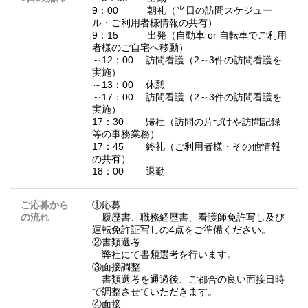
9：00 朝礼（当日の訪問スケジュー
ル・ご利用者様情報の共有）
9：15 出発（自動車 or 自転車でご利用
者様のご自宅へ移動）
～12：00 訪問看護（2～3件の訪問看護を
実施）
～13：00 休憩
～17：00 訪問看護（2～3件の訪問看護を
実施）
17：30 帰社（訪問の片づけや訪問記録
等の事務業務）
17：45 終礼（ご利用者様・その他情報
の共有）
18：00 退勤
ご応募から
①応募
の流れ
履歴書、職務経歴書、看護師免許写し及び
運転免許証写しの4点をご準備ください。
②書類選考
弊社にて書類選考を行います。
③面接調整
書類選考を通過後、ご都合の良い面接日時
で調整させていただきます。
④面接