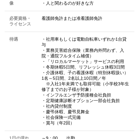
像
・人と関わるのが好きな方
必要資格・
看護師免許または准看護師免許
ライセンス
待遇
・社用車もしくは電動自転車いずれか1台貸
与
・業務災害総合保険（業務内外問わず、入
院・通院フルタイム補償）
・「リロカルマーケット」サービスの利用
・冬期休暇5日間、リフレッシュ休暇3日間
・介護休暇、子の看護休暇（特別休暇扱い）
1名～5日間、2名以上10日間／年
※入社1年未満でも取得可能（小学校3年生
修了までのお子様が対象）
・インフルエンザ予防接種会社負担
・定期健康診断オプション一部会社負担
・社内貸付制度
・慶弔休暇、慶弔見舞金
・社会保険一式完備
・賞与（年2回）
1日の流れ
～9：00 出勤