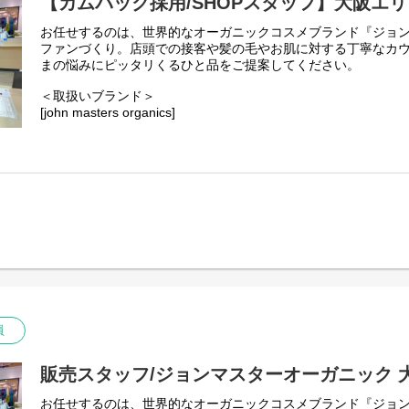
【カムバック採用/SHOPスタッフ】大阪エリ
お任せするのは、世界的なオーガニックコスメブランド『ジョ
ファンづくり。店頭での接客や髪の毛やお肌に対する丁寧なカ
まの悩みにピッタリくるひと品をご提案してください。
＜取扱いブランド＞
[john masters organics]
"ヘアスタイリスト・John Masters"が15年以上の月日をか
ンケア&ヘアケアのブランドです。
農薬や化学肥料を使わずに栽培され、収穫されたオーガニック
ています。必要な美容成分を含むハーブやフラワー、穀物など
とテクスチャーで、 ホリスティックな美容効果を追求していま
員
販売スタッフ/ジョンマスターオーガニック 
お任せするのは、世界的なオーガニックコスメブランド『ジョ