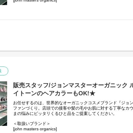
[john masters organics]
"ヘアスタイリスト・John Masters"が15年以上の月日をか
ンケア&ヘアケアのブランドです。
農薬や化学肥料を使わずに栽培され、収穫されたオーガニック
ています。必要な美容成分を含むハーブやフラワー、穀物など
とテクスチャーで、 ホリスティックな美容効果を追求していま
員
販売スタッフ/ジョンマスターオーガニック 
イトーンのヘアカラーもOK!★
お任せするのは、世界的なオーガニックコスメブランド『ジョ
ファンづくり。店頭での接客や髪の毛やお肌に対する丁寧なカ
まの悩みにピッタリくるひと品をご提案してください。
＜取扱いブランド＞
[john masters organics]