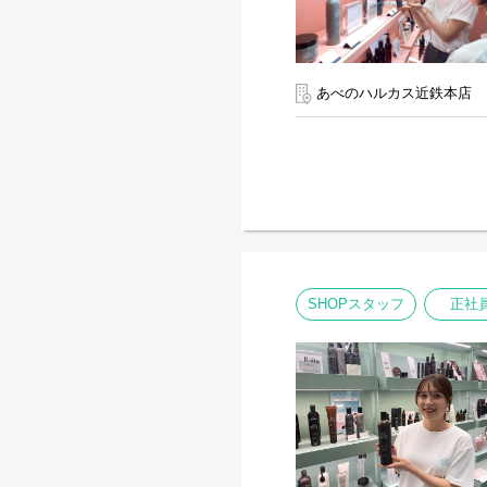
あべのハルカス近鉄本店
SHOPスタッフ
正社