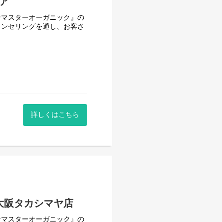
ア
ンマスターオーガニック』の
ウンセリングを通し、お客さ
けた開発により生み出されたスキ
でナチュラルな原料を使用し
を厳選し、感性に触れる香り
す。
詳しくはこちら
大阪タカシマヤ店
ンマスターオーガニック』の