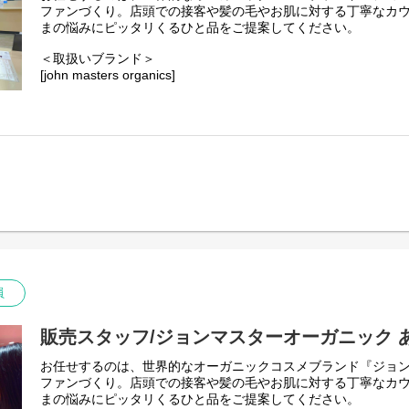
ファンづくり。店頭での接客や髪の毛やお肌に対する丁寧なカ
まの悩みにピッタリくるひと品をご提案してください。
＜取扱いブランド＞
[john masters organics]
"ヘアスタイリスト・John Masters"が15年以上の月日をか
ンケア&ヘアケアのブランドです。
農薬や化学肥料を使わずに栽培され、収穫されたオーガニック
ています。必要な美容成分を含むハーブやフラワー、穀物など
とテクスチャーで、 ホリスティックな美容効果を追求していま
員
販売スタッフ/ジョンマスターオーガニック 
お任せするのは、世界的なオーガニックコスメブランド『ジョ
ファンづくり。店頭での接客や髪の毛やお肌に対する丁寧なカ
まの悩みにピッタリくるひと品をご提案してください。