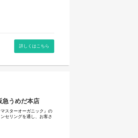
けた開発により生み出されたスキ
でナチュラルな原料を使用し
を厳選し、感性に触れる香り
す。
詳しくはこちら
阪急うめだ本店
ンマスターオーガニック』の
ウンセリングを通し、お客さ