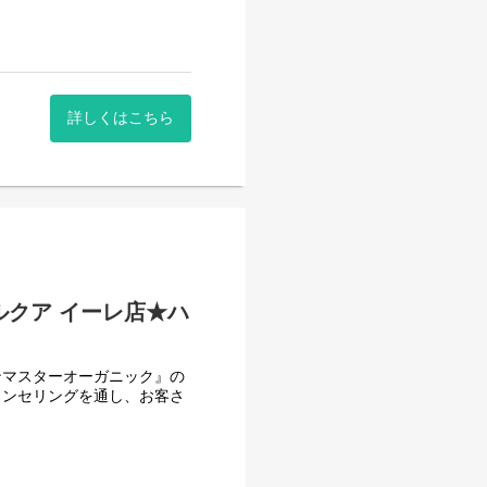
けた開発により生み出されたスキ
でナチュラルな原料を使用し
を厳選し、感性に触れる香り
す。
詳しくはこちら
ルクア イーレ店★ハ
ンマスターオーガニック』の
ウンセリングを通し、お客さ