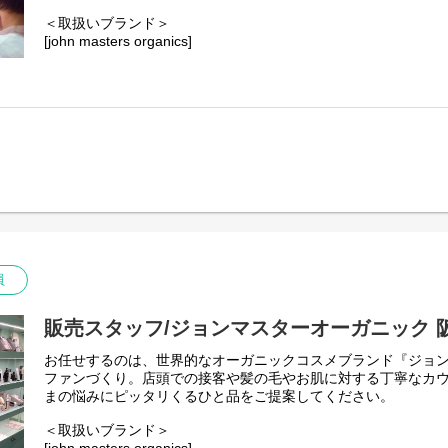
＜取扱いブランド＞
[john masters organics]
"ヘアスタイリスト・John Masters"が15年以上の月日をか
ンケア&ヘアケアのブランドです。
農薬や化学肥料を使わずに栽培され、収穫されたオーガニック
ています。必要な美容成分を含むハーブやフラワー、穀物など
とテクスチャーで、 ホリスティックな美容効果を追求していま
員
販売スタッフ/ジョンマスターオーガニック 
お任せするのは、世界的なオーガニックコスメブランド『ジョ
ファンづくり。店頭での接客や髪の毛やお肌に対する丁寧なカ
まの悩みにピッタリくるひと品をご提案してください。
＜取扱いブランド＞