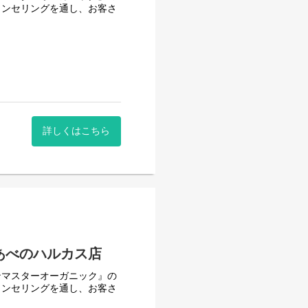
ウンセリングを通し、お客さ
けた開発により生み出されたスキ
でナチュラルな原料を使用し
を厳選し、感性に触れる香り
す。
詳しくはこちら
あべのハルカス店
ンマスターオーガニック』の
ウンセリングを通し、お客さ