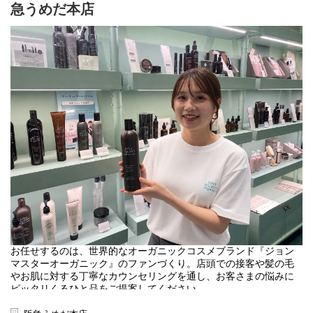
急うめだ本店
お任せするのは、世界的なオーガニックコスメブランド『ジョン
マスターオーガニック』のファンづくり。店頭での接客や髪の毛
やお肌に対する丁寧なカウンセリングを通し、お客さまの悩みに
ピッタリくるひと品をご提案してください。
＜取扱いブランド＞