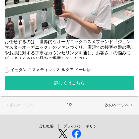
お任せするのは、世界的なオーガニックコスメブランド『ジョン
マスターオーガニック』のファンづくり。店頭での接客や髪の毛
やお肌に対する丁寧なカウンセリングを通し、お客さまの悩みに
ピッタリくるひと品をご提案してください。
＜取扱いブランド＞
イセタン コスメティックス ルクア イーレ店
[john masters organics]
"ヘアスタイリスト・John Masters"が15年以上の月日をかけた開
詳しくはこちら
発により生み出されたスキンケア&ヘアケアのブランドです。
農薬や化学肥料を使わずに栽培され、収穫されたオーガニックで
ナチュラルな原料を使用しています。必要な美容成分を含むハー
ブやフラワー、穀物などを厳選し、感性に触れる香りとテクスチ
1/2
〈 前のページへ
次のページへ 〉
ャーで、 ホリスティックな美容効果を追求しています。
会社概要
プライバシーポリシー