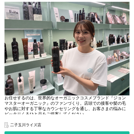
お任せするのは、世界的なオーガニックコスメブランド『ジョン
マスターオーガニック』のファンづくり。店頭での接客や髪の毛
やお肌に対する丁寧なカウンセリングを通し、お客さまの悩みに
ピッタリくるひと品をご提案してください。
＜取扱いブランド＞
二子玉川ライズ店
[john masters organics]