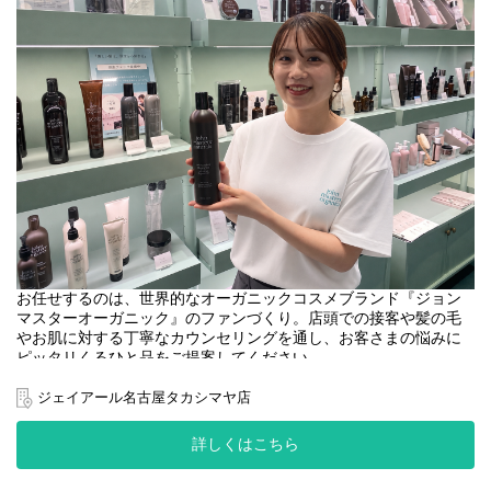
お任せするのは、世界的なオーガニックコスメブランド『ジョン
マスターオーガニック』のファンづくり。店頭での接客や髪の毛
やお肌に対する丁寧なカウンセリングを通し、お客さまの悩みに
ピッタリくるひと品をご提案してください。
＜取扱いブランド＞
ジェイアール名古屋タカシマヤ店
[john masters organics]
"ヘアスタイリスト・John Masters"が15年以上の月日をかけた開
詳しくはこちら
発により生み出されたスキンケア&ヘアケアのブランドです。
農薬や化学肥料を使わずに栽培され、収穫されたオーガニックで