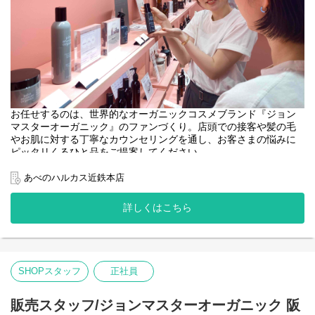
お任せするのは、世界的なオーガニックコスメブランド『ジョン
マスターオーガニック』のファンづくり。店頭での接客や髪の毛
やお肌に対する丁寧なカウンセリングを通し、お客さまの悩みに
ピッタリくるひと品をご提案してください。
＜取扱いブランド＞
あべのハルカス近鉄本店
[john masters organics]
"ヘアスタイリスト・John Masters"が15年以上の月日をかけた開
詳しくはこちら
発により生み出されたスキンケア&ヘアケアのブランドです。
農薬や化学肥料を使わずに栽培され、収穫されたオーガニックで
ナチュラルな原料を使用しています。必要な美容成分を含むハー
ブやフラワー、穀物などを厳選し、感性に触れる香りとテクスチ
ャーで、 ホリスティックな美容効果を追求しています。
SHOPスタッフ
正社員
販売スタッフ/ジョンマスターオーガニック 阪