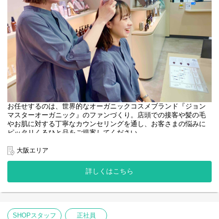
お任せするのは、世界的なオーガニックコスメブランド『ジョン
マスターオーガニック』のファンづくり。店頭での接客や髪の毛
やお肌に対する丁寧なカウンセリングを通し、お客さまの悩みに
ピッタリくるひと品をご提案してください。
＜取扱いブランド＞
大阪エリア
[john masters organics]
"ヘアスタイリスト・John Masters"が15年以上の月日をかけた開
詳しくはこちら
発により生み出されたスキンケア&ヘアケアのブランドです。
農薬や化学肥料を使わずに栽培され、収穫されたオーガニックで
ナチュラルな原料を使用しています。必要な美容成分を含むハー
ブやフラワー、穀物などを厳選し、感性に触れる香りとテクスチ
ャーで、 ホリスティックな美容効果を追求しています。
SHOPスタッフ
正社員