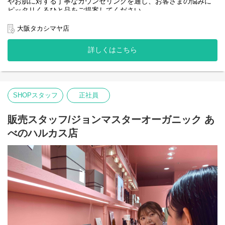
やお肌に対する丁寧なカウンセリングを通し、お客さまの悩みに
ピッタリくるひと品をご提案してください。
＜取扱いブランド＞
大阪タカシマヤ店
[john masters organics]
"ヘアスタイリスト・John Masters"が15年以上の月日をかけた開
詳しくはこちら
発により生み出されたスキンケア&ヘアケアのブランドです。
農薬や化学肥料を使わずに栽培され、収穫されたオーガニックで
ナチュラルな原料を使用しています。必要な美容成分を含むハー
ブやフラワー、穀物などを厳選し、感性に触れる香りとテクスチ
ャーで、 ホリスティックな美容効果を追求しています。
SHOPスタッフ
正社員
販売スタッフ/ジョンマスターオーガニック あ
べのハルカス店