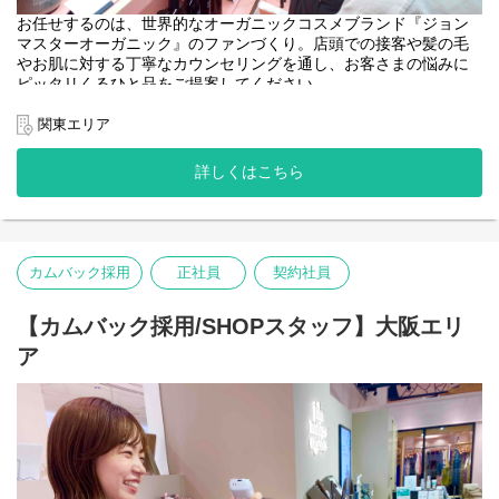
お任せするのは、世界的なオーガニックコスメブランド『ジョン
マスターオーガニック』のファンづくり。店頭での接客や髪の毛
やお肌に対する丁寧なカウンセリングを通し、お客さまの悩みに
ピッタリくるひと品をご提案してください。
＜取扱いブランド＞
関東エリア
[john masters organics]
"ヘアスタイリスト・John Masters"が15年以上の月日をかけた開
詳しくはこちら
発により生み出されたスキンケア&ヘアケアのブランドです。
農薬や化学肥料を使わずに栽培され、収穫されたオーガニックで
ナチュラルな原料を使用しています。必要な美容成分を含むハー
ブやフラワー、穀物などを厳選し、感性に触れる香りとテクスチ
ャーで、 ホリスティックな美容効果を追求しています。
カムバック採用
正社員
契約社員
【カムバック採用/SHOPスタッフ】大阪エリ
ア