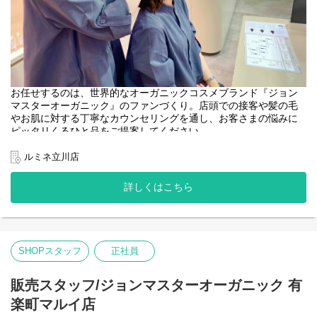
お任せするのは、世界的なオーガニックコスメブランド『ジョン
マスターオーガニック』のファンづくり。店頭での接客や髪の毛
やお肌に対する丁寧なカウンセリングを通し、お客さまの悩みに
ピッタリくるひと品をご提案してください。
＜取扱いブランド＞
ルミネ立川店
[john masters organics]
"ヘアスタイリスト・John Masters"が15年以上の月日をかけた開
詳しくはこちら
発により生み出されたスキンケア&ヘアケアのブランドです。
農薬や化学肥料を使わずに栽培され、収穫されたオーガニックで
ナチュラルな原料を使用しています。必要な美容成分を含むハー
ブやフラワー、穀物などを厳選し、感性に触れる香りとテクスチ
ャーで、 ホリスティックな美容効果を追求しています。
SHOPスタッフ
正社員
販売スタッフ/ジョンマスターオーガニック 有
楽町マルイ店