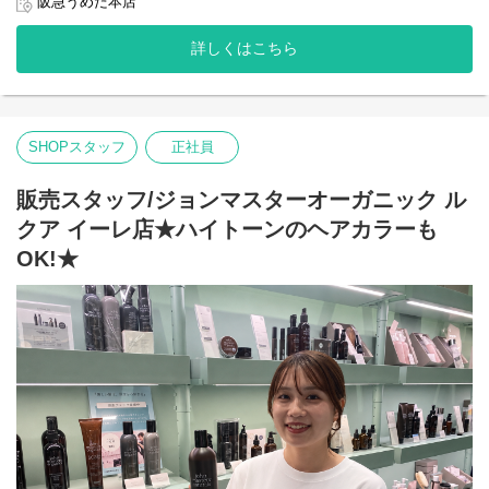
阪急うめだ本店
[john masters organics]
"ヘアスタイリスト・John Masters"が15年以上の月日をかけた開
詳しくはこちら
発により生み出されたスキンケア&ヘアケアのブランドです。
農薬や化学肥料を使わずに栽培され、収穫されたオーガニックで
ナチュラルな原料を使用しています。必要な美容成分を含むハー
ブやフラワー、穀物などを厳選し、感性に触れる香りとテクスチ
ャーで、 ホリスティックな美容効果を追求しています。
SHOPスタッフ
正社員
販売スタッフ/ジョンマスターオーガニック ル
クア イーレ店★ハイトーンのヘアカラーも
OK!★