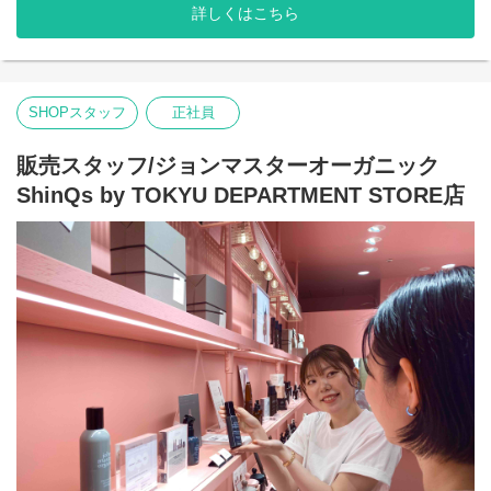
"ヘアスタイリスト・John Masters"が15年以上の月日をかけた開
詳しくはこちら
発により生み出されたスキンケア&ヘアケアのブランドです。
農薬や化学肥料を使わずに栽培され、収穫されたオーガニックで
ナチュラルな原料を使用しています。必要な美容成分を含むハー
ブやフラワー、穀物などを厳選し、感性に触れる香りとテクスチ
ャーで、 ホリスティックな美容効果を追求しています。
SHOPスタッフ
正社員
販売スタッフ/ジョンマスターオーガニック
ShinQs by TOKYU DEPARTMENT STORE店