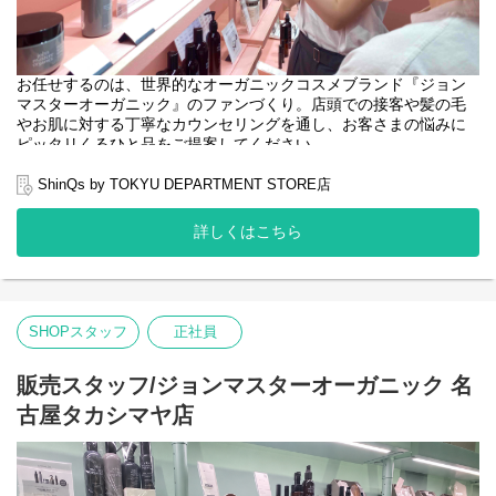
お任せするのは、世界的なオーガニックコスメブランド『ジョン
マスターオーガニック』のファンづくり。店頭での接客や髪の毛
やお肌に対する丁寧なカウンセリングを通し、お客さまの悩みに
ピッタリくるひと品をご提案してください。
＜取扱いブランド＞
ShinQs by TOKYU DEPARTMENT STORE店
[john masters organics]
"ヘアスタイリスト・John Masters"が15年以上の月日をかけた開
詳しくはこちら
発により生み出されたスキンケア&ヘアケアのブランドです。
農薬や化学肥料を使わずに栽培され、収穫されたオーガニックで
ナチュラルな原料を使用しています。必要な美容成分を含むハー
ブやフラワー、穀物などを厳選し、感性に触れる香りとテクスチ
ャーで、 ホリスティックな美容効果を追求しています。
SHOPスタッフ
正社員
販売スタッフ/ジョンマスターオーガニック 名
古屋タカシマヤ店