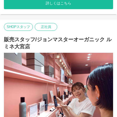
"ヘアスタイリスト・John Masters"が15年以上の月日をかけた開
詳しくはこちら
発により生み出されたスキンケア&ヘアケアのブランドです。
農薬や化学肥料を使わずに栽培され、収穫されたオーガニックで
ナチュラルな原料を使用しています。必要な美容成分を含むハー
ブやフラワー、穀物などを厳選し、感性に触れる香りとテクスチ
ャーで、 ホリスティックな美容効果を追求しています。
SHOPスタッフ
正社員
販売スタッフ/ジョンマスターオーガニック ル
ミネ大宮店