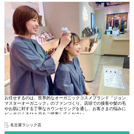
お任せするのは、世界的なオーガニックコスメブランド『ジョン
マスターオーガニック』のファンづくり。店頭での接客や髪の毛
やお肌に対する丁寧なカウンセリングを通し、お客さまの悩みに
ピッタリくるひと品をご提案してください。
＜取扱いブランド＞
名古屋ラシック店
[john masters organics]