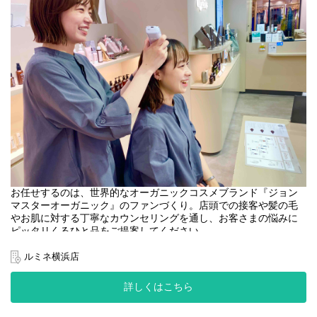
お任せするのは、世界的なオーガニックコスメブランド『ジョン
マスターオーガニック』のファンづくり。店頭での接客や髪の毛
やお肌に対する丁寧なカウンセリングを通し、お客さまの悩みに
ピッタリくるひと品をご提案してください。
＜取扱いブランド＞
ルミネ横浜店
[john masters organics]
"ヘアスタイリスト・John Masters"が15年以上の月日をかけた開
詳しくはこちら
発により生み出されたスキンケア&ヘアケアのブランドです。
農薬や化学肥料を使わずに栽培され、収穫されたオーガニックで