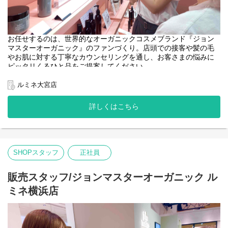
お任せするのは、世界的なオーガニックコスメブランド『ジョン
マスターオーガニック』のファンづくり。店頭での接客や髪の毛
やお肌に対する丁寧なカウンセリングを通し、お客さまの悩みに
ピッタリくるひと品をご提案してください。
＜取扱いブランド＞
ルミネ大宮店
[john masters organics]
"ヘアスタイリスト・John Masters"が15年以上の月日をかけた開
詳しくはこちら
発により生み出されたスキンケア&ヘアケアのブランドです。
農薬や化学肥料を使わずに栽培され、収穫されたオーガニックで
ナチュラルな原料を使用しています。必要な美容成分を含むハー
ブやフラワー、穀物などを厳選し、感性に触れる香りとテクスチ
ャーで、 ホリスティックな美容効果を追求しています。
SHOPスタッフ
正社員
販売スタッフ/ジョンマスターオーガニック ル
ミネ横浜店