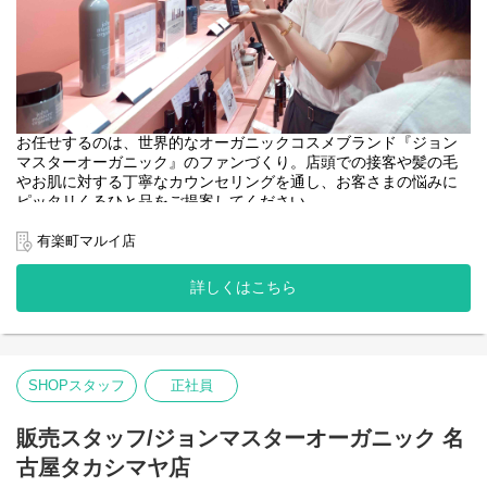
お任せするのは、世界的なオーガニックコスメブランド『ジョン
マスターオーガニック』のファンづくり。店頭での接客や髪の毛
やお肌に対する丁寧なカウンセリングを通し、お客さまの悩みに
ピッタリくるひと品をご提案してください。
＜取扱いブランド＞
有楽町マルイ店
[john masters organics]
"ヘアスタイリスト・John Masters"が15年以上の月日をかけた開
詳しくはこちら
発により生み出されたスキンケア&ヘアケアのブランドです。
農薬や化学肥料を使わずに栽培され、収穫されたオーガニックで
ナチュラルな原料を使用しています。必要な美容成分を含むハー
ブやフラワー、穀物などを厳選し、感性に触れる香りとテクスチ
ャーで、 ホリスティックな美容効果を追求しています。
SHOPスタッフ
正社員
販売スタッフ/ジョンマスターオーガニック 名
古屋タカシマヤ店