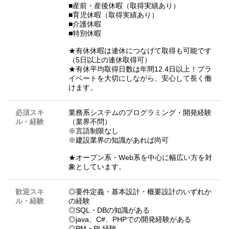
■産前・産後休暇（取得実績あり）
■育児休暇（取得実績あり）
■介護休暇
■特別休暇
★有休休暇は連休につなげて取得も可能です
（5日以上の連休取得可）
★有休平均取得日数は年間12.4日以上！プラ
イベートを大切にしながら、安心して長く働
けます。
必須スキ
業務系システムのプログラミング・開発経験
ル・経験
（業界不問）
※言語制限なし
※建設業界の知識があれば尚可
★オープン系・Web系を中心に幅広い方を対
象としています。
歓迎スキ
◎要件定義・基本設計・概要設計のいずれか
ル・経験
の経験
◎SQL・DBの知識がある
◎java、C#、PHPでの開発経験がある
◎PM・PL経験