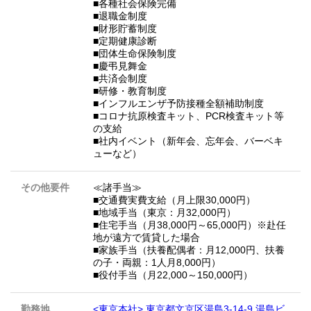
■各種社会保険完備
■退職金制度
■財形貯蓄制度
■定期健康診断
■団体生命保険制度
■慶弔見舞金
■共済会制度
■研修・教育制度
■インフルエンザ予防接種全額補助制度
■コロナ抗原検査キット、PCR検査キット等
の支給
■社内イベント（新年会、忘年会、バーベキ
ューなど）
その他要件
≪諸手当≫
■交通費実費支給（月上限30,000円）
■地域手当（東京：月32,000円）
■住宅手当（月38,000円～65,000円）※赴任
地が遠方で賃貸した場合
■家族手当（扶養配偶者：月12,000円、扶養
の子・両親：1人月8,000円）
■役付手当（月22,000～150,000円）
勤務地
<東京本社> 東京都文京区湯島3-14-9 湯島ビ