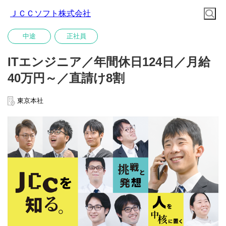
ＪＣＣソフト株式会社
中途
正社員
ITエンジニア／年間休日124日／月給
40万円～／直請け8割
東京本社