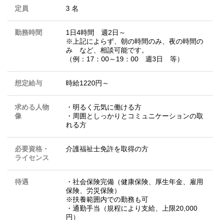
定員
3 名
勤務時間
1日4時間 週2日～
※上記によらず、朝の時間のみ、夜の時間の
み など、相談可能です。
（例：17：00～19：00 週3日 等）
想定給与
時給1220円～
求める人物
・明るく元気に働ける方
像
・周囲としっかりとコミュニケーションの取
れる方
必要資格・
介護福祉士免許を取得の方
ライセンス
待遇
・社会保険完備（健康保険、厚生年金、雇用
保険、労災保険）
※扶養範囲内での勤務も可
・通勤手当（規程により支給、上限20,000
円）