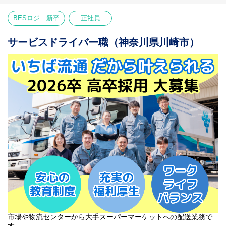
作業：カゴ台車を使用
力仕事に自信がない方も安心！
BESロジ 新卒
正社員
＜50代・60代が主役！＞
「無理なく、でも長く続けたい」
サービスドライバー職（神奈川県川崎市）
そんな想いをカタチにします。
●人間ドック無料（40歳以上の全スタッフ）
●最長68歳までの再雇用制度あり
●定年後は指導役や内勤への転換実績あり
●体力に合わせた勤務日数の短縮も相談可
＜安定と安心の環境＞
食を支える仕事だから、仕事量は常に安定。
「毎日違う道は疲れる」
「プライベートを大切にしたい」
という方にぴったりの職場です。
まずはお気軽にご応募ください♪
市場や物流センターから大手スーパーマーケットへの配送業務で
す。