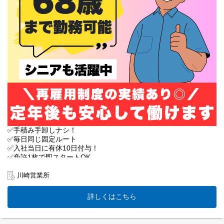
●朝夕の通勤ラッシュに巻き込まれない
●夜間中心の走行でスイスイ走れる
＜50代・60代が主役！＞
年齢を重ねても、経験を活かして
長く活躍できる環境を整えています。
●定年後、指導役や点呼業務への転換実績もあり。
●体への負担が偏らないようしっかり調整。
●40歳以上は人間ドック受診を会社が支援！
＜履歴書なしで即面接OK！＞
事前の準備は不要です。
人柄重視の採用なので、
まずはお気軽にお話ししませんか？
✅手積み手卸しナシ！
✅毎日同じ固定ルート
ご応募、お待ちしております♪
✅入社当日に有休10日付与！
✅免許1枚で即スタートOK
✅履歴書不要で手間なし面接
川崎営業所
【業務内容】
都内・神奈川のスーパーへ野菜を運びます。
詳しくはこちら
ルートが決まっているので、
時間の読みやすさは抜群！
件数：2～3運行で合計4～6店舗