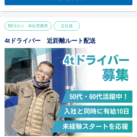
専用スペースで安心
【仕事内容】
大型トラック（8t）で
食品や雑貨を店舗へ配送。
BESロジ 本社営業所
正社員
カゴ台車を積むだけなので
「腰への負担」もありません。
4tドライバー 近距離ルート配送
【ベテランに選ばれる理由】
入社日に有給10日付与
⇒まさかの時も安心！
40歳〜人間ドック無料
⇒会社負担で健康維持
68歳まで働ける
⇒再雇用制度で長く働けます