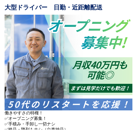
＜シニア層も安心の環境＞
大型ドライバー 日勤・近距離配送
年齢で諦めてほしくないから、
長く働ける仕組みを整えています。
●50代・60代が現場の主役！
●最長68歳までの再雇用制度あり
●勤務日数の短縮も相談OK
＜休みやすさバツグン＞
日曜休みに加え、希望休にも柔軟に対応します。
「しっかり稼ぎたいけど、家族との時間も大切にしたい」
そんな理想を当社で叶えませんか？
まずはお気軽にご応募ください♪
働きやすさの特権！
✅オープニング募集！
✅手積み・手卸し一切ナシ
✅検品・陳列もナシ（台車納品）
✅お昼に退勤！午後は自由