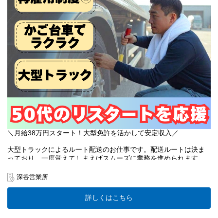
また、仕分けや検品などの付随業務はほぼ無し。
台車に書かれた店舗名を確認する程度です。
適度な運動で健康的に働けます。
＜50代・60代が主役！＞
「体力に合わせて無理なく続けたい」
そんな想いに応えます。
●人間ドック無料（40歳以上の全スタッフ）
●体力に合わせた業務内容の相談もOK！
●50〜60代のシニア層も元気に活躍中です
＜深谷営業所より＞
センター内は他社のスタッフとも仲が良く、
＼月給38万円スタート！大型免許を活かして安定収入／
人柄のいいメンバーばかり。
困った時はすぐに相談できる
大型トラックによるルート配送のお仕事です。配送ルートは決ま
温かい職場です！
っており、一度覚えてしまえばスムーズに業務を進められます。
月給38万円以上、1年後には40万円も目指せる環境です。
まずはお気軽にご応募ください♪
10tトラック、ウイング車、格納ゲート車などを使用します。
深谷営業所
【おすすめポイント】
詳しくはこちら
✅未経験でも月給38万円以上！
1年後には月給40万円も可能