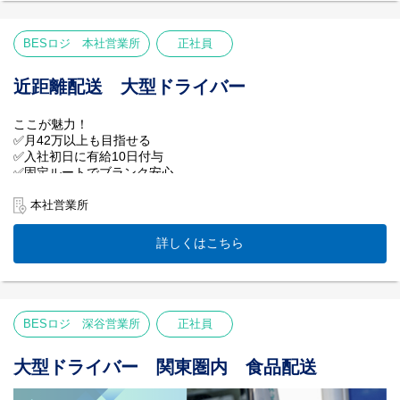
✅ルート固定！
毎日同じルートでの配送なので道に迷う心配なし◎
✅体への負担が少ない！
BESロジ 本社営業所
正社員
積み降ろしはカゴ台車・カーゴトラック使用◎
【仕事内容】
近距離配送 大型ドライバー
酒類・食品のルート配送をお任せします。配送先センターでの荷
下ろしや積込み、空台車の回収などが主な業務です。使用車両は
ここが魅力！
10tウイング車・格納ゲート車で、決まった流れに沿って配送を行
✅月42万以上も目指せる
います。
✅入社初日に有給10日付与
✅固定ルートでブランク安心
【ベテランにも選ばれる理由】
✅40歳以上は人間ドック無料
入社日に有給10日付与
本社営業所
⇒まさかの時も安心！
【業務内容】
40歳〜人間ドック無料
8tトラックで、
⇒会社負担で健康維持
詳しくはこちら
青果物を物流センターなどへ配送。
68歳まで働ける
店舗別の簡単な仕分け作業と
⇒再雇用制度で長く働けます
検品作業も付随します。
荷物：青果物
積み降ろし：フォーク・ハンドフォーク
BESロジ 深谷営業所
正社員
配送先：物流センター
車両：8tトラック（4tベースの増トン車）
大型ドライバー 関東圏内 食品配送
＜シニア層も安心の環境＞
年齢で諦めてほしくないから、