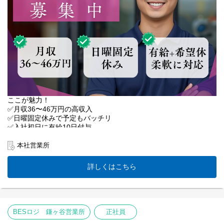
「生涯現役でいたい」シニアの方も。
あなたのライフスタイルに合わせて
柔軟に調整します。
まずはお気軽にご応募ください♪
ここが魅力！
✅月収36〜46万円の高収入
✅日曜固定休みで予定もバッチリ
✅入社初日に有給10日付与
✅フォークリフトで体への負担減
✅40歳以上は人間ドック無料
本社営業所
【業務内容】
詳しくはこちら
10tトラックで、
段ボール入りの飲料を物流センターへ配送。
検品作業も付随します。
荷物：飲料（段ボール）
積み降ろし：基本リフト（一部手降ろしあり）
BESロジ 鎌ヶ谷営業所
正社員
メリット：程よく体を動かせて健康的！