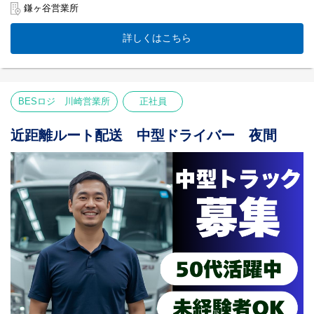
✅入社当日に有休10日付与！
鎌ヶ谷営業所
✅履歴書不要で即面接OK
詳しくはこちら
【業務内容】
8tトラックで、センターから店舗へ食品や日用雑貨を運びます。
作業：カゴ台車を納品場所へ渡すだけ
付随業務：空台車の回収
メリット：重い物を持たないので腰や膝に優しい！
BESロジ 川崎営業所
正社員
＜午後はたっぷり自分時間＞
早朝スタートですが、その分終わるのも早め。
近距離ルート配送 中型ドライバー 夜間
お昼過ぎには帰宅できるので、
銀行の用事や趣味、家族との時間など、
充実した午後を過ごせます。
＜50代・60代が主役！＞
「体力に合わせて長く働きたい」
そんな希望を全力で応援します。
●人間ドック無料（40歳以上の全スタッフ）
●最長68歳までの再雇用制度あり
●柔軟な働き方：勤務日数の短縮も相談OK
＜履歴書いらずで即面接！＞
事前の準備は不要です。
人柄重視の採用なので、