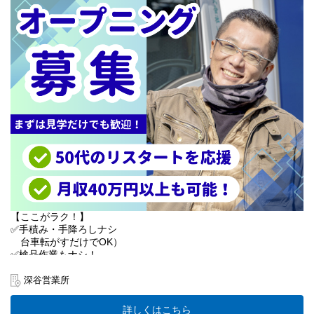
長く働ける仕組みを整えています。
●50代・60代が現場の主役！
●最長68歳までの再雇用制度あり
●勤務日数の短縮も相談OK
＜休みやすさバツグン＞
希望休にも柔軟に対応します。
「しっかり稼ぎたいけど、家族との時間も大切にしたい」
そんな理想を当社で叶えませんか？
まずはお気軽にご応募ください♪
【ここがラク！】
✅手積み・手降ろしナシ
台車転がすだけでOK）
✅検品作業もナシ！
置くだけのラクラク納品）
✅配送件数は少なめ
深谷営業所
ゆとりある運行計画）
✅路上駐車もナシ！
詳しくはこちら