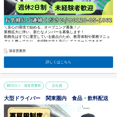
＼安心の環境で始める、オープニング募集！／
業務拡大に伴い、新たなメンバーを募集します！
勤務先はすでに運営している拠点のため、教育体制や業務マニュ
アルも整っており、未経験の方も安心してスタートできます。
新しい仲間と一緒に職場づくりに携わりながら、安心の環境で新
たな一歩を踏み出しませんか？
深谷営業所
働きやすさの特権！
詳しくはこちら
✅残業ほぼ無し！自分時間確保◎
✅1日4～6件！ゆとり配送
✅入社当日に有休付与！
✅検品・仕分けナシで楽々
✅最長68歳まで働ける再雇用制度
BESロジ 深谷営業所
正社員
【業務内容】
中型トラックでセンターからスーパーなどの店舗へ
大型ドライバー 関東圏内 食品・飲料配送
飲料を運ぶ固定ルート配送です。
「飲料」と聞くと重そうなイメージがありますが、
カゴ台車を使用するため、体への負担はとても少なく
性別・年齢問わず活躍できるお仕事です◎