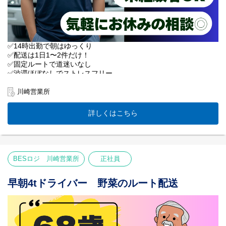
お気軽に応募ボタンを押してください！
まずはお話してみませんか？
✅14時出勤で朝はゆっくり
✅配送は1日1〜2件だけ！
✅固定ルートで道迷いなし
✅渋滞ほぼなしでストレスフリー
✅入社当日に有休10日付与！
✅最長68歳まで働ける再雇用制度
川崎営業所
【業務内容】
詳しくはこちら
4t車で、大田市場から
一都三県のスーパー物流センターへ
野菜を運びます。
エリア：東京・神奈川・埼玉
件数：1日1〜2件（少なめ！）
BESロジ 川崎営業所
正社員
作業：パレット積み＋一部手降ろし
※リフト免許をお持ちの方は
パレット中心の配送も選べます。
早朝4tドライバー 野菜のルート配送
＜午前の時間を有効活用！＞
夜勤は嫌だけど、早朝も苦手…
そんな方にぴったりの14時スタート！
●午前中に通院や買い物が済ませられる