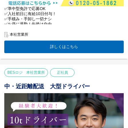
✅準中型免許で応募OK
✅入社初日に有給10日付与！
✅手積み・手卸し一切ナシ
✅お昼に退勤！午後は自由
✅最長68歳まで働ける再雇用制度
本社営業所
【業務内容】
多摩ニュータウン市場から神奈川県内のスーパーへ。カゴ台車＆
詳しくはこちら
ゲート車使用で、体の負担は最小限です！
エリア：市場〜神奈川県内
件数：1日5件前後（固定ルート）
配送先：スーパーの店舗
BESロジ 本社営業所
正社員
＜働きやすさの秘密＞
●毎日同じ時間に終了
中・近距離配送 大型ドライバー
夕飯の準備や家族の送迎も余裕です。
●人間ドックは会社負担
40歳以上は無料で受診可能。健康第一！
●柔軟な働き方
体力に合わせた勤務日数の短縮も相談OK
＜担当者より＞
「子供が自立するまで」という方も、