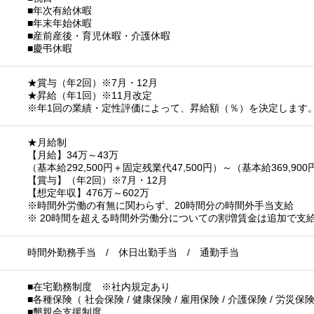
■年次有給休暇
■年末年始休暇
■産前産後・育児休暇・介護休暇
■慶弔休暇
★賞与（年2回）※7月・12月
★昇給（年1回）※11月改定
※年1回の業績・定性評価によって、昇給額（％）を決定します
★月給制
【月給】34万～43万
（基本給292,500円＋固定残業代47,500円）～（基本給369,900
【賞与】（年2回）※7月・12月
【想定年収】476万～602万
※時間外労働の有無に関わらず、20時間分の時間外手当支給
※ 20時間を超える時間外労働分についての割増賃金は追加で支
時間外勤務手当 / 休日出勤手当 / 通勤手当
■在宅勤務制度 ※社内規定あり
■各種保険（ 社会保険 / 健康保険 / 雇用保険 / 介護保険 / 労災保
■懇親会支援制度