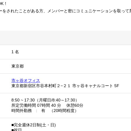
K！
ダーをされたことがある方、メンバーと密にコミュニケーションを取って
1 名
東京都
市ヶ谷オフィス
東京都新宿区市谷本村町２−２１ 市ヶ谷キャナルコート 5F
8:50 ~ 17:30（月曜日/8:40～17:30）
所定労働時間 07時間 40 分 休憩60分
時間外勤務 : 有 （20時間程度）
■完全週休2日制(土・日)
■祝日