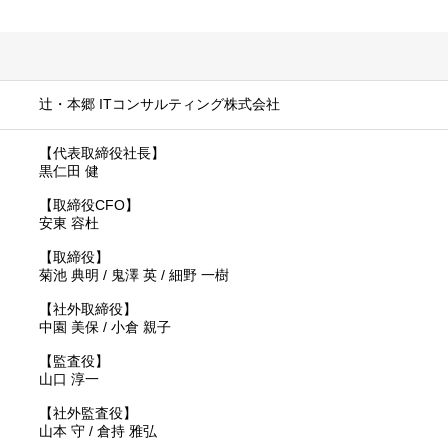
辻・本郷 ITコンサルティング株式会社
【代表取締役社長】
黒仁田 健
【取締役CFO】
安東 容杜
【取締役】
菊池 典明 / 鬼澤 英 / 細野 一樹
【社外取締役】
中園 美保 / 小倉 親子
【監査役】
山口 淳一
【社外監査役】
山本 守 / 倉持 雅弘