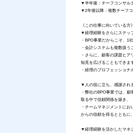
▼半年後：チーフコンサル
▼2年後以降：複数チーフ
《この仕事に向いている方
▼経理経験をさらにステッ
・BPO事業だからこそ、
・会計システムも複数扱う
・さらに、顧客の課題ヒア
知見を広げることもできま
・経理のプロフェッショナ
▼人の役に立ち、感謝され
・弊社のBPO事業では、
取る中で信頼関係を築き、
・チームマネジメントにお
からの信頼を得るとともに
▼経理経験を活かしたマネ