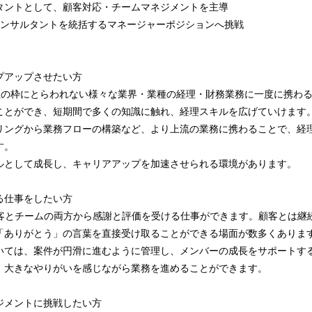
タントとして、顧客対応・チームマネジメントを主導
コンサルタントを統括するマネージャーポジションへ挑戦
》
プアップさせたい方
1社の枠にとらわれない様々な業界・業種の経理・財務業務に一度に携わ
ことができ、短期間で多くの知識に触れ、経理スキルを広げていけます
リングから業務フローの構築など、より上流の業務に携わることで、経
す。
ルとして成長し、キャリアアップを加速させられる環境があります。
る仕事をしたい方
顧客とチームの両方から感謝と評価を受ける仕事ができます。顧客とは継
「ありがとう」の言葉を直接受け取ることができる場面が数多くありま
いては、案件が円滑に進むように管理し、メンバーの成長をサポートす
、大きなやりがいを感じながら業務を進めることができます。
ジメントに挑戦したい方