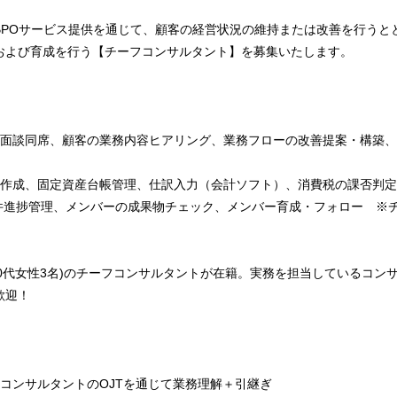
BPOサービス提供を通じて、顧客の経営状況の維持または改善を行うと
および育成を行う【チーフコンサルタント】を募集いたします。
業面談同席、顧客の業務内容ヒアリング、業務フローの改善提案・構築
の作成、固定資産台帳管理、仕訳入力（会計ソフト）、消費税の課否判
件進捗管理、メンバーの成果物チェック、メンバー育成・フォロー ※チ
・30代女性3名)のチーフコンサルタントが在籍。実務を担当しているコン
歓迎！
コンサルタントのOJTを通じて業務理解＋引継ぎ