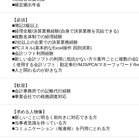
■確定拠出年金
【必須】
■簿記2級以上
■経理全般/決算業務経験(自身で決算業務を完結できる)
■複数名体制での経理経験
■2社以上の企業での決算業務経験
■PCスキル(基本的なExcel操作 四則演算)
■会計ソフト利用経験
■新しい会計ソフトの利用に抵抗がない方※案件ごとに複数の会
く使用する会計ソフト：勘定奉行/MJS/PCA/マネーフォワード/fr
■人と関わるのが好きな方
【歓迎】
■会計事務所での記帳代行経験
■事業会社での税務調査対応
【求める人物像】
■新しいことに明るく前向きに対応できる方
■当事者意識を持っている方
■コミュニケーション（報連相）を円滑にとれる方