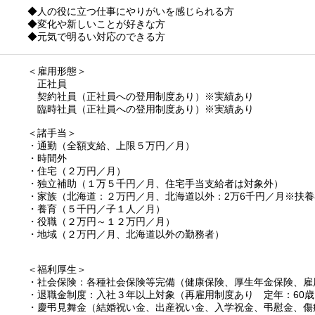
◆人の役に立つ仕事にやりがいを感じられる方
◆変化や新しいことが好きな方
◆元気で明るい対応のできる方
＜雇用形態＞
正社員
契約社員（正社員への登用制度あり）※実績あり
臨時社員（正社員への登用制度あり）※実績あり
＜諸手当＞
・通勤（全額支給、上限５万円／月）
・時間外
・住宅（２万円／月）
・独立補助（１万５千円／月、住宅手当支給者は対象外）
・家族（北海道：２万円／月、北海道以外：2万6千円／月※扶
・養育（５千円／子１人／月）
・役職（２万円～１２万円／月）
・地域（２万円／月、北海道以外の勤務者）
＜福利厚生＞
・社会保険：各種社会保険等完備（健康保険、厚生年金保険、雇
・退職金制度：入社３年以上対象（再雇用制度あり 定年：60歳
・慶弔見舞金（結婚祝い金、出産祝い金、入学祝金、弔慰金、傷