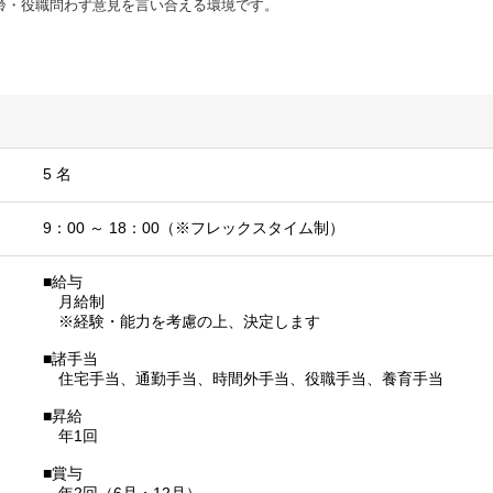
齢・役職問わず意見を言い合える環境です。
5 名
9：00 ～ 18：00（※フレックスタイム制）
■給与
月給制
※経験・能力を考慮の上、決定します
■諸手当
住宅手当、通勤手当、時間外手当、役職手当、養育手当
■昇給
年1回
■賞与