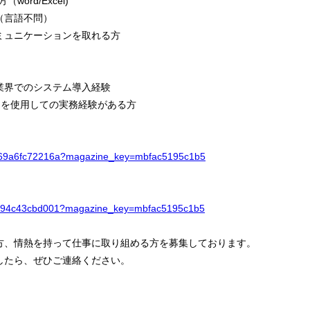
ord/Excel)
（言語不問）
ミュニケーションを取れる方
業界でのシステム導入経験
) を使用しての実務経験がある方
n/n69a6fc72216a?magazine_key=mbfac5195c1b5
n/nf94c43cbd001?magazine_key=mbfac5195c1b5
方、情熱を持って仕事に取り組める方を募集しております。
したら、ぜひご連絡ください。