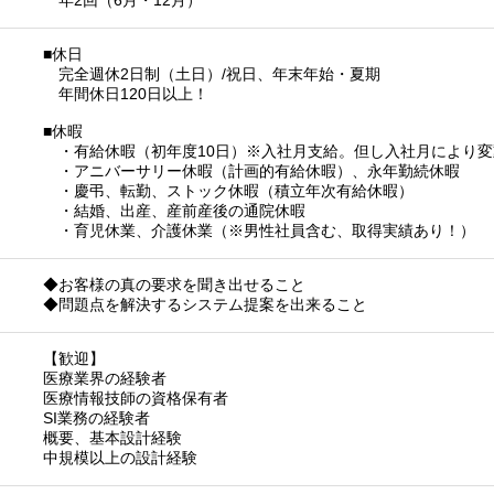
年2回（6月・12月）
■休日
完全週休2日制（土日）/祝日、年末年始・夏期
年間休日120日以上！
■休暇
・有給休暇（初年度10日）※入社月支給。但し入社月により変
・アニバーサリー休暇（計画的有給休暇）、永年勤続休暇
・慶弔、転勤、ストック休暇（積立年次有給休暇）
・結婚、出産、産前産後の通院休暇
・育児休業、介護休業（※男性社員含む、取得実績あり！）
◆お客様の真の要求を聞き出せること
◆問題点を解決するシステム提案を出来ること
【歓迎】
医療業界の経験者
医療情報技師の資格保有者
SI業務の経験者
概要、基本設計経験
中規模以上の設計経験