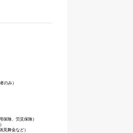
養者のみ）
用保険、労災保険）
）
病見舞金など）