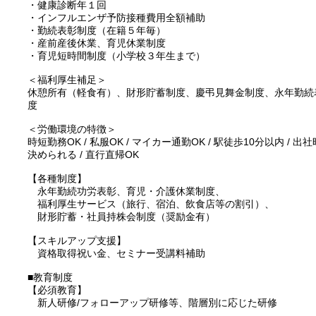
・健康診断年１回
・インフルエンザ予防接種費用全額補助
・勤続表彰制度（在籍５年毎）
・産前産後休業、育児休業制度
・育児短時間制度（小学校３年生まで）
＜福利厚生補足＞
休憩所有（軽食有）、財形貯蓄制度、慶弔見舞金制度、永年勤続
度
＜労働環境の特徴＞
時短勤務OK / 私服OK / マイカー通勤OK / 駅徒歩10分以内 /
決められる / 直行直帰OK
【各種制度】
永年勤続功労表彰、育児・介護休業制度、
福利厚生サービス（旅行、宿泊、飲食店等の割引）、
財形貯蓄・社員持株会制度（奨励金有）
【スキルアップ支援】
資格取得祝い金、セミナー受講料補助
■教育制度
【必須教育】
新人研修/フォローアップ研修等、階層別に応じた研修