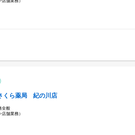
か店舗業務）
さくら薬局 紀の川店
務全般
か店舗業務）