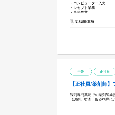
・コンピューター入力
・レセプト業務
・事務作業
・調剤補助（薬剤師指導の
・薬剤師と一緒に施設への
N18調剤薬局
中途
正社員
【正社員/薬剤師】
調剤専門薬局での薬剤師業
（調剤、監査、服薬指導ほ