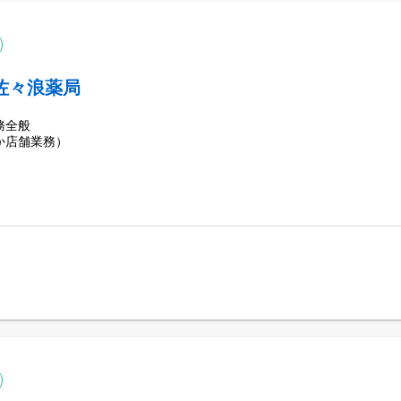
佐々浪薬局
務全般
か店舗業務）