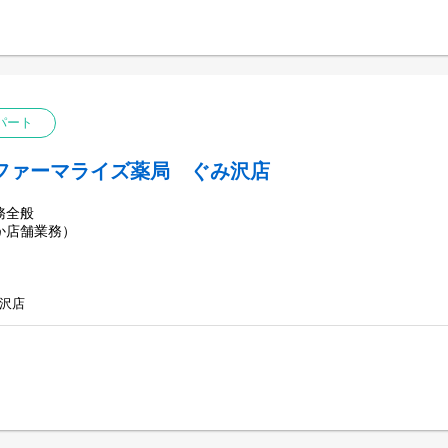
パート
ファーマライズ薬局 ぐみ沢店
務全般
か店舗業務）
沢店