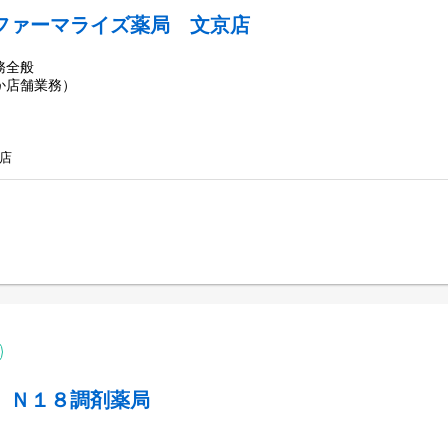
ファーマライズ薬局 文京店
務全般
か店舗業務）
店
】Ｎ１８調剤薬局