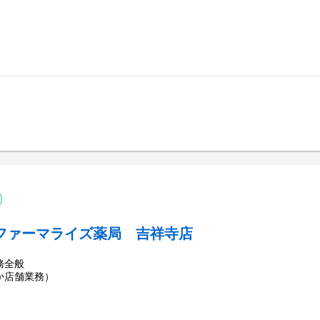
もと）
配薬
ファーマライズ薬局 吉祥寺店
務全般
か店舗業務）