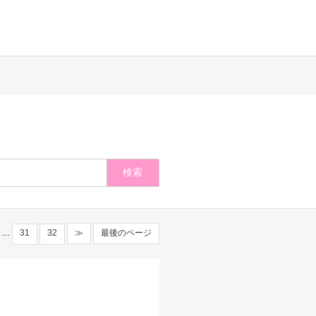
…
31
32
≫
最後のページ