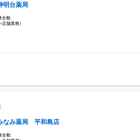
神明台薬局
務全般
か店舗業務）
みなみ薬局 平和島店
務全般