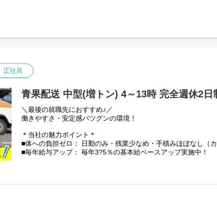
普通免許からスタートした先輩も多数活躍中です。
積み降ろしには、カゴ台車やカートラックを使います。
【充実の昇給・手当】
【配送範囲】
■昇給： 毎年一律ベースアップあり
埼玉の南西部・北部・利根地域ある物流倉庫・店舗への配送
■時間外手当： 100%支給（1分単位）
※1日の走行距離：150km～200km程度
■評価手当： 月1万3035円?5万2140円（能力に応じ5段階）
【取り扱い商品】
その他手当：
野菜や果物などの青果。
正社員
・無事故報奨金
一番重たいものでも、玉ねぎやバナナなど20kg程度です◎
・勤続手当：1年ごとに毎月500円
・乗務手当：13500円／月
★件数少なめ： 1日平均2?4件と少なめで、焦らず運転できます
青果配送 中型(増トン) 4～13時 完全週休2
・資格手当（資格登録者対象 毎月）：
★安全第一： 果物を傷つけないよう「走行速度50km/h以内」
運行管理者8000円、衛生管理者8000円、
を持てます。
＼最後の就職先におすすめ♪／
安全管理者5000円など
働きやすさ・安定感バツグンの環境！
【安定性・信頼の証】
私たち芳誠流通は、創業40年以上にわたり青果物流通を支えて
＊当社の魅力ポイント＊
景気に左右されにくい「食」に関わる仕事のため、安定した仕
■体への負担ゼロ： 日勤のみ・残業少なめ・手積みほぼなし（
★国土交通省の「働きやすい職場認証」取得
■毎年給与アップ： 毎年3?5％の基本給ベースアップ実施中！
★「東京23区を代表する企業100選」にも選出
■残業少なめ！残業代は1分単位で100%全額支給
【資格取得支援（実質自己負担なし！）】
【仕事内容】
中型やフォークリフト免許の取得費用は会社が一旦立替え。
中型トラック(6tトラック)での野菜や果物の配送です。
取得後に3年以上勤務で自己負担は実質ゼロに！
※その他、荷物の積み降ろしや青果の仕分け作業あり。
普通免許からスタートした先輩も多数活躍中です。
積み降ろしには、カゴ台車やカートラックを使います。