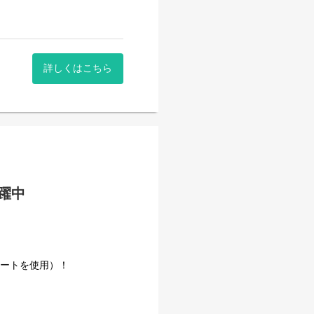
詳しくはこちら
。
活躍中
のルールがあり、心にゆとり
きた安定企業です。
事量を維持しています。
カートを使用）！