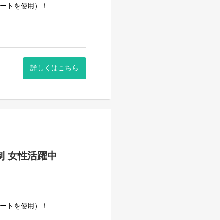
事量を維持しています。
カートを使用）！
詳しくはこちら
。
日制 女性活躍中
のルールがあり、心にゆとり
きた安定企業です。
事量を維持しています。
カートを使用）！