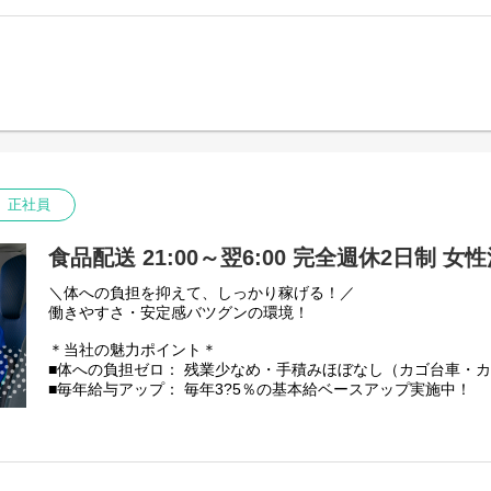
【仕事内容】
中型やフォークリフト免許の取得費用は会社が一旦立替え。
中型トラック(4tトラック)での野菜や果物の配送です。
取得後に3年以上勤務で自己負担は実質ゼロに！
※その他、荷物の積み降ろしや青果の仕分け作業あり。
普通免許からスタートした先輩も多数活躍中です。
積み降ろしには、カゴ台車やカートラックを使います。
【充実の昇給・手当】
【配送範囲】
■昇給： 毎年一律ベースアップあり
埼玉の南西部・北部・利根地域ある物流倉庫・店舗への配送
■時間外手当： 100%支給（1分単位）
※1日の走行距離：150km～200km程度
■評価手当： 月1万3035円?5万2140円（能力に応じ5段階）
【取り扱い商品】
その他手当：
野菜や果物などの青果。
正社員
・無事故報奨金
一番重たいものでも、玉ねぎやバナナなど20kg程度です◎
・勤続手当：1年ごとに毎月500円
・乗務手当：13500円／月
★件数少なめ： 1日平均2?4件と少なめで、焦らず運転できます
食品配送 21:00～翌6:00 完全週休2日制 女
・資格手当（資格登録者対象 毎月）：
★安全第一： 果物を傷つけないよう「走行速度50km/h以内」
運行管理者8000円、衛生管理者8000円、
を持てます。
＼体への負担を抑えて、しっかり稼げる！／
安全管理者5000円など
働きやすさ・安定感バツグンの環境！
【安定性・信頼の証】
私たち芳誠流通は、創業40年以上にわたり青果物流通を支えて
＊当社の魅力ポイント＊
景気に左右されにくい「食」に関わる仕事のため、安定した仕
■体への負担ゼロ： 残業少なめ・手積みほぼなし（カゴ台車・
★国土交通省の「働きやすい職場認証」取得
■毎年給与アップ： 毎年3?5％の基本給ベースアップ実施中！
★「東京23区を代表する企業100選」にも選出
■残業少なめ！残業代は1分単位で100%全額支給
【資格取得支援（実質自己負担なし！）】
【仕事内容】
中型やフォークリフト免許の取得費用は会社が一旦立替え。
中型トラック(4tトラック)での野菜や果物の配送です。
取得後に3年以上勤務で自己負担は実質ゼロに！
※その他、荷物の積み降ろしや青果の仕分け作業あり。