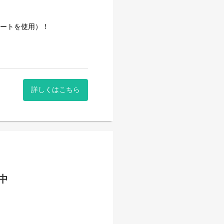
きた安定企業です。
事量を維持しています。
カートを使用）！
詳しくはこちら
。
躍中
のルールがあり、心にゆとり
きた安定企業です。