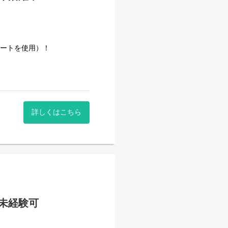
きた安定企業です。
事量を維持しています。
カートを使用）！
詳しくはこちら
。
段階)
界未経験可
のルールがあり、心にゆとり