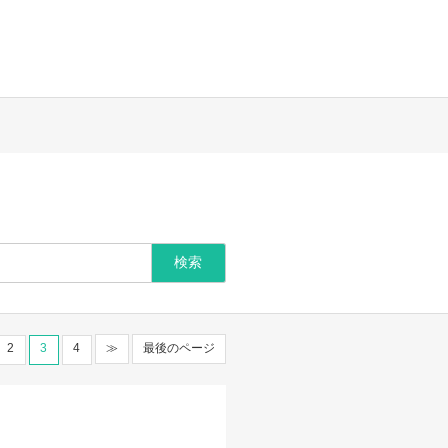
2
3
4
≫
最後のページ