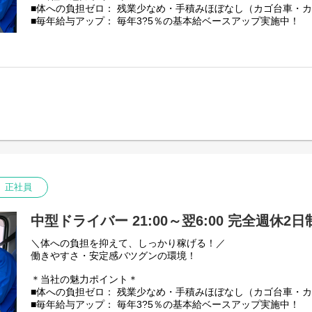
景気に左右されにくい「食」に関わる仕事のため、安定した仕
■体への負担ゼロ： 残業少なめ・手積みほぼなし（カゴ台車・
★国土交通省の「働きやすい職場認証」取得
■毎年給与アップ： 毎年3?5％の基本給ベースアップ実施中！
★「東京23区を代表する企業100選」にも選出
■残業少なめ！残業代は1分単位で100%全額支給
【資格取得支援（実質自己負担なし！）】
【仕事内容】
中型やフォークリフト免許の取得費用は会社が一旦立替え。
中型トラック(4tトラック)での野菜や果物の配送です。
取得後に3年以上勤務で自己負担は実質ゼロに！
※その他、荷物の積み降ろしや青果の仕分け作業あり。
普通免許からスタートした先輩も多数活躍中です。
積み降ろしには、カゴ台車やカートラックを使います。
【充実の昇給・手当】
【配送範囲】
■昇給： 毎年一律ベースアップあり
埼玉の南西部・北部・利根地域ある物流倉庫・店舗への配送
■時間外手当： 100%支給（1分単位）
※1日の走行距離：150km～200km程度
■評価手当： 月1万3035円?5万2140円（能力に応じ5段階）
【取り扱い商品】
その他手当：
野菜や果物などの青果。
正社員
・無事故報奨金
一番重たいものでも、玉ねぎやバナナなど20kg程度です◎
・勤続手当：1年ごとに毎月500円
・乗務手当：13500円／月
★件数少なめ： 1日平均2?4件と少なめで、焦らず運転できます
中型ドライバー 21:00～翌6:00 完全週休2
・資格手当（資格登録者対象 毎月）：
★安全第一： 果物を傷つけないよう「走行速度50km/h以内」
運行管理者8000円、衛生管理者8000円、
を持てます。
＼体への負担を抑えて、しっかり稼げる！／
安全管理者5000円など
働きやすさ・安定感バツグンの環境！
【安定性・信頼の証】
私たち芳誠流通は、創業40年以上にわたり青果物流通を支えて
＊当社の魅力ポイント＊
景気に左右されにくい「食」に関わる仕事のため、安定した仕
■体への負担ゼロ： 残業少なめ・手積みほぼなし（カゴ台車・
★国土交通省の「働きやすい職場認証」取得
■毎年給与アップ： 毎年3?5％の基本給ベースアップ実施中！