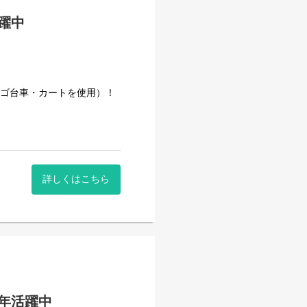
活躍中
カゴ台車・カートを使用）！
詳しくはこちら
・店舗への配送
。
のルールがあり、心にゆとり
高年活躍中