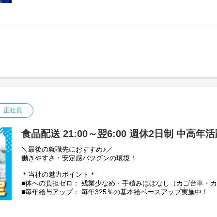
★「東京23区を代表する企業100選」にも選出
■残業少なめ！残業代は1分単位で100%全額支給
【資格取得支援（実質自己負担なし！）】
【仕事内容】
中型やフォークリフト免許の取得費用は会社が一旦立替え。
中型トラック(4tトラック)での野菜や果物の配送です。
取得後に3年以上勤務で自己負担は実質ゼロに！
※その他、荷物の積み降ろしや青果の仕分け作業あり。
普通免許からスタートした先輩も多数活躍中です。
積み降ろしには、カゴ台車やカートラックを使います。
【充実の昇給・手当】
【配送範囲】
■昇給： 毎年一律ベースアップあり
埼玉の南西部・北部・利根地域ある物流倉庫・店舗への配送
■時間外手当： 100%支給（1分単位）
※1日の走行距離：150km～200km程度
■評価手当： 月1万3035円?5万2140円（能力に応じ5段階）
【取り扱い商品】
その他手当：
野菜や果物などの青果。
正社員
・無事故報奨金
一番重たいものでも、玉ねぎやバナナなど20kg程度です◎
・勤続手当：1年ごとに毎月500円
・乗務手当：13500円／月
★件数少なめ： 1日平均2?4件と少なめで、焦らず運転できます
食品配送 21:00～翌6:00 週休2日制 中高年
・資格手当（資格登録者対象 毎月）：
★安全第一： 果物を傷つけないよう「走行速度50km/h以内」
運行管理者8000円、衛生管理者8000円、
を持てます。
＼最後の就職先におすすめ♪／
安全管理者5000円など
働きやすさ・安定感バツグンの環境！
【安定性・信頼の証】
私たち芳誠流通は、創業40年以上にわたり青果物流通を支えて
＊当社の魅力ポイント＊
景気に左右されにくい「食」に関わる仕事のため、安定した仕
■体への負担ゼロ： 残業少なめ・手積みほぼなし（カゴ台車・
★国土交通省の「働きやすい職場認証」取得
■毎年給与アップ： 毎年3?5％の基本給ベースアップ実施中！
★「東京23区を代表する企業100選」にも選出
■残業少なめ！残業代は1分単位で100%全額支給
【資格取得支援（実質自己負担なし！）】