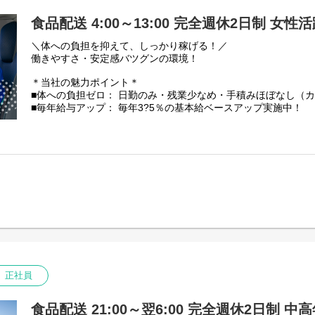
食品配送 4:00～13:00 完全週休2日制 女性
＼体への負担を抑えて、しっかり稼げる！／
働きやすさ・安定感バツグンの環境！
＊当社の魅力ポイント＊
■体への負担ゼロ： 日勤のみ・残業少なめ・手積みほぼなし（
■毎年給与アップ： 毎年3?5％の基本給ベースアップ実施中！
■残業少なめ！残業代は1分単位で100%全額支給
【仕事内容】
中型トラック(4tトラック)での野菜や果物の配送です。
※その他、荷物の積み降ろしや青果の仕分け作業あり。
積み降ろしには、カゴ台車やカートラックを使います。
【配送範囲】
埼玉の県央・川越比企・利根・北部・秩父地域にある物流倉庫
※1日の走行距離：120km～200km程度
★件数少なめ： 1日平均2?4件と少なめで、焦らず運転できます
★安全第一： 果物を傷つけないよう「走行速度50km/h以内」
を持てます。
正社員
【取り扱い商品】
野菜や果物などの青果。
食品配送 21:00～翌6:00 完全週休2日制 中