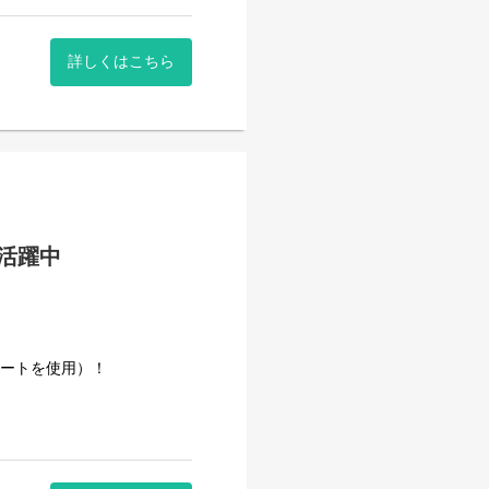
詳しくはこちら
。
性活躍中
のルールがあり、心にゆとり
きた安定企業です。
事量を維持しています。
カートを使用）！