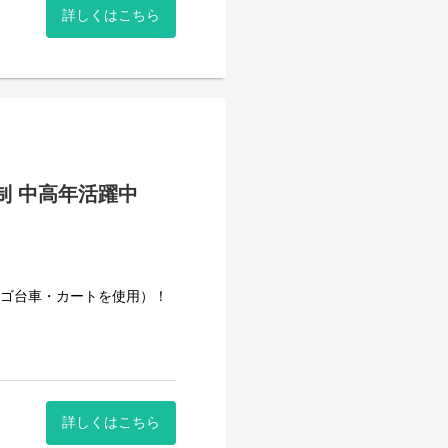
詳しくはこちら
。
日制 中高年活躍中
のルールがあり、心にゆとり
きた安定企業です。
事量を維持しています。
カゴ台車・カートを使用）！
詳しくはこちら