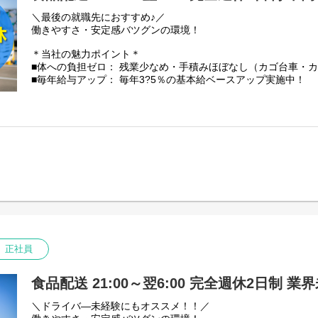
一番重たいものでも、玉ねぎやバナナなど20kg程度です◎
＼最後の就職先におすすめ♪／
【安定性・信頼の証】
働きやすさ・安定感バツグンの環境！
私たち芳誠流通は、創業40年以上にわたり青果物流通を支えて
景気に左右されにくい「食」に関わる仕事のため、安定した仕
＊当社の魅力ポイント＊
★国土交通省の「働きやすい職場認証」取得
■体への負担ゼロ： 残業少なめ・手積みほぼなし（カゴ台車・
★「東京23区を代表する企業100選」にも選出
■毎年給与アップ： 毎年3?5％の基本給ベースアップ実施中！
■残業少なめ！残業代は1分単位で100%全額支給
【資格取得支援（実質自己負担なし！）】
中型やフォークリフト免許の取得費用は会社が一旦立替え。
【仕事内容】
取得後に3年以上勤務で自己負担は実質ゼロに！
中型トラック(4tトラック)での野菜や果物の配送です。
普通免許からスタートした先輩も多数活躍中です。
※その他、荷物の積み降ろしや青果の仕分け作業あり。
積み降ろしには、カゴ台車やカートラックを使います。
【充実の昇給・手当】
■昇給： 毎年一律ベースアップあり
【配送範囲】
■時間外手当： 100%支給（1分単位）
埼玉の南西部・北部・利根地域ある物流倉庫・店舗への配送
■評価手当： 月1万3035円?5万2140円（能力に応じ5段階）
※1日の走行距離：150km～200km程度
その他手当：
【取り扱い商品】
・無事故報奨金
野菜や果物などの青果。
正社員
・勤続手当：1年ごとに毎月500円
一番重たいものでも、玉ねぎやバナナなど20kg程度です◎
・乗務手当：13500円／月
★件数少なめ： 1日平均2?4件と少なめで、焦らず運転できます
・評価手当（毎月）：毎月1万3035円～5万2140円(能力に応じ5
食品配送 21:00～翌6:00 完全週休2日制 業
★安全第一： 果物を傷つけないよう「走行速度50km/h以内」
・資格手当（資格登録者対象 毎月）：
を持てます。
運行管理者8000円、衛生管理者8000円、
＼ドライバ―未経験にもオススメ！！／
安全管理者5000円など