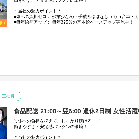
働きやすさ・安定感バツグンの環境！
【安定性・信頼の証】
私たち芳誠流通は、創業40年以上にわたり青果物流通を支えて
＊当社の魅力ポイント＊
景気に左右されにくい「食」に関わる仕事のため、安定した仕
■体への負担ゼロ： 残業少なめ・手積みほぼなし（カゴ台車・
★国土交通省の「働きやすい職場認証」取得
■毎年給与アップ： 毎年3?5％の基本給ベースアップ実施中！
★「東京23区を代表する企業100選」にも選出
■残業少なめ！残業代は1分単位で100%全額支給
【資格取得支援（実質自己負担なし！）】
【仕事内容】
中型やフォークリフト免許の取得費用は会社が一旦立替え。
中型トラック(4tトラック)での野菜や果物の配送です。
取得後に3年以上勤務で自己負担は実質ゼロに！
※その他、荷物の積み降ろしや青果の仕分け作業あり。
普通免許からスタートした先輩も多数活躍中です。
積み降ろしには、カゴ台車やカートラックを使います。
【充実の昇給・手当】
【配送範囲】
■昇給： 毎年一律ベースアップあり
埼玉の南西部・北部・利根地域ある物流倉庫・店舗への配送
■時間外手当： 100%支給（1分単位）
※1日の走行距離：150km～200km程度
■評価手当： 月1万3035円?5万2140円（能力に応じ5段階）
【取り扱い商品】
その他手当：
野菜や果物などの青果。
正社員
・無事故報奨金
一番重たいものでも、玉ねぎやバナナなど20kg程度です◎
・勤続手当：1年ごとに毎月500円
・乗務手当：13500円／月
★件数少なめ： 1日平均2?4件と少なめで、焦らず運転できます
食品配送 21:00～翌6:00 週休2日制 女性活
・資格手当（資格登録者対象 毎月）：
★安全第一： 果物を傷つけないよう「走行速度50km/h以内」
運行管理者8000円、衛生管理者8000円、
を持てます。
＼体への負担を抑えて、しっかり稼げる！／
安全管理者5000円など
働きやすさ・安定感バツグンの環境！
【安定性・信頼の証】
私たち芳誠流通は、創業40年以上にわたり青果物流通を支えて
＊当社の魅力ポイント＊