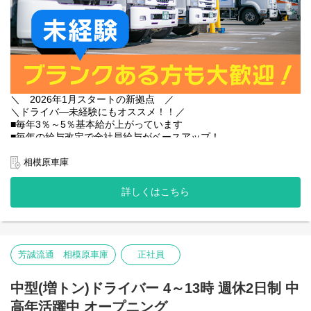
＼ 2026年1月スタートの新拠点 ／
＼ドライバ―未経験にもオススメ！！／
■毎年3％～5％基本給が上がっています
■毎年の給与改定で全社員給与がベースアップ！
■研修は先輩がマンツーマンで指導します
■中型免許の取得は会社が全額負担！
相模原車庫
■未経験でも月収37万円以上！
詳しくはこちら
★他にもまだまだあります！
◎週休2日制
◎未経験入社の女性ドライバーも活躍
◎30代・40代のドライバ―デビューも多数
◎退職金制度あり
芳誠流通 相模原車庫
正社員
◎映画や宿泊施設の割引あり
【仕事内容】
中型(増トン)ドライバー 4～13時 週休2日制 中
中型トラック(6tトラック)での野菜や果物の配送です。
高年活躍中 オープニング
※その他、荷物の積み降ろしや青果の仕分け作業あり。