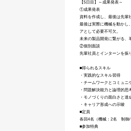
【5日目】～成果発表～
①成果発表
資料を作成し、最後は先輩
最後は実際に機械を動かし
アとして必要不可欠。
未来の製品開発に繋がる、
②個別面談
先輩社員とインターンを振
■得られるスキル
・実践的なスキル習得
・チームワークとコミュニ
・問題解決能力と論理的思
・モノづくりの面白さと達
・キャリア形成への示唆
■定員
各回4名（機械：2名 制御
■参加特典