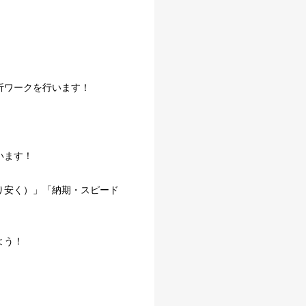
析ワークを行います！
います！
り安く）」「納期・スピード
よう！