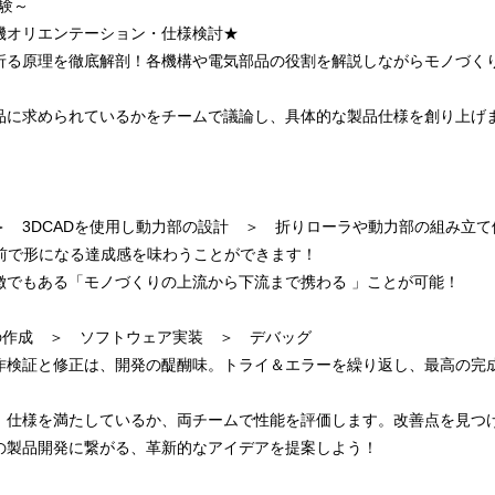
体験～
機オリエンテーション・仕様検討★
折る原理を徹底解剖！各機構や電気部品の役割を解説しながらモノづく
品に求められているかをチームで議論し、具体的な製品仕様を創り上げ
 3DCADを使用し動力部の設計 ＞ 折りローラや動力部の組み立て
の前で形になる達成感を味わうことができます！
徴でもある「モノづくりの上流から下流まで携わる 」ことが可能！
の作成 ＞ ソフトウェア実装 ＞ デバッグ
作検証と修正は、開発の醍醐味。トライ＆エラーを繰り返し、最高の完
、仕様を満たしているか、両チームで性能を評価します。改善点を見つ
の製品開発に繋がる、革新的なアイデアを提案しよう！