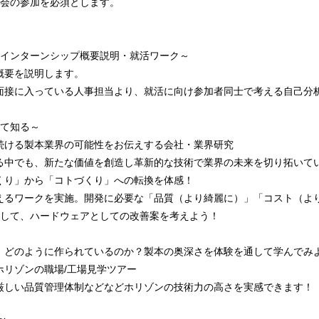
明会の参加を必須とします。
～インターンシップ概要説明・就活ワーク～
概要を説明します。
面接に入っている人事担当より、就活に向け参加者同士で考える自己分
いて知る～
続ける製本業界の可能性をお伝えする会社・業界研究
る中でも、新たな価値を創造し革新的な技術で業界の未来を切り拓いて
くり」から「コトづくり」への転換を体感！
えるワークを実施。開発に必要な「品質（より綺麗に）」「コスト（よ
識して、ハードウェアとしての改善案を考えよう！
、どのように作られているのか？製本の奥深さを体験を通して学んでみ
ホリゾンの職場/工場見学ツアー
厳しい品質管理体制などなどホリゾンの技術力の高さを実感できます！