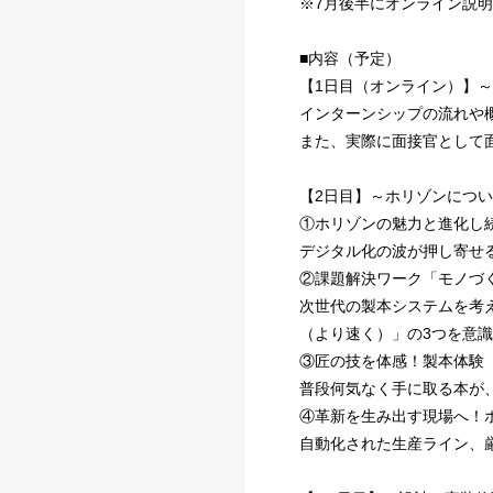
※7月後半にオンライン説
■内容（予定）
【1日目（オンライン）】
インターンシップの流れや
また、実際に面接官として
【2日目】～ホリゾンにつ
①ホリゾンの魅力と進化し
デジタル化の波が押し寄せ
②課題解決ワーク「モノづ
次世代の製本システムを考
（より速く）」の3つを意
③匠の技を体感！製本体験
普段何気なく手に取る本が
④革新を生み出す現場へ！
自動化された生産ライン、