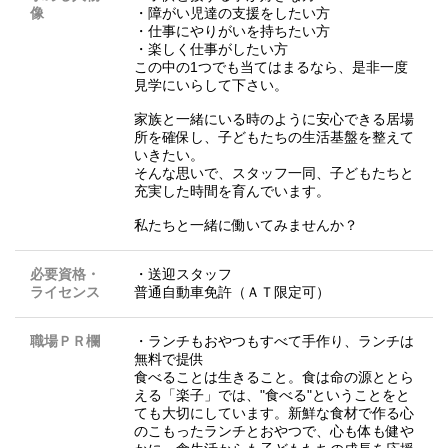
像
・障がい児達の支援をしたい方
・仕事にやりがいを持ちたい方
・楽しく仕事がしたい方
この中の1つでも当てはまるなら、是非一度
見学にいらして下さい。
家族と一緒にいる時のように安心できる居場
所を確保し、子どもたちの生活基盤を整えて
いきたい。
そんな思いで、スタッフ一同、子どもたちと
充実した時間を育んでいます。
私たちと一緒に働いてみませんか？
必要資格・
・送迎スタッフ
ライセンス
普通自動車免許（ＡＴ限定可）
職場ＰＲ欄
・ランチもおやつもすべて手作り、ランチは
無料で提供
食べることは生きること。食は命の源ととら
える「楽子」では、"食べる"ということをと
ても大切にしています。新鮮な食材で作る心
のこもったランチとおやつで、心も体も健や