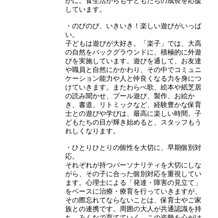
かに。食生活からも子どもたちの成長を応援
しています。
・のびのび、いきいき！楽しい遊びがいっぱ
い。
子どもは遊びが大好き。「楽子」では、大高
の自然をバックグラウンドに、積極的に外遊
びを実施しています。遊びを通して、お友達
や職員と自然にかかわり、その中でコミュニ
ケーション能力や人と仲良くなる力を身につ
けていきます。またわらべ歌、絵本や紙芝居
の読み聞かせ、プール遊び、製作、お絵か
き、書道、リトミックなど、経験豊かな保育
士との遊びや学びは、最高に楽しい時間。子
どもたちの目が輝き始めると、スタッフもう
れしくなります。
・ひとりひとりの個性を大切に、早期個別対
応。
それぞれが持つパーソナリティを大切にしな
がら、その子に合った個別対応を重視してい
ます。心理士による「発達・障害の見立て」
をベースに治療・療育を行っていきますが、
その際忘れてならないことは、保育士やご家
族との連携です。周囲の大人が共通認識を持
ち、みんなで育てていく。この姿勢を心がけ