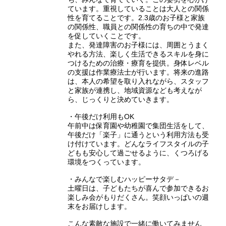
ています。重視していることは大人との関係
性を育てることです。2.3歳のお子様と家族
の関係性、職員との関係性の育ちの中で発達
を促していくことです。
また、発達障害のお子様には、周囲とうまく
やれる方法、楽しく生活できるスキルを身に
つけるための治療・療育を提供。身体レベル
の支援は作業療法士が行います。将来の進路
は、本人の希望を取り入れながら、スタッフ
と家族が連携し、地域資源なども考えなが
ら、じっくりと決めていきます。
・午後だけ利用もOK
午前中は保育園や幼稚園で集団生活をして、
午後だけ「楽子」に通うという利用方法も受
け付けています。どんなライフスタイルの子
どもも安心して過ごせるように、くつろげる
環境をつくっています。
・みんなで楽しむハッピーサタデ－
土曜日は、子どもたちが喜んで参加できるお
楽しみ会がもりだくさん。笑顔いっぱいの週
末をお届けします。
こんな素敵な施設で一緒に働いてみません