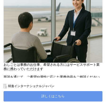
おしごとは事務のお仕事、希望される方にはサービスサポート業
務に携わっていただけます
面談を通じて、ご希望や適性に応じた業務内容をご相談ください
●主なしごと内容
韓進インターナショナルジャパン
・スタッフ管理に関するデータ入力
詳しくはこちら
・メール対応や書類整理などの庶務業務
・（希望者）お客様の列の整理やご案内