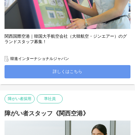
関西国際空港｜韓国大手航空会社（大韓航空・ジンエアー）のグ
ランドスタッフ募集！
航空機の搭乗手続きやゲート案内、到着業務まで、空港の最前線
でお客様をサポートするお仕事です。一人ひとりに寄り添った接
韓進インターナショナルジャパン
客を通じて、安全で快適な空の旅をプロデュースしませんか？
詳しくはこちら
障がい者採用
準社員
障がい者スタッフ《関西空港》