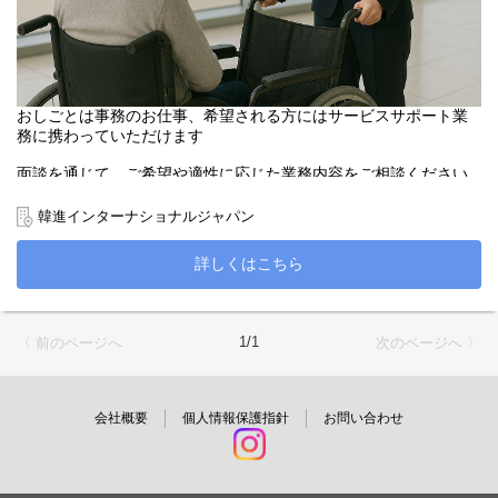
おしごとは事務のお仕事、希望される方にはサービスサポート業
務に携わっていただけます
面談を通じて、ご希望や適性に応じた業務内容をご相談ください
●主なしごと内容
韓進インターナショナルジャパン
・スタッフ管理に関するデータ入力
詳しくはこちら
・メール対応や書類整理などの庶務業務
・（希望者）お客様の列の整理やご案内
飛行機や韓国が好きな方、また事務や接客のご経験を活かしたい
1/1
〈 前のページへ
次のページへ 〉
方も大歓迎です！
会社概要
個人情報保護指針
お問い合わせ