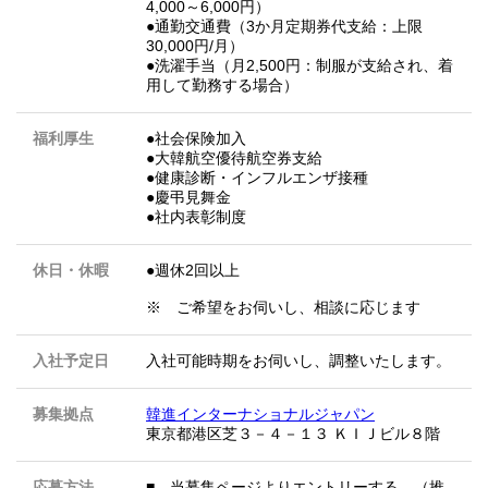
4,000～6,000円）
●通勤交通費（3か月定期券代支給：上限
30,000円/月）
●洗濯手当（月2,500円：制服が支給され、着
用して勤務する場合）
福利厚生
●社会保険加入
●大韓航空優待航空券支給
●健康診断・インフルエンザ接種
●慶弔見舞金
●社内表彰制度
休日・休暇
●週休2回以上
※ ご希望をお伺いし、相談に応じます
入社予定日
入社可能時期をお伺いし、調整いたします。
募集拠点
韓進インターナショナルジャパン
東京都港区芝３－４－１３ ＫＩＪビル８階
応募方法
■ 当募集ページよりエントリーする （推