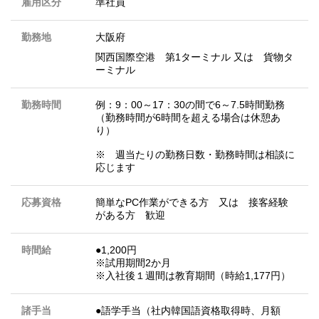
雇用区分
準社員
勤務地
大阪府
関西国際空港 第1ターミナル 又は 貨物タ
ーミナル
勤務時間
例：9：00～17：30の間で6～7.5時間勤務
（勤務時間が6時間を超える場合は休憩あ
り）
※ 週当たりの勤務日数・勤務時間は相談に
応じます
応募資格
簡単なPC作業ができる方 又は 接客経験
がある方 歓迎
時間給
●1,200円
※試用期間2か月
※入社後１週間は教育期間（時給1,177円）
諸手当
●語学手当（社内韓国語資格取得時、月額