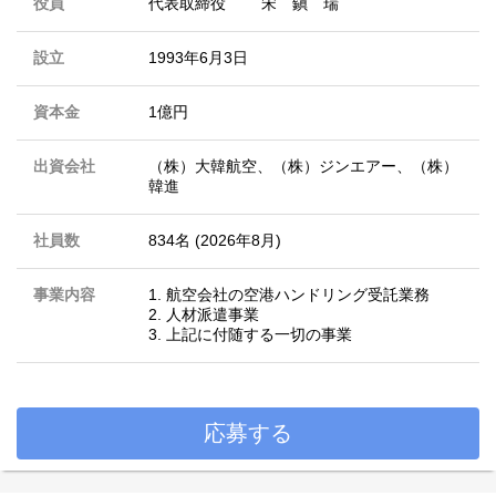
役員
代表取締役 宋 鎭 瑞
設立
1993年6月3日
資本金
1億円
出資会社
（株）大韓航空、（株）ジンエアー、（株）
韓進
社員数
834名 (2026年8月)
事業内容
1. 航空会社の空港ハンドリング受託業務
2. 人材派遣事業
3. 上記に付随する一切の事業
応募する