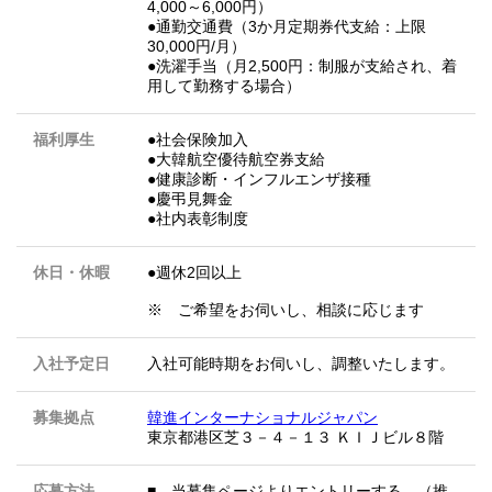
4,000～6,000円）
●通勤交通費（3か月定期券代支給：上限
30,000円/月）
●洗濯手当（月2,500円：制服が支給され、着
用して勤務する場合）
福利厚生
●社会保険加入
●大韓航空優待航空券支給
●健康診断・インフルエンザ接種
●慶弔見舞金
●社内表彰制度
休日・休暇
●週休2回以上
※ ご希望をお伺いし、相談に応じます
入社予定日
入社可能時期をお伺いし、調整いたします。
募集拠点
韓進インターナショナルジャパン
東京都港区芝３－４－１３ ＫＩＪビル８階
応募方法
■ 当募集ページよりエントリーする （推