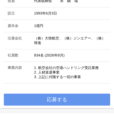
役員
代表取締役 宋 鎭 瑞
設立
1993年6月3日
資本金
1億円
出資会社
（株）大韓航空、（株）ジンエアー、（株）
韓進
社員数
834名 (2026年8月)
事業内容
1. 航空会社の空港ハンドリング受託業務
2. 人材派遣事業
3. 上記に付随する一切の事業
応募する