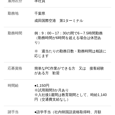
雇用区分
準社員
勤務地
千葉県
成田国際空港 第1ターミナル
勤務時間
例：9：00～17：30の間で6～7.5時間勤務
（勤務時間が6時間を超える場合は休憩あ
り）
※ 週当たりの勤務日数・勤務時間は相談に
応じます
応募資格
簡単なPC作業ができる方 又は 接客経験
がある方 歓迎
時間給
●1,150円
※試用期間3か月あり
※入社後1週間は教育期間として、時給1,140
円（交通費支給なし）
諸手当
●語学手当（社内韓国語資格取得時、月額