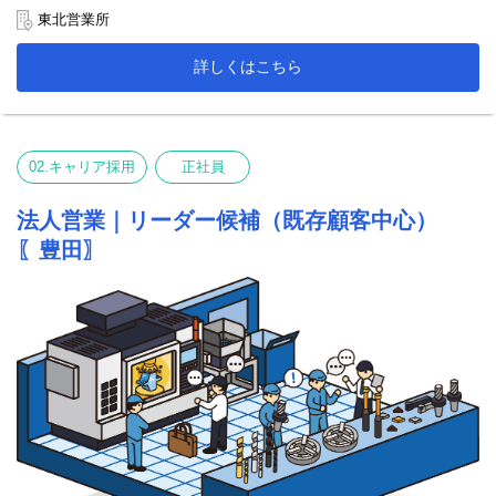
地域に根ざした営業活動を行っています。
東北営業所
今後もお客様との関係をさらに深めながら、
詳しくはこちら
新しい分野（介護ロボットなど）にも対応していくため、
営業体制の強化を図ることとなり、新たなメンバーを募集してい
ます。
02.キャリア採用
正社員
法人営業｜リーダー候補（既存顧客中心）
〖豊田〗