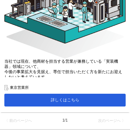
当社では現在、他商材を担当する営業が兼務している「実装機
器」領域について、
今後の事業拡大を見据え、専任で担当いただく方を新たにお迎え
したいと考えています。
本ポジションは、即戦力人材をスポット的に採用するのではな
東京営業所
く、
成長意欲のある方と一緒に、社内で時間をかけて育てていくこと
詳しくはこちら
を前提とした募集です。
実装関連商材に特化した営業体制を少しずつ整えながら、
営業一人ひとりが無理なく力を発揮できる形をつくり、
1/1
〈 前のページへ
次のページへ 〉
中長期的に安定した事業の成長につなげていきたいと考えていま
す。