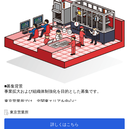
■募集背景
事業拡大および組織体制強化を目的とした募集です。
東京営業所では、北関東エリアを中心に、
建設機械・産業機械分野のお客様からの引き合いが増えており、
FA機器や自動化設備に関する提案ニーズが拡大しています。
東京営業所
今後もお客様一社一社に丁寧に向き合い、
詳しくはこちら
提案品質を高めていくため、営業体制の強化が必要と考え、