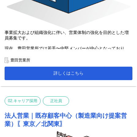
事業拡大および組織強化に伴い、営業体制の強化を目的とした増
員募集です。
現在、豊田営業所では若手〜中堅メンバーが中心となっており、
チーム全体の底上げが課題となっています。
豊田営業所
また、主要顧客との取引拡大に伴い、
既存顧客への対応力強化および営業品質の均一化が求められてい
詳しくはこちら
ます。
そのため今回、プレイヤーとして成果を出しながら、
メンバーの育成やチーム運営にも関わっていただける
リーダー（係長）クラスの人材を募集いたします。
02.キャリア採用
正社員
法人営業｜既存顧客中心（製造業向け提案営
業）〖東京／北関東〗