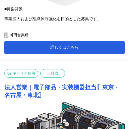
■募集背景
事業拡大および組織体制強化を目的とした募集です。
町田営業所では、製造業のお客様を中心に、FA機器・切削工具・
治具加工品など
町田営業所
の提案を行っています。
詳しくはこちら
近年は生産性向上や省人化、自動化に関するニーズが高まってお
り、
お客様から求められる提案の幅も広がっています。
今後もお客様一社一社に丁寧に向き合い、課題解決につながる提
02.キャリア採用
正社員
案を継続していくため、
営業体制の強化を目的として新たなメンバーを募集することにな
りました。
法人営業｜電子部品・実装機器担当〖東京・
既存顧客との信頼関係を大切にしながら、お客様のものづくりを
名古屋・東北〗
支える営
業として活躍いただける方をお待ちしています。