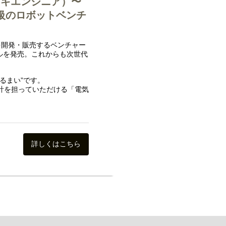
レキエンジニア）〜
大級のロボットベンチ
を開発・販売するベンチャー
デルを発売。これからも次世代
るまい”です。
設計を担っていただける「電気
にあわせて業務をアレンジし
ひとりひとりの裁量が大きい
開発に携わる者、自らが仲間
詳しくはこちら
環境で、世界唯一のロボット
募集します。
ムや海外展開に向けた開発にお
お願いさせていただければと