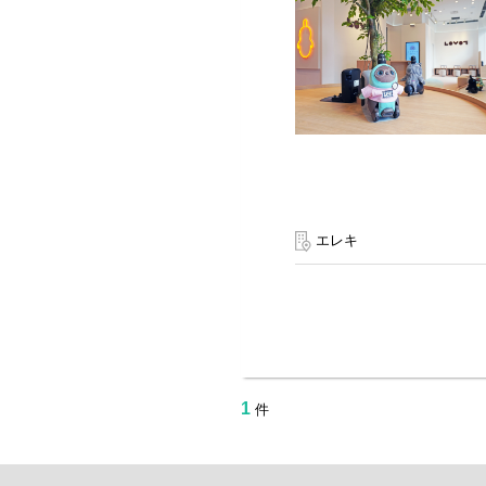
エレキ
1
件