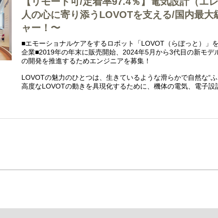
【リモート可/定着率97.4％】電気設計（エ
人の心に寄り添うLOVOTを支える/国内最
ャー！〜
■エモーショナルケアをするロボット「LOVOT（らぼっと）」
企業■2019年の年末に販売開始、2024年5月から3代目の新モ
の開発を推進するためエンジニアを募集！
LOVOTの魅力のひとつは、生きているような滑らかで自然な“ふ
高度なLOVOTの動きを具現化するために、機体の電気、電子
エンジニア」を募集しています。
本ポジションの業務範囲は多岐にわたりますが、ご経験と強み
てお願いさせていただきます。
私たちは完全フラット組織で開発を行っています。そのため、
とともに、横のつながりとチームワークを大切にしています。“
と連携して、スピード感をもって仕事に打ち込める！”、そんな
づくりに取り組んでいただけます。
【業務内容】LOVOTの開発における電気、電子設計全般
家族型ロボット「LOVOT（らぼっと）」のエレキエンジニアを
既にLOVOTは商品として発売されていますが、新しいアイテ
ける電気、電子設計をお任せさせていただきます。
業務範囲としては多岐に渡りますが、その方の特性に合わせて
思います。