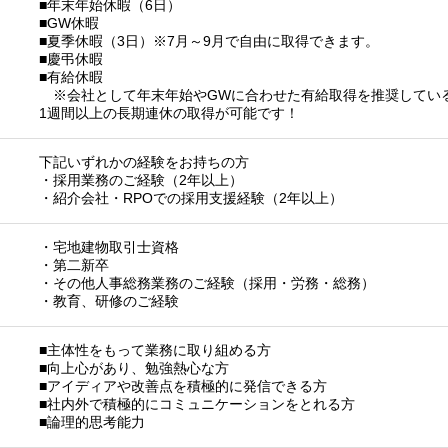
■年末年始休暇（6日）
■GW休暇
■夏季休暇（3日）※7月～9月で自由に取得できます。
■慶弔休暇
■有給休暇
※会社として年末年始やGWに合わせた有給取得を推奨してい
1週間以上の長期連休の取得が可能です！
下記いずれかの経験をお持ちの方
・採用業務のご経験（2年以上）
・紹介会社・RPOでの採用支援経験（2年以上）
・宅地建物取引士資格
・第二新卒
・その他人事総務業務のご経験（採用・労務・総務）
・教育、研修のご経験
■主体性をもって業務に取り組める方
■向上心があり、勉強熱心な方
■アイディアや改善点を積極的に発信できる方
■社内外で積極的にコミュニケーションをとれる方
■論理的思考能力