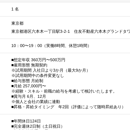
1 名
東京都
東京都港区六本木一丁目駅3-2-1 住友不動産六本木グランドタワ
10：00〜19：00（実働8時間、休憩1時間）
■想定年収 360万円〜500万円
■雇⽤形態 無期契約
※試⽤期間 ⼊社⽇より3か⽉（最⼤9か⽉）
※試⽤期間中の条件変更なし
■給与形態 ⽉給制
■⽉給 257,000円〜
※経験・スキル・前職の給与を考慮して検討いたします。
■賞与⽉ 6⽉、12⽉
※個⼈と会社の業績に連動
■昇格・昇給タイミング 年2回（評価によって随時昇給あり）
■年間休日124日
■完全週休2日制（土日祝日）