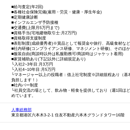
■給与査定(年2回)
■各種社会保険完備(雇用・労災・健康・厚生年金)
■定期健康診断
■インフルエンザ予防接種
■交通費(上限月5万円まで)
■資格手当(宅地建物取引士:月2万円)
■資格取得支援制度
■表彰制度(成績優秀者)※賞品として報奨金や旅行、高級食材な
■社内研修(コンプライアンス研修、マネジメント研修)、そのほ
■服装自由(商談時以外は私服勤務可/商談時はジャケット着用)
■家賃補助あり(下記以外に詳細規定あり)
└入社2~3年目:月3万円
└入社4~10年目:月5万円
└マネージャー以上の役職者：借上社宅制度※詳細規程あり（基
負担します！）
■社内バー制度
└社員交流の場として、飲み物・軽食を提供しており（週1回ほ
めています。
人事総務部
東京都港区六本木3-2-1 住友不動産六本木グランドタワー16階