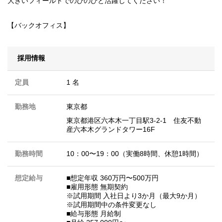
大きいフィールドでのびのびと活躍してください！
【バックオフィス】
採用情報
定員
1 名
勤務地
東京都
東京都港区六本木一丁目駅3-2-1 住友不動
産六本木グランドタワー16F
勤務時間
10：00〜19：00（実働8時間、休憩1時間）
想定給与
■想定年収 360万円〜500万円
■雇⽤形態 無期契約
※試⽤期間 ⼊社⽇より3か⽉（最⼤9か⽉）
※試⽤期間中の条件変更なし
■給与形態 ⽉給制