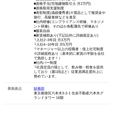
■資格手当(宅地建物取引士:月2万円)
■資格取得支援制度
■表彰制度(成績優秀者)※賞品として報奨金や
旅行、高級食材などを進呈
■社内研修(コンプライアンス研修、マネジメ
ント研修)、そのほか各配属先で研修あり
■服装自由
■家賃補助あり(下記以外に詳細規定あり)
└入社2~3年目:月3万円
└入社4~10年目:月5万円
└マネージャー以上の役職者：借上社宅制度
※詳細規程あり（基本的に家賃の半額を会社
で負担します！）
■社内バー制度
└社員交流の場として、飲み物・軽食を提供
しており（週1回ほど）従業員満足度向上に
努めています。
募集拠点
財務部
東京都港区六本木3-2-1 住友不動産六本木グ
ランドタワー 16階