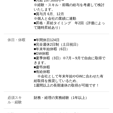
■⽉給 257,000円〜
※経験・スキル・前職の給与を考慮して検討
いたします。
■賞与⽉ 6⽉、12⽉
※個⼈と会社の業績に連動
■昇格・昇給タイミング 年2回（評価によっ
て随時昇給あり）
休日・休暇
■年間休日124日
■完全週休2日制（土日祝日）
■年末年始休暇（6日）
■GW休暇
■夏季休暇（3日）※7月～9月で自由に取得で
きます。
■慶弔休暇
■有給休暇
※会社として年末年始やGWに合わせた有
給取得を推奨しているため、
1週間以上の長期連休の取得が可能です！
必須スキ
財務・経理の実務経験（1年以上）
ル・経験