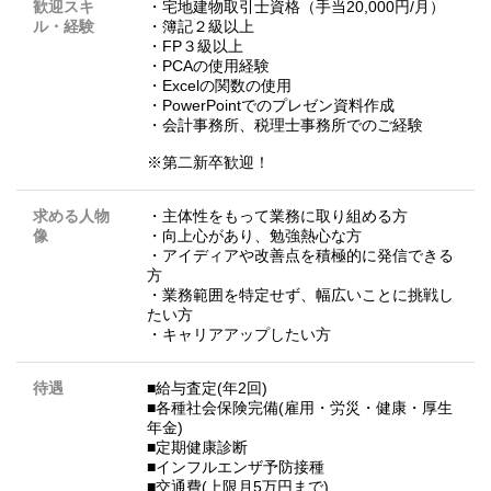
歓迎スキ
・宅地建物取引士資格（手当20,000円/月）
ル・経験
・簿記２級以上
・FP３級以上
・PCAの使用経験
・Excelの関数の使用
・PowerPointでのプレゼン資料作成
・会計事務所、税理士事務所でのご経験
※第二新卒歓迎！
求める人物
・主体性をもって業務に取り組める方
像
・向上心があり、勉強熱心な方
・アイディアや改善点を積極的に発信できる
方
・業務範囲を特定せず、幅広いことに挑戦し
たい方
・キャリアアップしたい方
待遇
■給与査定(年2回)
■各種社会保険完備(雇用・労災・健康・厚生
年金)
■定期健康診断
■インフルエンザ予防接種
■交通費(上限月5万円まで)