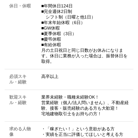
休日・休暇
■年間休日124日
■完全週休2日制
シフト制（日曜と他1日）
■年末年始休暇（6日）
■GW休暇
■夏季休暇（3日）
■慶弔休暇
■有給休暇
月の土日祝日と同じ日数がお休みになりま
す。休日に業務が入った場合は、振替休日を
取得。
必須スキ
高卒以上
ル・経験
歓迎スキ
業界未経験・職種未経験OK！
ル・経験
営業経験（個人/法人問いません）、不動産経
験、接客・販売経験のある方も大歓迎！
宅地建物取引士をお持ちの方！
求める人物
・「稼ぎたい！」という意欲がある方
像
・実績を正当に評価してほしいと考える方