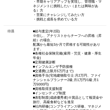
・早期キャリアアップを実現し、管理職・マ
ネジメントに挑戦したい（または興味があ
る）方
・営業にチャレンジしてみたい方
・挑戦と成長を求めている方
待遇
■給与査定(年2回)
※但し、アナリストからチーフへの昇格（昇
給）の場合、
配属から最短3か月で昇格する可能性があり
ます。
■各種社会保険完備(雇用・労災・健康・厚生
年金)
■定期健康診断
■インフルエンザ予防接種
■交通費(上限月5万円まで)
■資格手当(宅地建物取引士:月2万円、ファイ
ナンシャルプランナー2級:月1万円/1級:月1
万5000円)
■資格取得支援制度
■インセンティブ制度
■表彰制度(成績優秀者)※賞品として報奨金や
旅行、高級食材などを進呈
■社内研修(コンプライアンス研修、マネジメ