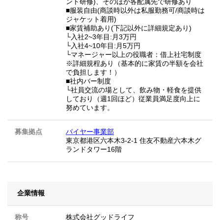
ント研修)、そのほか各配属先で研修あり
■服装自由(商談時以外は私服勤務可/商談時は
ジャケット着用)
■家賃補助あり(下記以外に詳細規定あり)
└入社2~3年目:月3万円
└入社4~10年目:月5万円
└マネージャー以上の役職者：借上社宅制度
※詳細規程あり（基本的に家賃の半額を会社
で負担します！）
■社内バー制度
└社員交流の場として、飲み物・軽食を提供
しており（週1回ほど）従業員満足度向上に
努めています。
募集拠点
バイヤー事業部
東京都港区六本木3-2-1 住友不動産六本木グ
ランドタワー16階
企業情報
称号
株式会社グッドライフ