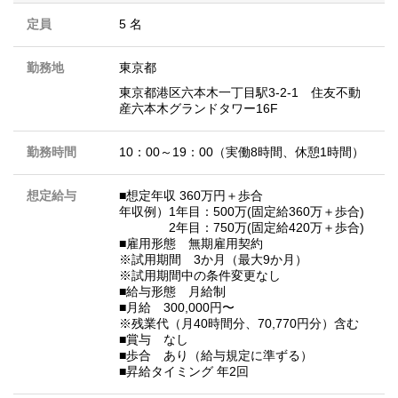
定員
5 名
勤務地
東京都
東京都港区六本木一丁目駅3-2-1 住友不動
産六本木グランドタワー16F
勤務時間
10：00～19：00（実働8時間、休憩1時間）
想定給与
■想定年収 360万円＋歩合
年収例）1年目：500万(固定給360万＋歩合)
2年目：750万(固定給420万＋歩合)
■雇⽤形態 無期雇用契約
※試⽤期間 3か⽉（最⼤9か⽉）
※試⽤期間中の条件変更なし
■給与形態 ⽉給制
■⽉給 300,000円〜
※残業代（月40時間分、70,770円分）含む
■賞与 なし
■歩合 あり（給与規定に準ずる）
■昇給タイミング 年2回