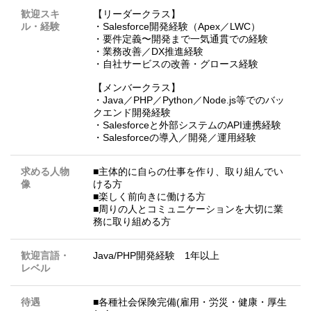
歓迎スキ
【リーダークラス】
ル・経験
・Salesforce開発経験（Apex／LWC）
・要件定義〜開発まで一気通貫での経験
・業務改善／DX推進経験
・自社サービスの改善・グロース経験
【メンバークラス】
・Java／PHP／Python／Node.js等でのバッ
クエンド開発経験
・Salesforceと外部システムのAPI連携経験
・Salesforceの導入／開発／運用経験
求める人物
■主体的に自らの仕事を作り、取り組んでい
像
ける方
■楽しく前向きに働ける方
■周りの人とコミュニケーションを大切に業
務に取り組める方
歓迎言語・
Java/PHP開発経験 1年以上
レベル
待遇
■各種社会保険完備(雇用・労災・健康・厚生