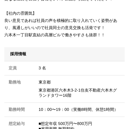
【社内の雰囲気】
良い意見であれば社員の声を積極的に取り入れていく姿勢があ
り、風通しがいいので社員同士の意見交換も活発です！
六本木一丁目駅直結の高層ビルで働きやすさも抜群！！
採用情報
定員
3 名
勤務地
東京都
東京都港区六本木3-2-1住友不動産六本木グ
ランドタワー16階
勤務時間
10：00〜19：00（実働8時間、休憩1時間）
想定給与
■想定年収 500万円〜800万円
■雇⽤形態 無期契約