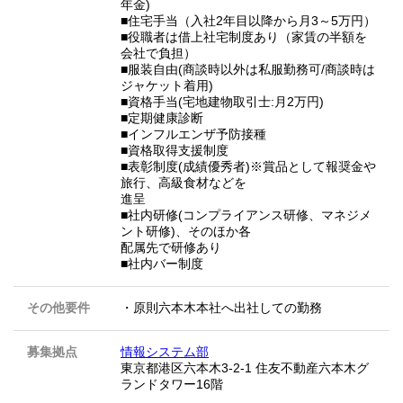
年金)
■住宅手当（入社2年目以降から月3～5万円）
■役職者は借上社宅制度あり（家賃の半額を
会社で負担）
■服装自由(商談時以外は私服勤務可/商談時は
ジャケット着用)
■資格手当(宅地建物取引士:月2万円)
■定期健康診断
■インフルエンザ予防接種
■資格取得支援制度
■表彰制度(成績優秀者)※賞品として報奨金や
旅行、高級食材などを
進呈
■社内研修(コンプライアンス研修、マネジメ
ント研修)、そのほか各
配属先で研修あり
■社内バー制度
その他要件
・原則六本木本社へ出社しての勤務
募集拠点
情報システム部
東京都港区六本木3-2-1 住友不動産六本木グ
ランドタワー16階