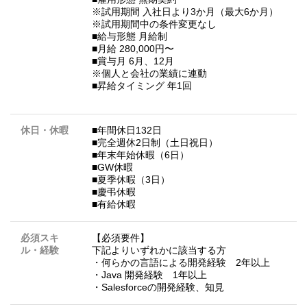
※試⽤期間 ⼊社⽇より3か⽉（最⼤6か⽉）
※試⽤期間中の条件変更なし
■給与形態 ⽉給制
■⽉給 280,000円〜
■賞与⽉ 6⽉、12⽉
※個⼈と会社の業績に連動
■昇給タイミング 年1回
休日・休暇
■年間休日132日
■完全週休2日制（土日祝日）
■年末年始休暇（6日）
■GW休暇
■夏季休暇（3日）
■慶弔休暇
■有給休暇
必須スキ
【必須要件】
ル・経験
下記よりいずれかに該当する方
・何らかの言語による開発経験 2年以上
・Java 開発経験 1年以上
・Salesforceの開発経験、知見