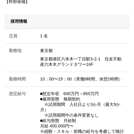
【幹部候補】
採用情報
定員
1 名
勤務地
東京都
東京都港区六本木一丁目駅3-2-1 住友不動
産六本木グランドタワー16F
勤務時間
10：00〜19：00（実働8時間、休憩1時間）
想定給与
■想定年収 600万円～850万円
■雇用形態 無期契約
※試用期間 入社日より3か月（最大9か
月）
※試用期間中の条件変更なし
■給与形態 月給制
⽉給 400,000円〜
※経験・スキル・前職の給与を考慮して検討