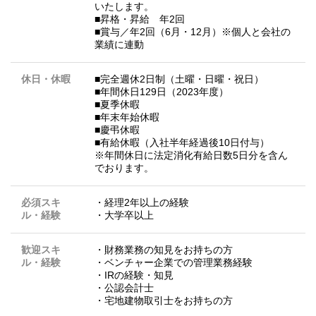
いたします。
■昇格・昇給 年2回
■賞与／年2回（6月・12月）※個⼈と会社の
業績に連動
休日・休暇
■完全週休2日制（土曜・日曜・祝日）
■年間休日129日（2023年度）
■夏季休暇
■年末年始休暇
■慶弔休暇
■有給休暇（入社半年経過後10日付与）
※年間休日に法定消化有給日数5日分を含ん
でおります。
必須スキ
・経理2年以上の経験
ル・経験
・大学卒以上
歓迎スキ
・財務業務の知見をお持ちの方
ル・経験
・ベンチャー企業での管理業務経験
・IRの経験・知見
・公認会計士
・宅地建物取引士をお持ちの方