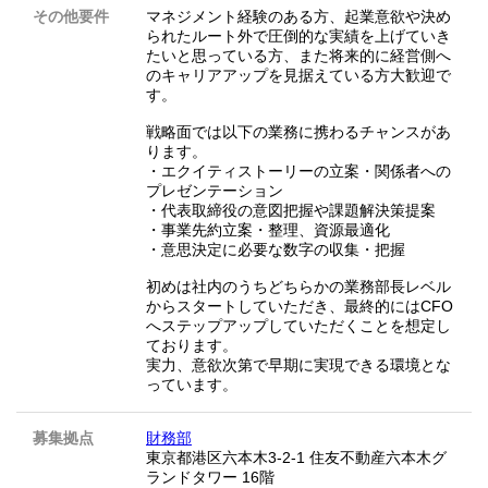
その他要件
マネジメント経験のある方、起業意欲や決め
られたルート外で圧倒的な実績を上げていき
たいと思っている方、また将来的に経営側へ
のキャリアアップを見据えている方大歓迎で
す。
戦略面では以下の業務に携わるチャンスがあ
ります。
・エクイティストーリーの立案・関係者への
プレゼンテーション
・代表取締役の意図把握や課題解決策提案
・事業先約立案・整理、資源最適化
・意思決定に必要な数字の収集・把握
初めは社内のうちどちらかの業務部長レベル
からスタートしていただき、最終的にはCFO
へステップアップしていただくことを想定し
ております。
実力、意欲次第で早期に実現できる環境とな
っています。
募集拠点
財務部
東京都港区六本木3-2-1 住友不動産六本木グ
ランドタワー 16階