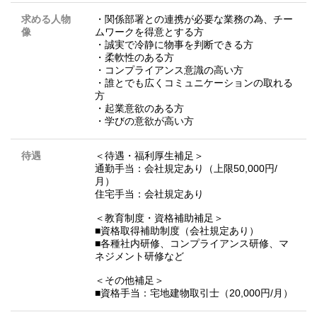
求める人物
・関係部署との連携が必要な業務の為、チー
像
ムワークを得意とする方
・誠実で冷静に物事を判断できる方
・柔軟性のある方
・コンプライアンス意識の高い方
・誰とでも広くコミュニケーションの取れる
方
・起業意欲のある方
・学びの意欲が高い方
待遇
＜待遇・福利厚⽣補⾜＞
通勤⼿当：会社規定あり（上限50,000円/
⽉）
住宅手当：会社規定あり
＜教育制度・資格補助補⾜＞
■資格取得補助制度（会社規定あり）
■各種社内研修、コンプライアンス研修、マ
ネジメント研修など
＜その他補⾜＞
■資格⼿当：宅地建物取引⼠（20,000円/⽉）