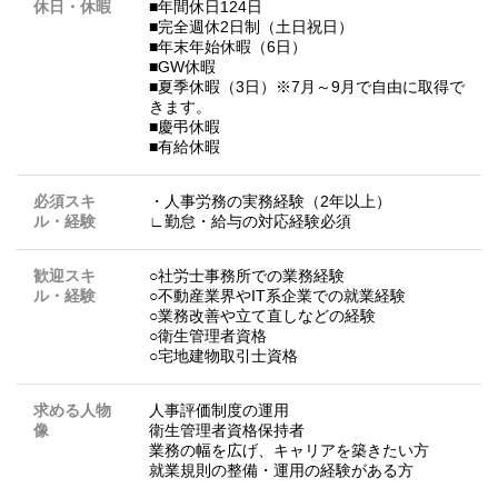
休日・休暇
■年間休日124日
■完全週休2日制（土日祝日）
■年末年始休暇（6日）
■GW休暇
■夏季休暇（3日）※7月～9月で自由に取得で
きます。
■慶弔休暇
■有給休暇
必須スキ
・人事労務の実務経験（2年以上）
ル・経験
∟勤怠・給与の対応経験必須
歓迎スキ
○社労士事務所での業務経験
ル・経験
○不動産業界やIT系企業での就業経験
○業務改善や立て直しなどの経験
○衛生管理者資格
○宅地建物取引士資格
求める人物
人事評価制度の運用
像
衛生管理者資格保持者
業務の幅を広げ、キャリアを築きたい方
就業規則の整備・運用の経験がある方