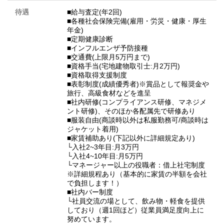
待遇
■給与査定(年2回)
■各種社会保険完備(雇用・労災・健康・厚生
年金)
■定期健康診断
■インフルエンザ予防接種
■交通費(上限月5万円まで)
■資格手当(宅地建物取引士:月2万円)
■資格取得支援制度
■表彰制度(成績優秀者)※賞品として報奨金や
旅行、高級食材などを進呈
■社内研修(コンプライアンス研修、マネジメ
ント研修)、そのほか各配属先で研修あり
■服装自由(商談時以外は私服勤務可/商談時は
ジャケット着用)
■家賃補助あり(下記以外に詳細規定あり)
└入社2~3年目:月3万円
└入社4~10年目:月5万円
└マネージャー以上の役職者：借上社宅制度
※詳細規程あり（基本的に家賃の半額を会社
で負担します！）
■社内バー制度
└社員交流の場として、飲み物・軽食を提供
しており（週1回ほど）従業員満足度向上に
努めています。