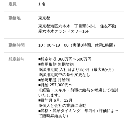
定員
1 名
勤務地
東京都
東京都港区六本木一丁目駅3-2-1 住友不動
産六本木グランドタワー16F
勤務時間
10：00〜19：00（実働8時間、休憩1時間）
想定給与
■想定年収 360万円〜500万円
■雇⽤形態 無期契約
※試⽤期間 ⼊社⽇より3か⽉（最⼤9か⽉）
※試⽤期間中の条件変更なし
■給与形態 ⽉給制
■⽉給 257,000円〜
※経験・スキル・前職の給与を考慮して検討
いたします。
■賞与⽉ 6⽉、12⽉
※個⼈と会社の業績に連動
■昇格・昇給タイミング 年2回（評価によっ
て随時昇給あり）