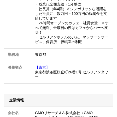
・残業代全額支給（1分単位）
・社長賞（年4回）※シンボリックな活躍を
した社員に、数万円～100万円の報奨金を支
給しています
・24時間オープンのカフェ・社員食堂 ※す
べて無料、金曜日の夜はカフェからバーへ変
身！
・セルリアンホテルのジム、マッサージサー
ビス、保育所、仮眠室の利用
勤務地
東京都
募集拠点
【東京】
東京都渋谷区桜丘町26番1号 セルリアンタワ
ー
企業情報
会社名
GMOリサーチ＆AI株式会社（GMO