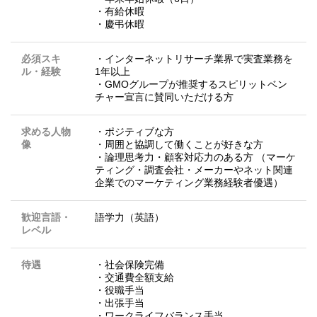
・有給休暇
・慶弔休暇
必須スキ
・インターネットリサーチ業界で実査業務を
ル・経験
1年以上
・GMOグループが推奨するスピリットベン
チャー宣言に賛同いただける方
求める人物
・ポジティブな方
像
・周囲と協調して働くことが好きな方
・論理思考力・顧客対応力のある方 （マーケ
ティング・調査会社・メーカーやネット関連
企業でのマーケティング業務経験者優遇）
歓迎言語・
語学力（英語）
レベル
待遇
・社会保険完備
・交通費全額支給
・役職手当
・出張手当
・ワークライフバランス手当