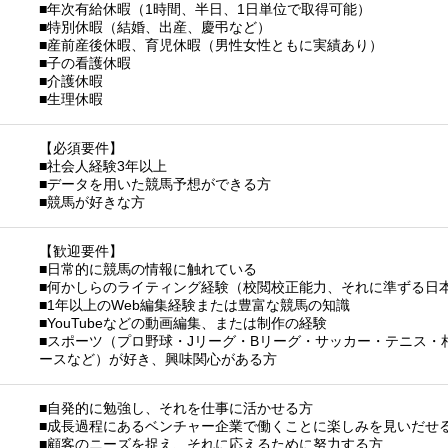
■年次有給休暇（1時間、半日、1日単位で取得可能）
■特別休暇（結婚、出産、慶弔など）
■産前産後休暇、育児休暇（男性女性ともに実績あり）
■子の看護休暇
■介護休暇
■生理休暇
【必須要件】
■社会人経験3年以上
■データを用いた競馬予想ができる方
■競馬が好きな方
【歓迎要件】
■日常的に競馬の情報に触れている
■何かしらのライティング経験（校閲校正能力、それに準ずる日
■1年以上のWeb編集経験または豊富な競馬の知識
■YouTubeなどの動画編集、または制作の経験
■スポーツ（プロ野球・Jリーグ・Bリーグ・サッカー・テニス・
ースなど）が好き、興味関心がある方
■自発的に勉強し、それを仕事に活かせる方
■成長過程にあるベンチャー企業で働くことに楽しみを見いだせ
■顧客のニーズを捉え、それに応えるために努力する方