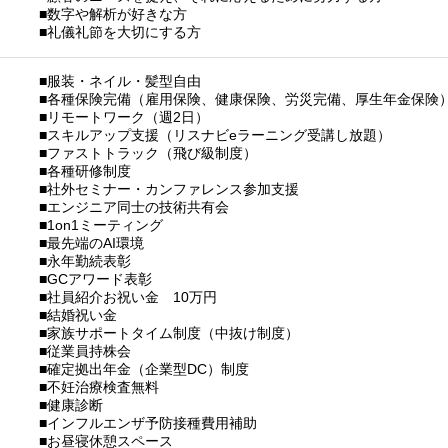
■数字や解析が好きな方
■礼儀礼節を大切にする方
■服装・ネイル・髪型自由
■各種保険完備（雇用保険、健康保険、労災完備、厚生年金保険
■リモートワーク（週2日）
■スキルアップ支援（リスナビeラーニング受講し放題）
■ファストトラック（飛び級制度）
■各種研修制度
■社外セミナー・カンファレンス参加支援
■エンジニア同士の技術共有会
■1on1ミーティング
■最先端のAI環境
■永年勤続表彰
■GCアワード表彰
■社員紹介お祝い金 10万円
■結婚祝い金
■家族サポートタイム制度（中抜け制度）
■従業員持株会
■確定拠出年金（企業型DC）制度
■不妊治療検査無料
■健康診断
■インフルエンザ予防接種費用補助
■お昼寝休憩スペース