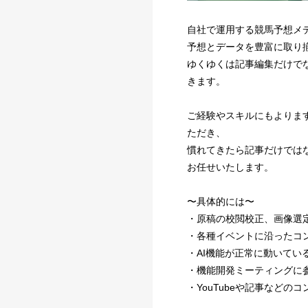
自社で運用する競馬予想メディ
予想とデータを豊富に取り揃
ゆくゆくは記事編集だけで
きます。
ご経験やスキルにもよりま
ただき、
慣れてきたら記事だけではなく
お任せいたします。
〜具体的には〜
・原稿の校閲校正、画像選
・各種イベントに沿ったコ
・AI機能が正常に動いてい
・機能開発ミーティングに
・YouTubeや記事など