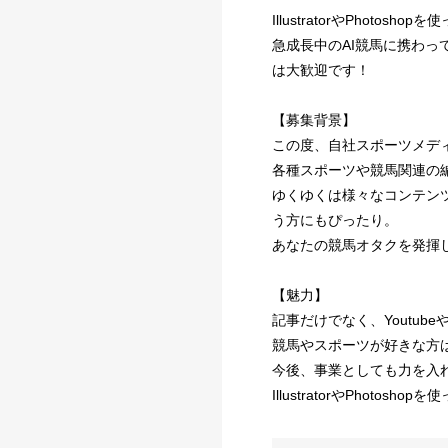
IllustratorやPho
急成長中のAI競馬に携わ
は大歓迎です！
【募集背景】
この度、自社スポーツメディア
各種スポーツや競馬関連の
ゆくゆくは様々なコンテン
う方にもぴったり。
あなたの競馬オタクを発揮
【魅力】
記事だけでなく、Youtu
競馬やスポーツが好きな方
今後、事業としても力を入
IllustratorやPho