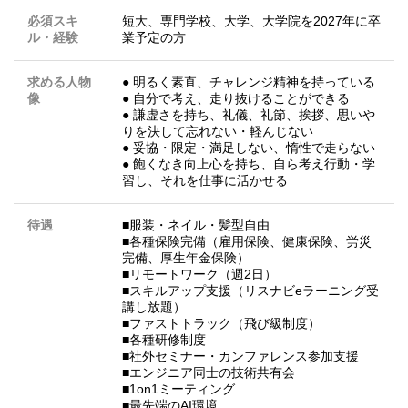
必須スキ
短大、専門学校、大学、大学院を2027年に卒
ル・経験
業予定の方
求める人物
● 明るく素直、チャレンジ精神を持っている
像
● ⾃分で考え、⾛り抜けることができる
● 謙虚さを持ち、礼儀、礼節、挨拶、思いや
りを決して忘れない・軽んじない
● 妥協・限定・満⾜しない、惰性で⾛らない
● 飽くなき向上⼼を持ち、⾃ら考え⾏動・学
習し、それを仕事に活かせる
待遇
■服装・ネイル・髪型自由
■各種保険完備（雇用保険、健康保険、労災
完備、厚生年金保険）
■リモートワーク（週2日）
■スキルアップ支援（リスナビeラーニング受
講し放題）
■ファストトラック（飛び級制度）
■各種研修制度
■社外セミナー・カンファレンス参加支援
■エンジニア同士の技術共有会
■1on1ミーティング
■最先端のAI環境