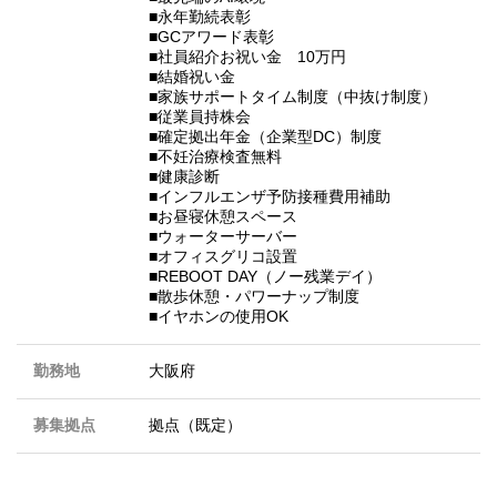
■永年勤続表彰
■GCアワード表彰
■社員紹介お祝い金 10万円
■結婚祝い金
■家族サポートタイム制度（中抜け制度）
■従業員持株会
■確定拠出年金（企業型DC）制度
■不妊治療検査無料
■健康診断
■インフルエンザ予防接種費用補助
■お昼寝休憩スペース
■ウォーターサーバー
■オフィスグリコ設置
■REBOOT DAY（ノー残業デイ）
■散歩休憩・パワーナップ制度
■イヤホンの使用OK
勤務地
大阪府
募集拠点
拠点（既定）