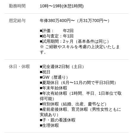
勤務時間
10時〜19時(休憩1時間)
想定給与
年俸380万400円〜（月31万700円〜）
■評価： 年2回
■給与査定：年1回
■試用期間：2ヶ月（基本条件は同じ）
※ ご経験やスキルを考慮の上決定いたしま
す。
休日・休暇
■完全週休2日制（土日）
■祝日
■GW（暦通り）
■夏期休日（6月〜11月の間で平日3日間）
■年末年始休暇
■年次有給休暇（1時間、半日、1日単位で取
得可能）
■特別休暇（結婚、出産、慶弔など）
■産前産後休暇、育児休暇（男性女性ともに
実績あり）
■子・親の看護休暇
■生理休暇