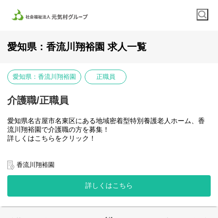
愛知県：香流川翔裕園 求人一覧
愛知県：香流川翔裕園
正職員
介護職/正職員
愛知県名古屋市名東区にある地域密着型特別養護老人ホーム、香
流川翔裕園で介護職の方を募集！
詳しくはこちらをクリック！
【仕事内容について】
利用者さまの日常生活をサポートする介護業務全般をお任せしま
香流川翔裕園
す。
・食事・入浴・排泄等の身体介助
詳しくはこちら
・居室清掃・洗濯・買い物代行などの生活援助
・見守り・声かけ・アクティビティ企画、実施
・介護記録の作成・申し送り
・ご家族や他職種との連携、外出・通院の付き添いなど