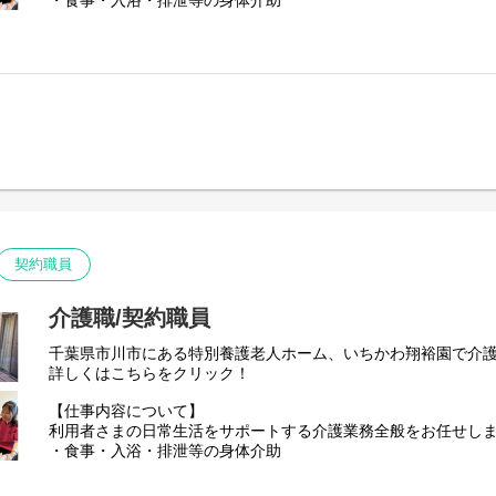
・食事・入浴・排泄等の身体介助
・見守り・声かけ
・申し送り
ご応募を心よりお待ちしております。
契約職員
介護職/契約職員
千葉県市川市にある特別養護老人ホーム、いちかわ翔裕園で介
詳しくはこちらをクリック！
【仕事内容について】
利用者さまの日常生活をサポートする介護業務全般をお任せし
・食事・入浴・排泄等の身体介助
・居室清掃・洗濯・買い物代行などの生活援助
・見守り・声かけ・アクティビティ企画、実施