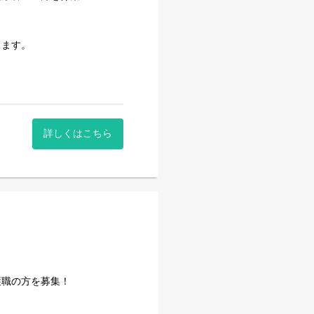
します。
調整
参画
ト、誕生日食など）
詳しくはこちら
護職の方を募集！