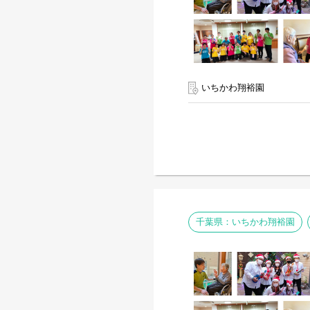
いちかわ翔裕園
千葉県：いちかわ翔裕園