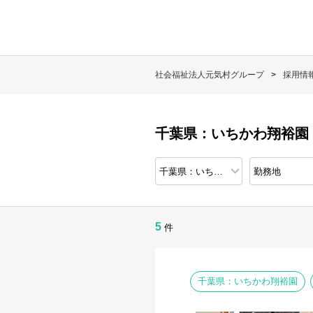
社会福祉法人元気村グループ
採用情
千葉県：いちかわ翔裕園
5
件
千葉県：いちかわ翔裕園