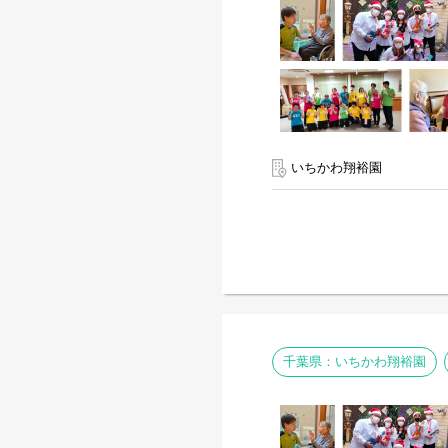
いちかわ翔裕園
千葉県：いちかわ翔裕園