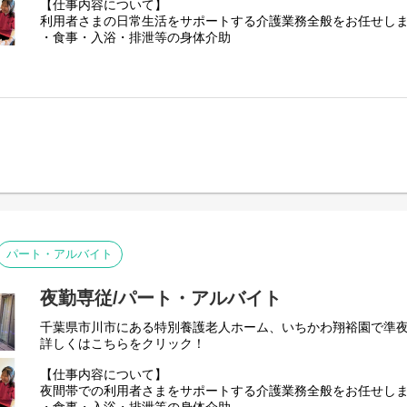
【仕事内容について】
利用者さまの日常生活をサポートする介護業務全般をお任せし
・食事・入浴・排泄等の身体介助
・居室清掃・洗濯・買い物代行などの生活援助
・見守り・声かけ・アクティビティ企画、実施
・介護記録の作成・申し送り
・ご家族や他職種との連携、外出・通院の付き添いなど
ご応募を心よりお待ちしております。
パート・アルバイト
夜勤専従/パート・アルバイト
千葉県市川市にある特別養護老人ホーム、いちかわ翔裕園で準
詳しくはこちらをクリック！
【仕事内容について】
夜間帯での利用者さまをサポートする介護業務全般をお任せし