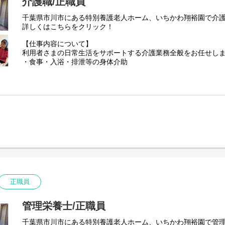
介護職/正職員
千葉県市川市にある特別養護老人ホーム、いちかわ翔裕園で介
詳しくはこちらをクリック！
【仕事内容について】
利用者さまの日常生活をサポートする介護業務全般をお任せし
・食事・入浴・排泄等の身体介助
・居室清掃・洗濯・買い物代行などの生活援助
・見守り・声かけ・アクティビティ企画、実施
・介護記録の作成・申し送り
・ご家族や他職種との連携、外出・通院の付き添いなど
ご応募を心よりお待ちしております。
正職員
管理栄養士/正職員
千葉県市川市にある特別養護老人ホーム、いちかわ翔裕園で管