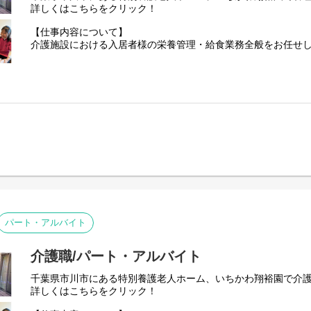
詳しくはこちらをクリック！
【仕事内容について】
介護施設における入居者様の栄養管理・給食業務全般をお任せ
・入居者さまの健康状態に応じた栄養ケア計画の作成、管理
・食事摂取状況や体重のモニタリング、栄養状態の評価
・行事食、特別食（療養食・嚥下食等）の献立作成、食形態の
・調理スタッフとの連携、調理指導、衛生管理
・医師、看護職、介護職との情報共有や多職種チームケアへの
・行事食や食を通じたアクティビティの企画（例：季節イベン
ご応募を心よりお待ちしております。
パート・アルバイト
介護職/パート・アルバイト
千葉県市川市にある特別養護老人ホーム、いちかわ翔裕園で介
詳しくはこちらをクリック！