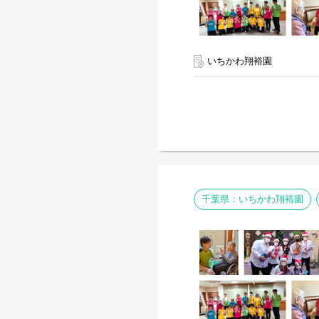
いちかわ翔裕園
千葉県：いちかわ翔裕園