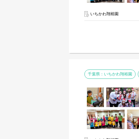
いちかわ翔裕園
千葉県：いちかわ翔裕園