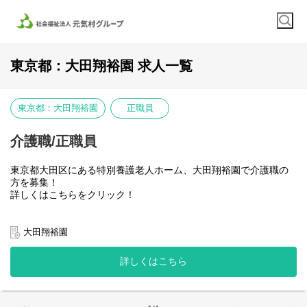
東京都：大田翔裕園 求人一覧
東京都：大田翔裕園
正職員
介護職/正職員
東京都大田区にある特別養護老人ホーム、大田翔裕園で介護職の
方を募集！
詳しくはこちらをクリック！
【仕事内容について】
利用者さまの日常生活をサポートする介護業務全般をお任せしま
大田翔裕園
す。
・食事・入浴・排泄等の身体介助
詳しくはこちら
・居室清掃・洗濯・買い物代行などの生活援助
・見守り・声かけ・アクティビティ企画、実施
・介護記録の作成・申し送り
・ご家族や他職種との連携、外出・通院の付き添いなど