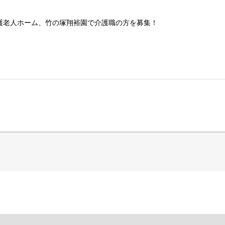
護老人ホーム、竹の塚翔裕園で介護職の方を募集！
！
ポートする介護業務全般をお任せします。
体介助
代行などの生活援助
ィビティ企画、実施
り
、外出・通院の付き添いなど
おります。