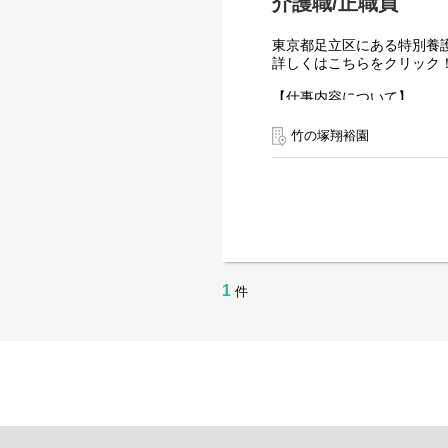
介護職/正職員
東京都足立区にある特別養
詳しくはこちらをクリック
【仕事内容について】
利用者さまの日常生活をサ
・食事・入浴・排泄等の身
竹の塚翔裕園
・居室清掃・洗濯・買い物
・見守り・声かけ・アクテ
・介護記録の作成・申し送
・ご家族や他職種との連携
ご応募を心よりお待ちして
1
件