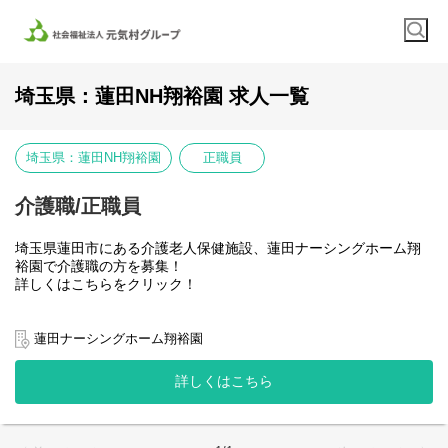
埼玉県：蓮田NH翔裕園 求人一覧
埼玉県：蓮田NH翔裕園
正職員
介護職/正職員
埼玉県蓮田市にある介護老人保健施設、蓮田ナーシングホーム翔
裕園で介護職の方を募集！
詳しくはこちらをクリック！
【仕事内容について】
利用者さまの日常生活をサポートする介護業務全般をお任せしま
蓮田ナーシングホーム翔裕園
す。
・食事・入浴・排泄等の身体介助
詳しくはこちら
・居室清掃・洗濯・買い物代行などの生活援助
・見守り・声かけ・アクティビティ企画、実施
・介護記録の作成・申し送り
・ご家族や他職種との連携、外出・通院の付き添いなど