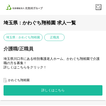
埼玉県：かわぐち翔裕園 求人一覧
埼玉県：かわぐち翔裕園
正職員
介護職/正職員
埼玉県川口市にある特別養護老人ホーム、かわぐち翔裕園で介護
職の方を募集！
詳しくはこちらをクリック！
【仕事内容について】
利用者さまの日常生活をサポートする介護業務全般をお任せしま
かわぐち翔裕園
す。
・食事・入浴・排泄等の身体介助
詳しくはこちら
・居室清掃・洗濯・買い物代行などの生活援助
・見守り・声かけ・アクティビティ企画、実施
・介護記録の作成・申し送り
・ご家族や他職種との連携、外出・通院の付き添いなど