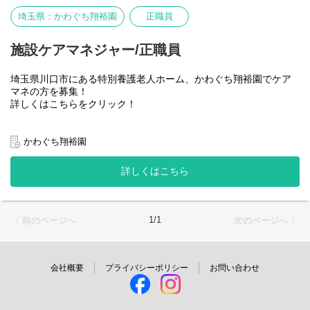
埼玉県：かわぐち翔裕園
正職員
ご応募を心よりお待ちしております。
施設ケアマネジャー/正職員
埼玉県川口市にある特別養護老人ホーム、かわぐち翔裕園でケア
マネの方を募集！
詳しくはこちらをクリック！
【仕事内容について】
特別養護老人ホームでの介護支援専門員（ケアマネジャー）とし
かわぐち翔裕園
て以下の業務を担当していただきます。
詳しくはこちら
・入所者様の心身状況や生活環境のアセスメント
・ケアプラン（施設サービス計画）の作成・評価・モニタリング
・ご本人・ご家族との面談・説明・相談対応
・介護職・看護職・リハビリ職などとの連携・サービス担当者会
1/1
〈 前のページへ
次のページへ 〉
議の開催
・介護認定調査や各種申請書類の作成・管理
・入退所時の調整、医療機関との連絡調整
・記録の作成・更新、関係機関との情報共有
会社概要
プライバシーポリシー
お問い合わせ
※施設における「チームケアの要」として、職種間の連携を主導
する役割です。