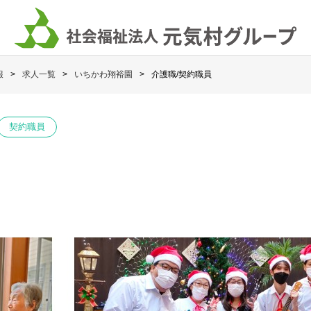
報
求人一覧
いちかわ翔裕園
介護職/契約職員
契約職員