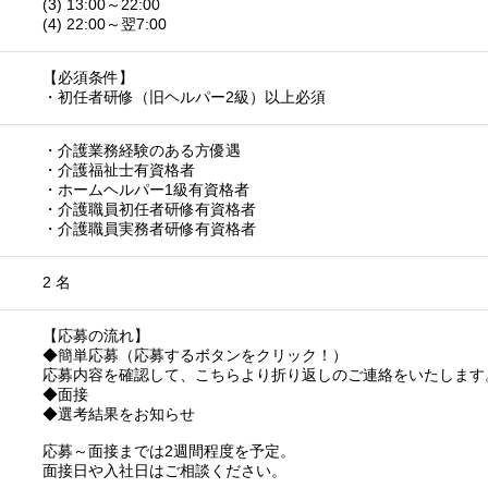
(3) 13:00～22:00
(4) 22:00～翌7:00
【必須条件】
・初任者研修（旧ヘルパー2級）以上必須
・介護業務経験のある方優遇
・介護福祉士有資格者
・ホームヘルパー1級有資格者
・介護職員初任者研修有資格者
・介護職員実務者研修有資格者
2 名
【応募の流れ】
◆簡単応募（応募するボタンをクリック！）
応募内容を確認して、こちらより折り返しのご連絡をいたします
◆面接
◆選考結果をお知らせ
応募～面接までは2週間程度を予定。
面接日や入社日はご相談ください。