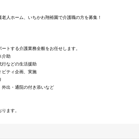
護老人ホーム、いちかわ翔裕園で介護職の方を募集！
！
ポートする介護業務全般をお任せします。
体介助
代行などの生活援助
ィビティ企画、実施
り
、外出・通院の付き添いなど
おります。