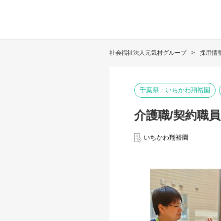
社会福祉法人元気村グループ
採用情
千葉県：いちかわ翔裕園
介護職/契約職員
いちかわ翔裕園