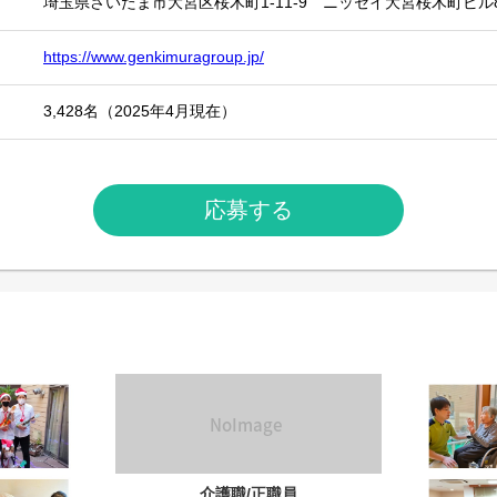
埼玉県さいたま市大宮区桜木町1-11-9 ニッセイ大宮桜木町ビル
https://www.genkimuragroup.jp/
3,428名（2025年4月現在）
応募する
介護職/正職員