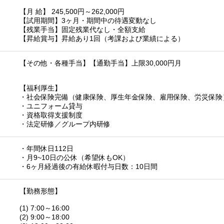
【月 給】 245,500円～262,000円
【試用期間】3ヶ月・期間中の待遇変動なし
【残業手当】固定残業代なし・全額支給
【昇給賞与】昇給あり1回（考課および業績による）
【その他・各種手当】【通勤手当】上限30,000円月
【福利厚生】
・社会保険完備（健康保険、厚生年金保険、雇用保険、労災保険
・ユニフォーム貸与
・資格取得支援制度
・法定研修／グループ内研修
・年間休日112日
・月9~10日の公休（希望休もOK）
・6ヶ月経過後の有給休暇付与日数：10日間
【勤務形態】
(1) 7:00～16:00
(2) 9:00～18:00