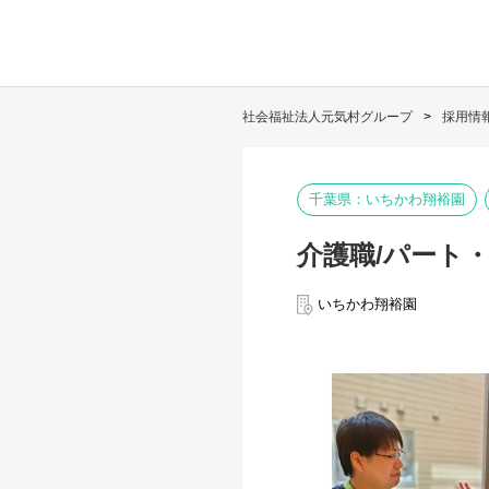
社会福祉法人元気村グループ
採用情
千葉県：いちかわ翔裕園
介護職/パート
いちかわ翔裕園