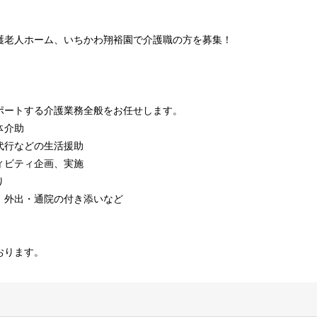
護老人ホーム、いちかわ翔裕園で介護職の方を募集！
！
ポートする介護業務全般をお任せします。
体介助
代行などの生活援助
ィビティ企画、実施
り
、外出・通院の付き添いなど
おります。