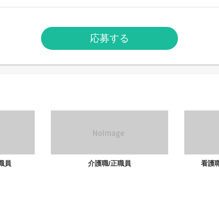
応募する
職員
介護職/正職員
看護