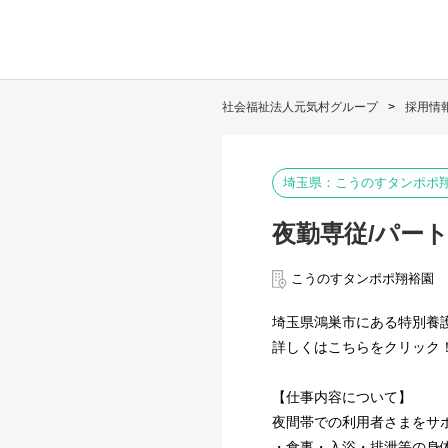
社会福祉法人元気村グループ
採用情
埼玉県：こうのすタンポポ
夜勤専従/パー
こうのすタンポポ翔裕園
埼玉県鴻巣市にある特別養
詳しくはこちらをクリック
【仕事内容について】
夜間帯での利用者さまをサ
・食事・入浴・排泄等の身