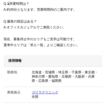
Q.⌛所要時間は？
A.約30分となります。営業時間内のご案内です。
Q.服装の指定はある？
A.オフィスカジュアルでご来院ください。
現在、募集停止中のエリアもご見学は可能です。
選考中エリアは「求人一覧」よりご確認ください。
採用情報
勤務地
北海道
・
宮城県
・
埼玉県
・
千葉県
・
東京都
・
神奈川県
・
愛知県
・
京都府
・
大阪府
・
兵庫
県
・
広島県
・
福岡県
募集拠点
ゴリラクリニック
全国