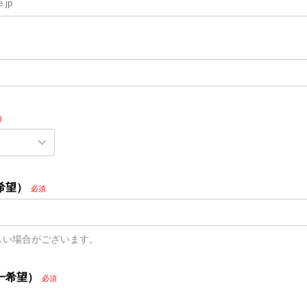
須
希望）
必須
しい場合がございます。
一希望）
必須