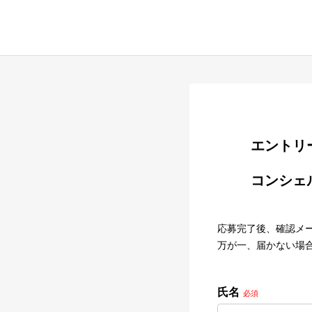
        
        コンシェルジュ｜クリニック見学

応募完了後、確認メ
万が一、届かない場
氏名
必須