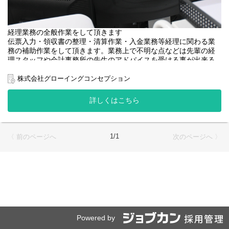
経理業務の全般作業をして頂きます
伝票入力・領収書の整理・清算作業・入金業務等経理に関わる業
務の補助作業をして頂きます。業務上で不明な点などは先輩の経
理スタッフや会計事務所の先生のアドバイスを受ける事が出来る
ので心配は無用です。
株式会社グローイングコンセプション
雇用時は6カ月有期契約で移行は無期契約
詳しくはこちら
本人のプライベートにこだわっています。
当社では本人の希望を無視して無理やりシフトにいれるような事
はありません。また決まった時間で早上がりなども本人が希望さ
れない限り行いません。家庭重視やプライベート重視などその人
1/1
〈 前のページへ
次のページへ 〉
それぞれの働き方があって良いと考えています。自分のライフス
タイルにあった働き方をしてみませんか？勤務時間に関しても相
談可能です。旅行にいくから長期間の休みが欲しい。もちろんOK
です。自分らしく働いてみませんか？
人事担当者より
当社は神戸に本社を置く和牛商社でEC小売・卸売・輸出・飲食等
を手掛けています。 社内の雰囲気も非常に良い会社です。自分に
Powered by
あったライフスタイルの範囲で働いてみませんか？希望があれば