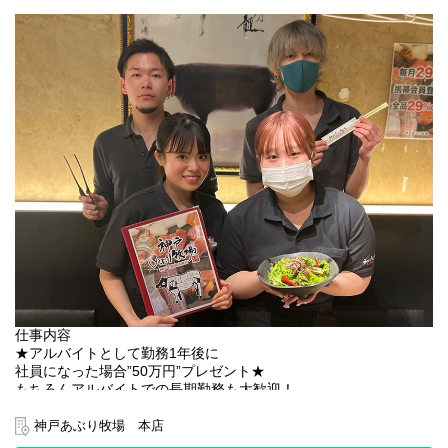
フィス業務または工場業務になる事があります。
【仕事内容】
・受注管理（PC画面操作・メール対応）
・顧客対応（個人・法人）
・精肉加工 （分割・筋引き・焼肉・スライス・ステーキ）
・加工後の清掃、消毒等
・在庫管理、発注 等
・梱包・発送管理・検品作業・出荷作業（出荷個数の確認、配送
業者さんへの引渡し）
・在庫管理等
【職場環境】
オフィスは2022年の新しく設置したオフィスで休憩スペース・会
議室等も完備しています。職場はKISS-FMを流しています。残業
は基本的になく服装自由で就労規則も完備していますので自由に
有給休暇取得も可能です。、受注業務、加工業務のスタッフ、他
仕事内容
の部署のスタッフともフラットに話が出来る環境で、男女ともに
★アルバイトとして勤務1年後に
活躍しています。現在活躍中の先輩社員は販売サービス業からの
社員になった場合”50万円”プレゼント★
転職や、社内飲食業からの移籍、海外在住経験者など様々。わか
もちろんアルバイトでの長期勤務も大歓迎！
らないことはすぐに確認が出来ますので、ネットショップ未経験
でも安心してください。出勤時間やや遅めで電車もラッシュとず
■■■■■■■■■■■■
神戸あぶり牧場 本店
稼げる＆楽しい職場ならココ！
らして乗れるので安心です。休暇は日曜・祝日に加えてシフトで