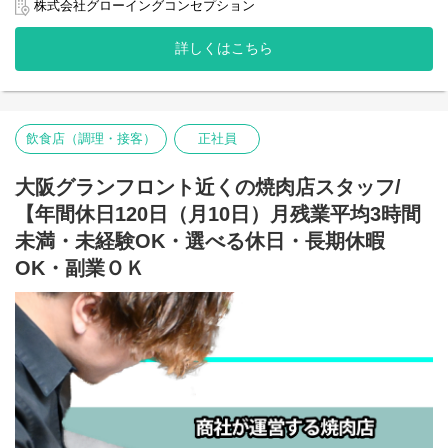
るサポート環境のオフィスで安心して働けます。
株式会社グローイングコンセプション
早上がり等もできます。パートさんも、正社員も、プライベート
重視など…。その人それぞれの働き方があって良いと考えていま
1日の流れ ＊午前中：受注内容の確認→伝票作成→出荷指示 ＊午
す。私達と一緒に、自分のライフスタイルにあった働き方をして
詳しくはこちら
後：商品ページ更新・バナー作成・商品検品（内容のチェック）
みませんか？時間帯・日数等も気軽にどんどんご相談ください
→出荷→お客様に発送完了メール
ね。
【仕事内容】
【衛星対策】
・ECサイトの更新・運用(商品登録、バナー設置、コンテンツ一部
・換気システム導入済 ・CO2センサー設置 ・消毒液常時設
飲食店（調理・接客）
正社員
更新など)
置
┗楽天RMS、Eストアー、フューチャー、Bカート、Yahoo、
Amazon等
大阪グランフロント近くの焼肉店スタッフ/
【雇用形態】
・グーグル広告、ヤフー広告、楽天RPPの広告管理
無期雇用契約（６カ月試用期間のみ有期契約）★有給取得OK就労
【年間休日120日（月10日）月残業平均3時間
・広告効果分析（グーグルアナリティクス・楽天RPP）
規則があり有給休暇の取得ももちろんOK。採用にあたっては労働
・社内外とのやりとり(社内・外部パートナーとの連携)
未満・未経験OK・選べる休日・長期休暇
通知書を作成した上でパート・アルバイトでも有給休暇が付与さ
・電話対応（顧客側に電話録音中のアナウンスが事前に流れま
れます。また会社都合でのシフトカット等もありませんので安心
OK・副業ＯＫ
す）
して働けます。長期休暇もOKです。
・受注処理、発送準備・梱包
・商品の梱包・発送管理・検品作業・出荷作業
13：30～18：00（実働4.5時間 休憩無し）
・キャンペーン等、販促施策の実施
■午前出社を希望の場合はご相談下さい
※更新・制作・商品登録業務は半分程度は外部コンサル会社に委
■12-1月残業有（相談OK）
託しています
■週3～5日（土曜・日・祝休みOK）
■時間固定、曜日固定のシフト、お休希望も相談OK
【職場環境】
オフィスは2022年の新しく設置した解放感のあるオフィスで休憩
※年1回の定期昇給査定アリ！時給UPは実務能力的に問題ないと
スペース・会議室等も完備。オフィスは2022年に新しく開設した