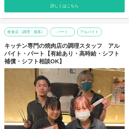
■■■■■■■■■■■■
平日休暇（土曜も月1.2回程度含む）となります。有給休暇も繁忙
詳しくはこちら
期を除いて希望通り申請できます。
◎お肉の知識は不要です！
退社後や休日の副業もOKですよ
◎美味しいまかないあり！
★気分よく働けるオシャレな環境！
野菜を切ったり、
2022年開設のオフィスは衛生的で明るく、開放的でオシャレな雰
タレを準備したり、
飲食店（調理・接客）
パート
アルバイト
囲気です。個室ブースのある休憩スペースやオフィスコンビニも
簡単な仕込みからスタート！
設置しています。
キッチン専門の焼肉店の調理スタッフ アル
サラダやお肉の盛り付けや
★休み希望は可能な限り対応
サイドメニューの調理など
バイト・パート【有給あり・高時給・シフト
長くお勤めいただくために、毎回全員のお休み希望を確認してシ
徐々に出来ることを増やしていきましょう！
フトを作成！
補償・シフト相談OK】
お休みも取りやすい環境づくりを心がけています。
お肉の仕込みなどを学びたい方も
大歓迎です♪
【衛星対策】
★有給取得OK
・換気システム導入済 ・CO2センサー設置 ・消毒液常時設
就労規則があり有給取得ももちろんOK！長く働ける環境です！
置
■交通費支給（社内規定あり）
【雇用形態】
■昇給あり（年2回）
まずは半年間の契約社員として勤務して頂き、問題なく顧客対
応・業務適応ができる事を確認した上で問題がなければ半年後に
正社員契約となります。正社員時の給与は契約社員時の実績を元
に算出して決定致します