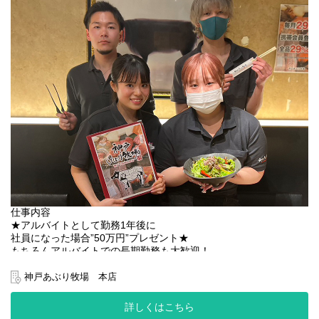
●土日両方フルタイムで入れる方
⇒時給プラス50円
●英語・中国語・韓国語を話せる方
⇒1か国語につき時給プラス20円！
＜最大なんと時給1410円！！！＞
勤務日：平日ランチ週2日・土日ディナー
スキル：英語＆中国語＆韓国語を話せる
仕事内容
★アルバイトとして勤務1年後に
社員になった場合”50万円”プレゼント★
もちろんアルバイトでの長期勤務も大歓迎！
神戸あぶり牧場 本店
■■■■■■■■■■■■
稼げる＆楽しい職場ならココ！
詳しくはこちら
■■■■■■■■■■■■