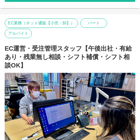
◎注文はQRコードで簡単♪
◎美味しいまかないあり！
最初は元気に「いらっしゃいませ」が言えたらOK！
EC業務（ネット通販【小売・卸】）
パート
・席のご案内
アルバイト
・配膳
・レジ
など徐々に覚えていってくださいね！
EC運営・受注管理スタッフ【午後出社・有給
＝＝＝＝＝＝＝＝＝＝＝＝
あり・残業無し相談・シフト補償・シフト相
談OK】
＜＜時給アップ制度が充実＞＞
●土日両方フルタイムで入れる方
⇒時給プラス50円
●英語・中国語・韓国語を話せる方
⇒1か国語につき時給プラス20円！
＜最大なんと時給1410円！！！＞
勤務日：平日ランチ週2日・土日ディナー
スキル：英語＆中国語＆韓国語を話せる！