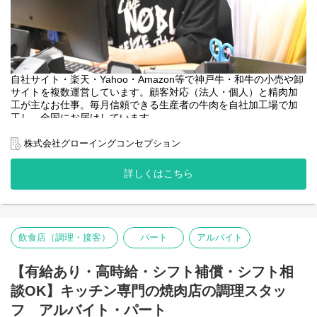
自社サイト・楽天・Yahoo・Amazon等で神戸牛・和牛の小売や卸
サイトを複数運営しています。顧客対応（法人・個人）と精肉加
工が主なお仕事。毎月信頼できる生産者の牛肉を自社加工場で加
工し、全国にお届けしています。
EC受注業務と工場加工業務のハイブリッドな働き方です。受注業
株式会社グローイングコンセプション
務未経験でも精肉業界・飲食業界・食品業界などで働いていた方
も歓迎致します。基本的に残業はありませんが１２月繁忙期のみ
詳しくはこちら
残業が発生します。現在活躍中の先輩社員は販売サービス業から
の転職や、社内の飲食業からの移籍、海外在住経験者など様々で
す！モクモクと作業するよりコミュニケーションを取りながら働
きたい方歓迎です。
飲食店（調理・接客）
パート
アルバイト
1日の流れ
＊午前中：オフィスで受注内容の確認と対応
【有給あり・高時給・シフト補償・シフト相
＊午後：工場で精肉加工→検品・梱包作業→出荷と顧客に発送完
談OK】キッチン専門の焼肉店の調理スタッ
了メール
フ アルバイト・パート
※1日の中でオフィス業務と工場業務があります。日により全日オ