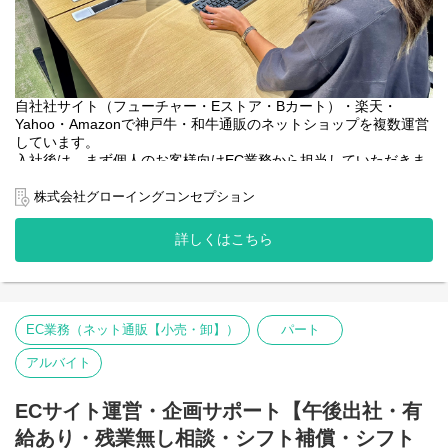
自社社サイト（フューチャー・Eストア・Bカート）・楽天・
Yahoo・Amazonで神戸牛・和牛通販のネットショップを複数運営
しています。
入社後は、まず個人のお客様向けEC業務から担当していただきま
す。業務に慣れてきた段階で、業務用対応にも少しずつ携わって
いただく予定です。段階的に業務の幅を広げていけるため、未経
株式会社グローイングコンセプション
験の方も安心してスタートできます。
オフィスは2022年に新しく開設した解放感のあるオシャレなオフ
詳しくはこちら
ィスで専用休憩スペース（個室ブースあり）・バリスタ・冷蔵
庫・オフィスコンビニ等も設置。服装自由で就労規則も完備して
いますので有給取得も可能です。オフィスに必ず数人の社員も常
駐していますのでわからない事があってもすぐに確認ができるフ
ラットな環境のオフィスで未経験でも安心して働ける環境です。
EC業務（ネット通販【小売・卸】）
パート
採用にあたっては労働通知書を作成した上でパート・アルバイト
アルバイト
でも有給休暇が付与されます。シフト確定後のシフト補償もして
おり会社都合で早上がり等もありませんので安心して働けます。
ECサイト運営・企画サポート【午後出社・有
また長期休暇もOKです。
給あり・残業無し相談・シフト補償・シフト