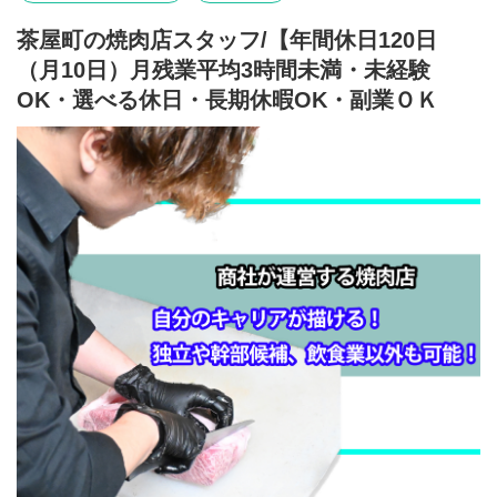
ECコンサル会社と契約しており不明点があればいつでも問合せし
まずは調理業務などの基本的な業務から学んでから、店舗マネジ
て解決できる窓口があります。コンサル会社とは毎月１回のミー
茶屋町の焼肉店スタッフ/【年間休日120日
メントなどの業務にも取り組んでいただきます。当店は海外のお
ティングがあり日々の業務はチャットワークと電話で情報共有し
（月10日）月残業平均3時間未満・未経験
客様への接客の良さも、グーグル高評価の理由。英語・中国語・
ています。
韓国語が少しでも話せればいかせます！
OK・選べる休日・長期休暇OK・副業ＯＫ
【雇用形態】
もちろん、日本語しか話せなくても業務に問題はありません
無期雇用契約（試用期間6カ月）★有給取得OK就労規則があり有
■圧倒的な仕入力■
給休暇の取得ももちろんOK。採用にあたっては労働通知書を作成
神戸市に自社精肉工場があり本業が精肉卸業である強みを生かし
した上でパート・アルバイトでも有給休暇が付与されます。また
たセリから調達する仕入力は圧倒的です。当社で働いて頂ける場
シフト確定後のシフト補償もしており会社都合で早上がり等もあ
合はもし将来独立する時でも仕入支援・オリジナルあぶり牧場タ
りませんので安心して働けます
レ使用許可などメリット大です！
13：30～18：00（実働4.5時間 休憩無し）
■残業ほぼなし！■
■午前出社の希望の場合は相談下さい
労働時間削減に積極的で通常月残業はなんと3時間未満！繁忙期の
■12-1月残業有（相談OK）
12月10時間程度と飲食業では驚異的な残業の少なさです。
■週3～5日（土曜・日・祝休みOK）
■副業ＯＫ■
■時間固定、曜日固定のシフト、お休希望も相談OK
業務の支障のない範囲での副業もＯＫです！ご相談ください
■選べる休日制度■
☆標準休日（カスタマイズOK)
年間休日120日（月10日）＋別途有給休暇有（100％消化OK)