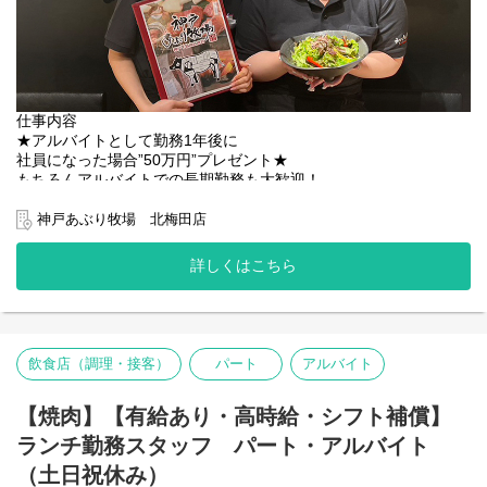
仕事内容
★アルバイトとして勤務1年後に
社員になった場合”50万円”プレゼント★
もちろんアルバイトでの長期勤務も大歓迎！
■■■■■■■■■■■■
神戸あぶり牧場 北梅田店
稼げる＆楽しい職場ならココ！
■■■■■■■■■■■■
詳しくはこちら
◎お肉の知識は不要です！
◎美味しいまかないあり！
野菜を切ったり、
タレを準備したり、
飲食店（調理・接客）
パート
アルバイト
簡単な仕込みからスタート！
【焼肉】【有給あり・高時給・シフト補償】
サラダやお肉の盛り付けや
サイドメニューの調理など
ランチ勤務スタッフ パート・アルバイト
徐々に出来ることを増やしていきましょう！
（土日祝休み）