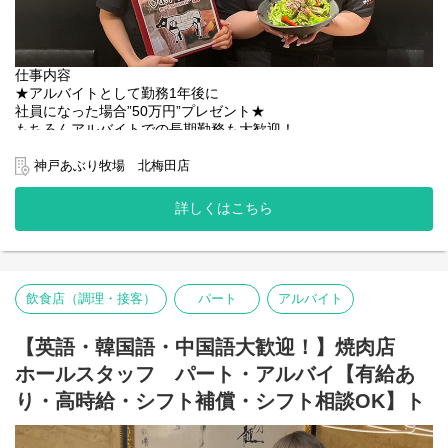
働きながら美味しい料理を楽しめるチャンス◎
★働きやすさ抜群！
分からないことは気軽に質問OK！
仕事内容
徐々にスキルアップしていける環境です。
★アルバイトとして勤務1年後に
社員になった場合”50万円”プレゼント★
――――――――――――――――――――
もちろんアルバイトでの長期勤務も大歓迎！
■■■■ 神戸あぶり牧場について ■■■■
――――――――――――――――――――
■■■■■■■■■■■■
神戸あぶり牧場 北梅田店
稼げる＆楽しい職場ならココ！
食肉卸売商社の直営焼肉店で、厳選された
■■■■■■■■■■■■
神戸牛等のお肉を提供しています。
詳しくはこちら
門外不出の秘伝タレや
◎注文はQRコードで簡単♪
部位ごとにあわせた調味料は
◎美味しいまかないあり！
多くのお客様トリコにしてきました。
最初は元気に「いらっしゃいませ」が言えたらOK！
・席のご案内
飲食店（調理・接客）
パート
アルバイト
・配膳
・レジ
【英語・韓国語・中国語大歓迎！】焼肉店
など徐々に覚えていってくださいね！
ホールスタッフ パート・アルバイ【有給あ
＝＝＝＝＝＝＝＝＝＝＝＝
り・高時給・シフト補償・シフト相談OK】ト
＜＜時給アップ制度が充実＞＞