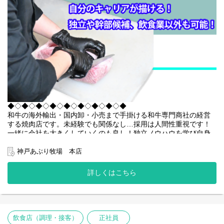
判断した方に限ります
解放感のあるオシャレなオフィスで専用休憩スペース（個室ブー
スあり）・バリスタ・冷蔵庫・オフィスコンビニ等も設置。服装
自由で就労規則も完備していますので有給取得も可能です。オフ
ィスに必ず数人の社員も常駐していますのでわからない事があっ
てもすぐに確認ができる環境です。
★気分よく働けるオシャレな環境！
2022年開設のオフィスは衛生的で明るく、開放的でオシャレな雰
囲気です。個室ブースのある休憩スペースやオフィスコンビニも
設置しています。
★ライフスタイルに合わせて働ける！
◆◇◆◇◆◇◆◇◆◇◆◇◆◇◆◇◆
長くお勤めいただくために、毎回全員のお休み希望を確認してシ
和牛の海外輸出・国内卸・小売まで手掛ける和牛専門商社の経営
フトを作成！
する焼肉店です。未経験でも関係なし…採用は人間性重視です！
お休みも取りやすい環境づくりを心がけています。希望があれば
一緒に会社を大きくしていくのも良し！独立ノウハウを学び自身
早上がり等もできます。パートさんも、正社員も、プライベート
のお店を開くのも良し！肉研究したいも良し！外国人と話したい
重視など…。その人それぞれの働き方があって良いと考えていま
も良し！昼の仕事に切り替えたい場合は本社精肉工場部門への移
す。私達と一緒に、自分のライフスタイルにあった働き方をして
神戸あぶり牧場 本店
籍も良し！飲食店以外の道も多く開けます。前向きな姿勢でチャ
みませんか？時間帯・日数等も気軽にどんどんご相談ください
レンジしたい方をお待ちしています！
ね。
詳しくはこちら
◆◇◆◇◆◇◆◇◆◇◆◇◆◇◆◇◆
【衛星対策】
【 仕事内容 】
・換気システム導入済 ・CO2センサー設置 ・消毒液常時設
□キッチン調理全般（仕込み・調理・盛り付け・洗い場 など）
置
□ホール接客対応（ご案内・オーダー・配膳・片付け・会計 など）
飲食店（調理・接客）
正社員
【外部環境】
□店舗運営・管理業務 など