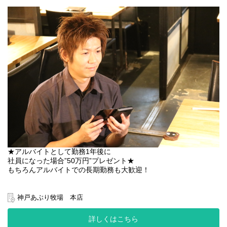
お肉の仕込みなどを学びたい方も
大歓迎です♪
＝＝＝＝＝＝＝＝＝＝＝＝
＜＜時給アップ制度が充実＞＞
●週4日～入れる方
⇒時給1350円！
●土日祝入れる方
⇒時給プラス50円
●土日両方フルタイムで入れる方
⇒時給プラス50円
●英語・中国語・韓国語を話せる方
★アルバイトとして勤務1年後に
⇒1か国語につき時給プラス20円！
社員になった場合”50万円”プレゼント★
もちろんアルバイトでの長期勤務も大歓迎！
＜最大なんと時給1460円！！！＞
勤務日：土日祝入れる方
スキル：英語＆中国語＆韓国語を話せる
＼平日ランチ勤務可能な方急募！／
神戸あぶり牧場 本店
＜週4～でガッツリ勤務なら時給1300円！1日3時間～OK！＞
★有給取得OK
就労規則があり有給取得ももちろんOK！長く働ける環境です！
詳しくはこちら
＜▼頑張るアナタを応援▼＞