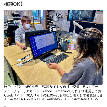
【お仕事内容】
相談OK】
・受注管理（PC画面での受注管理操作・メール問合せの対応）
・電話対応（顧客側に電話録音中のアナウンスが事前に流れま
す）
・商品の梱包、発送
・出荷確認作業（出荷個数の確認、配送業者さんへの引渡し）等
直接お客様には会う事はありませんが、人と関わる接客に近いお
仕事です。季節の贈り記念日のプレゼント等、特別な日のご注文
が多く、親切に対応していただける方大歓迎です。管理画面での
作業となり、丁寧にお教えします。残業は基本的にありませんが
繁忙期に残業対応出来る方は優遇させて頂きます。
★有給取得OK
就労規則があり有給休暇の取得ももちろんOK長く働ける環境で
す。
★気分よく働けるオシャレな環境！
2022年開設のオフィスは衛生的で明るく、開放的でオシャレな雰
囲気です。個室ブースのある休憩スペースやオフィスコンビニも
神戸牛・和牛のEC小売・EC卸サイトを自社で楽天、Eストアー、
設置しています。
フューチャー、Bカート、Yahoo、Amazonでそれぞれ運営してお
★ライフスタイルに合わせて働ける！
りwebサイト・求人サイトの社内web管理担当者として募集致しま
長くお勤めいただくために、毎回全員のお休み希望を確認してシ
す。作業は自社作業とは別に外部委託も含めて更新作業をしてい
フトを作成！
ます。社内外も含めてわからない事があってもすぐに確認ができ
お休みも取りやすい環境づくりを心がけています。希望があれば