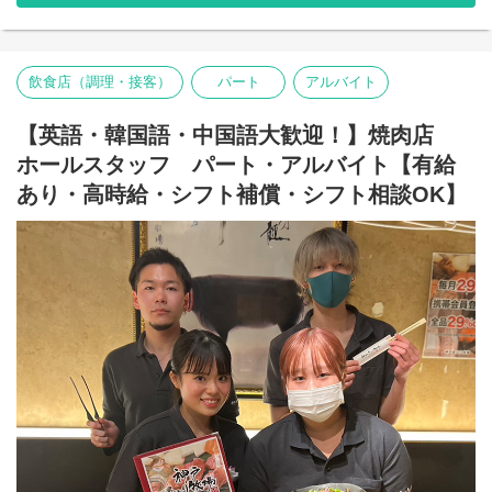
◎時給アップ制度が充実！◎
■交通費支給（社内規定あり）
■昇給あり（年2回）
①土日全勤務：50円アップ！
②語学スキル：英語、中国語、韓国語を話せる方は、
飲食店（調理・接客）
パート
アルバイト
1言語ごとに時給20円アップ！
＜最大なんと時給1410円！！！＞
【英語・韓国語・中国語大歓迎！】焼肉店
■■■■■■■■■■■■
ホールスタッフ パート・アルバイト【有給
美味しいまかないあり！
あり・高時給・シフト補償・シフト相談OK】
稼げる＆楽しい職場ならココ！
即日面接・即日採用有！
■■■■■■■■■■■■
最初は元気に「いらっしゃいませ」が言えたらOK！
・席のご案内
・配膳
・レジ
など徐々に覚えていってくださいね！
★予約のお客様が多数！
忙しさが事前にわかるからばたつきにくいです◎
落ち着いて接客できます★
★美味しいまかない付き！
お腹も心も満たされる！