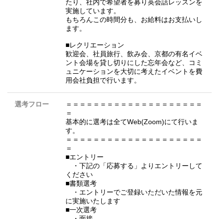
たり、社内で希望者を募り英会話レッスンを
実施しています。
もちろんこの時間分も、お給料はお支払いし
ます。
■レクリエーション
歓迎会、社員旅行、飲み会、京都の有名イベ
ント会場を貸し切りにした忘年会など、コミ
ュニケーションを大切に考えたイベントを費
用会社負担で行います。
選考フロー
＝＝＝＝＝＝＝＝＝＝＝＝＝＝＝＝＝＝＝＝
＝
基本的に選考は全てWeb(Zoom)にて行いま
す。
＝＝＝＝＝＝＝＝＝＝＝＝＝＝＝＝＝＝＝＝
＝
■エントリー
・下記の「応募する」よりエントリーして
ください
■書類選考
・エントリーでご登録いただいた情報を元
に実施いたします
■一次選考
・面接