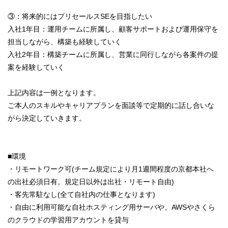
③：将来的にはプリセールスSEを目指したい
入社1年目：運用チームに所属し、顧客サポートおよび運用保守を
担当しながら、構築も経験していく
入社2年目：構築チームに所属し、営業に同行しながら各案件の提
案を経験していく
上記内容は一例となります。
ご本人のスキルやキャリアプランを面談等で定期的に話し合いな
がら決定していきます。
■環境
・リモートワーク可(チーム規定により月1週間程度の京都本社へ
の出社必須日有。規定日以外は出社・リモート自由)
・客先常駐なし(全て自社内の仕事となります)
・自由に利用可能な自社ホスティング用サーバや、AWSやさくら
のクラウドの学習用アカウントを貸与