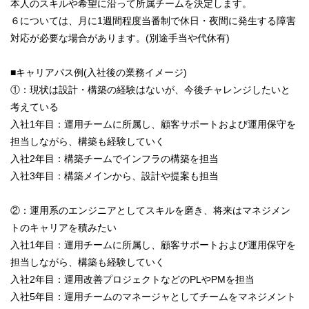
本人のスキルや希望に沿って所属チームを決定します。
６については、月に1週間程度当番制で休日・夜間に発生する障害
対応が必要な場合があります。(別途手当や代休有)
■キャリアパス例(入社後の業務イメージ)
①：現状は設計・構築の経験はないが、今後チャレンジしたいと
考えている
入社1年目：運用チームに所属し、顧客サポートおよび運用保守を
担当しながら、構築も経験していく
入社2年目：構築チームでインフラの構築を担当
入社3年目：構築メインから、設計や提案も担当
②：運用系のエンジニアとしてスキルを磨き、将来はマネジメン
トのキャリアを積みたい
入社1年目：運用チームに所属し、顧客サポートおよび運用保守を
担当しながら、構築も経験していく
入社2年目：運用改善プロジェクトなどのPLやPMを担当
入社5年目：運用チームのマネージャとしてチームをマネジメント