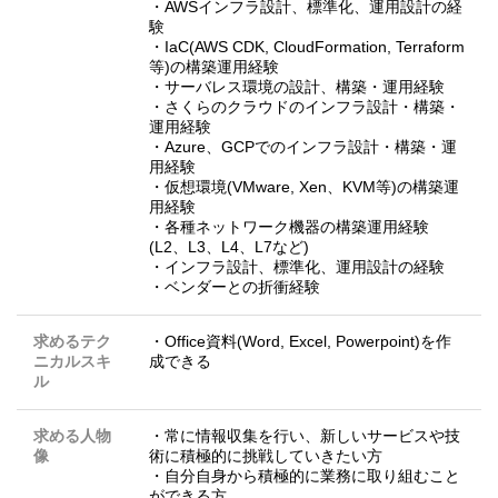
・AWSインフラ設計、標準化、運用設計の経
験
・IaC(AWS CDK, CloudFormation, Terraform
等)の構築運用経験
・サーバレス環境の設計、構築・運用経験
・さくらのクラウドのインフラ設計・構築・
運用経験
・Azure、GCPでのインフラ設計・構築・運
用経験
・仮想環境(VMware, Xen、KVM等)の構築運
用経験
・各種ネットワーク機器の構築運用経験
(L2、L3、L4、L7など)
・インフラ設計、標準化、運用設計の経験
・ベンダーとの折衝経験
求めるテク
・Office資料(Word, Excel, Powerpoint)を作
ニカルスキ
成できる
ル
求める人物
・常に情報収集を行い、新しいサービスや技
像
術に積極的に挑戦していきたい方
・自分自身から積極的に業務に取り組むこと
ができる方