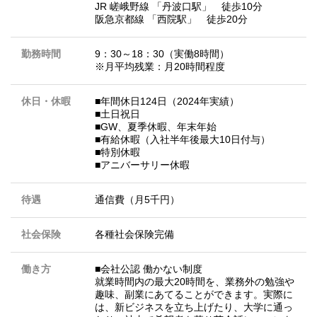
JR 嵯峨野線 「丹波口駅」 徒歩10分
阪急京都線 「西院駅」 徒歩20分
勤務時間
9：30～18：30（実働8時間）
※月平均残業：月20時間程度
休日・休暇
■年間休日124日（2024年実績）
■土日祝日
■GW、夏季休暇、年末年始
■有給休暇（入社半年後最大10日付与）
■特別休暇
■アニバーサリー休暇
待遇
通信費（月5千円）
社会保険
各種社会保険完備
働き方
■会社公認 働かない制度
就業時間内の最大20時間を、業務外の勉強や
趣味、副業にあてることができます。実際に
は、新ビジネスを立ち上げたり、大学に通っ